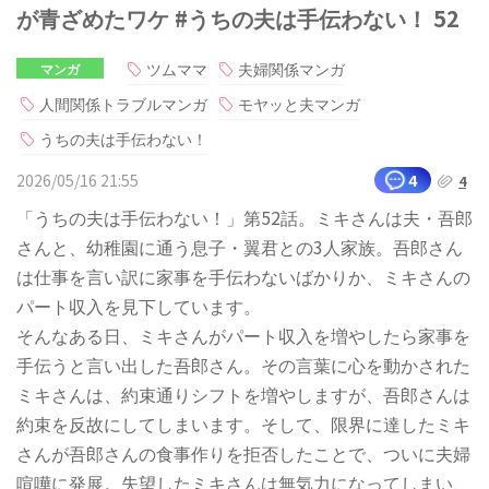
が青ざめたワケ #うちの夫は手伝わない！ 52
ツムママ
夫婦関係マンガ
マンガ
人間関係トラブルマンガ
モヤッと夫マンガ
うちの夫は手伝わない！
2026/05/16 21:55
4
4
「うちの夫は手伝わない！」第52話。ミキさんは夫・吾郎
さんと、幼稚園に通う息子・翼君との3人家族。吾郎さん
は仕事を言い訳に家事を手伝わないばかりか、ミキさんの
パート収入を見下しています。
そんなある日、ミキさんがパート収入を増やしたら家事を
手伝うと言い出した吾郎さん。その言葉に心を動かされた
ミキさんは、約束通りシフトを増やしますが、吾郎さんは
約束を反故にしてしまいます。そして、限界に達したミキ
さんが吾郎さんの食事作りを拒否したことで、ついに夫婦
喧嘩に発展。失望したミキさんは無気力になってしまい、