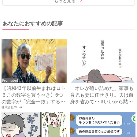
もっと見る
あなたにおすすめの記事
Promoted
【昭和43年以前生まれはロト
「オレが追い詰めた」家事も
６この数字を買うべき】6つ
育児も妻に任せきり。夫は自
の数字が「完全一致」する
身を省みて… #いいから黙
方...
っ...
株式会社MURA