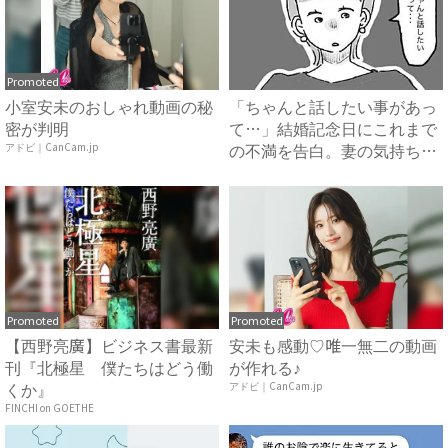
Promoted
小室安未のおしゃれ動画の秘
「ちゃんと話したい事があっ
密が判明
て…」結婚記念日にこれまで
の不満を告白。妻の気持ち
アドビ｜CanCam.jp
を....
Promoted
Promoted
【西野亮廣】ビジネス書最新
安未も感動♡唯一無二の動画
刊『北極星 僕たちはどう働
が作れる♪
くか』
アドビ｜CanCam.jp
FINCHI on GOETHE