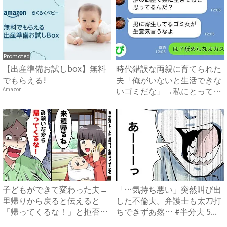
Promoted
【出産準備お試しbox】無料
時代錯誤な両親に育てられた
でもらえる!
夫「俺がいないと生活できな
いゴミだな」→私にとっての
Amazon
ゴ...
子どもができて変わった夫→
「…気持ち悪い」突然叫び出
里帰りから戻ると伝えると
した不倫夫。弁護士も太刀打
「帰ってくるな！」と拒否！
ちできずあ然… #半分夫 5...
その...