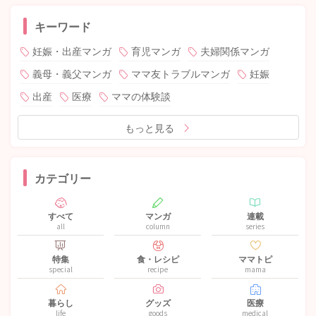
キーワード
妊娠・出産マンガ
育児マンガ
夫婦関係マンガ
義母・義父マンガ
ママ友トラブルマンガ
妊娠
出産
医療
ママの体験談
もっと見る
カテゴリー
すべて
マンガ
連載
all
column
series
特集
食・レシピ
ママトピ
special
recipe
mama
暮らし
グッズ
医療
life
goods
medical