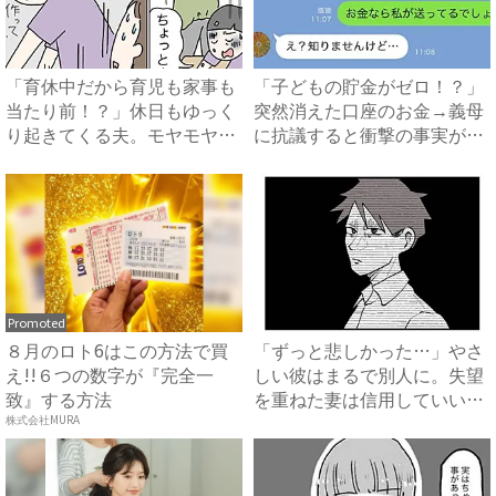
「育休中だから育児も家事も
「子どもの貯金がゼロ！？」
当たり前！？」休日もゆっく
突然消えた口座のお金→義母
り起きてくる夫。モヤモヤが
に抗議すると衝撃の事実が判
た...
明...
Promoted
８月のロト6はこの方法で買
「ずっと悲しかった…」やさ
え!!６つの数字が『完全一
しい彼はまるで別人に。失望
致』する方法
を重ねた妻は信用していいか
わ...
株式会社MURA