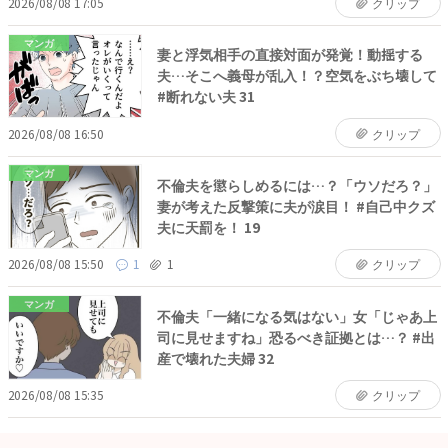
2026/08/08 17:05
クリップ
マンガ
妻と浮気相手の直接対面が発覚！動揺する
夫…そこへ義母が乱入！？空気をぶち壊して
#断れない夫 31
2026/08/08 16:50
クリップ
マンガ
不倫夫を懲らしめるには…？「ウソだろ？」
妻が考えた反撃策に夫が涙目！ #自己中クズ
夫に天罰を！ 19
2026/08/08 15:50
1
1
クリップ
マンガ
不倫夫「一緒になる気はない」女「じゃあ上
司に見せますね」恐るべき証拠とは…？ #出
産で壊れた夫婦 32
2026/08/08 15:35
クリップ