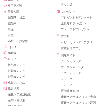
タウン誌
専門家相談
基礎知識
プレゼント
妊娠前・妊活
プレゼント＆アンケート
妊娠中
全員無料プレゼント
出産
ファーストプレゼント
育児
アプリ
不妊・不妊治療
ベビーカレンダーアプリ
Ｑ＆Ａ
体重管理アプリ
体験談
関連サイト
レシピ
ムーンカレンダー
離乳食レシピ
ウーマンカレンダー
妊娠食レシピ
シニアカレンダー
妊活食レシピ
シッテク
成長アルバム
ヨムーノ
施設検索
医師監修.com
産後ケア施設検索
産後ケアサロン ひより青山
産婦人科検索
産後ケアサロン ひより芝浦
婦人科検索