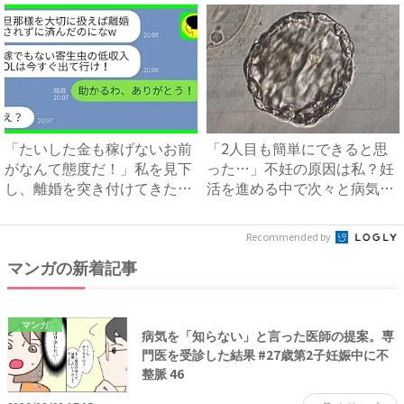
「たいした金も稼げないお前
「2人目も簡単にできると思
がなんて態度だ！」私を見下
った…」不妊の原因は私？妊
し、離婚を突き付けてきた夫
活を進める中で次々と病気が
に...
見...
Recommended by
マンガの新着記事
マンガ
病気を「知らない」と言った医師の提案。専
門医を受診した結果 #27歳第2子妊娠中に不
整脈 46