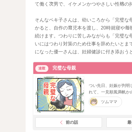
て働く次男で、イケメンかつやさしい性格の
そんなペキ子さんは、幼いころから「完璧な
かると、自作の育児本を渡し、20時就寝や毎
続けます。つわりに苦しみながらも「完璧な
いにはつわり対策のため仕事を辞めたいとま
になった優一さんは、妊婦健診に付き添おう
完璧な母親
連載
つい先日、妊娠が判明
れて、一見順風満帆か
ツムママ
前の話
最