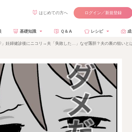
ログイン／新規登録
はじめての方へ
談
基礎知識
Ｑ＆Ａ
レシピ
成
」妊婦健診後にニコリ→夫「失敗した…」なぜ落胆？夫の裏の狙いとは？