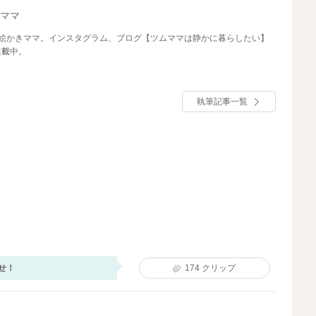
ムママ
お絵かきママ。インスタグラム、ブログ【ツムママは静かに暮らしたい】
連載中。
執筆記事一覧
せ！
174
クリップ