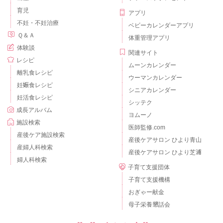
育児
アプリ
不妊・不妊治療
ベビーカレンダーアプリ
Ｑ＆Ａ
体重管理アプリ
体験談
関連サイト
レシピ
ムーンカレンダー
離乳食レシピ
ウーマンカレンダー
妊娠食レシピ
シニアカレンダー
妊活食レシピ
シッテク
成長アルバム
ヨムーノ
施設検索
医師監修.com
産後ケア施設検索
産後ケアサロン ひより青山
産婦人科検索
産後ケアサロン ひより芝浦
婦人科検索
子育て支援団体
子育て支援機構
おぎゃー献金
母子栄養懇話会