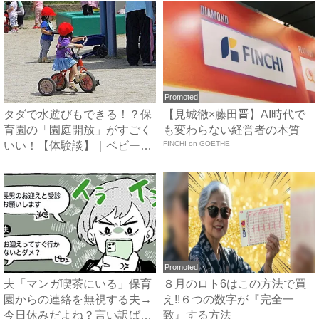
Promoted
タダで水遊びもできる！？保
【見城徹×藤田晋】AI時代で
育園の「園庭開放」がすごく
も変わらない経営者の本質
いい！【体験談】｜ベビーカ
FINCHI on GOETHE
レ...
Promoted
夫「マンガ喫茶にいる」保育
８月のロト6はこの方法で買
園からの連絡を無視する夫→
え!!６つの数字が『完全一
今日休みだよね？言い訳ばか
致』する方法