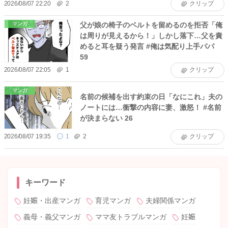
2026/08/07 22:20
2
クリップ
父が娘の椅子のベルトを留めるのを拒否「俺
マンガ
は周りが見えるから！」しかし落下…父を責
めると耳を疑う発言 #俺は気配り上手パパ
59
2026/08/07 22:05
1
クリップ
マンガ
名前の候補を出す約束の日「なにこれ」夫の
ノートには…衝撃の内容に妻、激怒！ #名前
が決まらない 26
2026/08/07 19:35
1
2
クリップ
キーワード
妊娠・出産マンガ
育児マンガ
夫婦関係マンガ
義母・義父マンガ
ママ友トラブルマンガ
妊娠