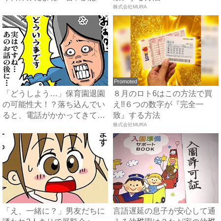
り...
株式会社MURA
Promoted
「どうしよう…」保育園退園
８月のロト6はこの方法で買
の可能性大！？落ち込んでい
え!!６つの数字が『完全一
ると、電話がかかってきて…
致』する方法
...
株式会社MURA
「え、一緒に？」男友だちに
言語遅延の息子が安心して通