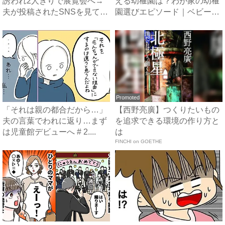
誘われ2人きりで展覧会へ→
える幼稚園は？わが家の幼稚
夫が投稿されたSNSを見て
園選びエピソード｜ベビーカ
ま...
レ...
Promoted
「それは親の都合だから…」
【西野亮廣】つくりたいもの
夫の言葉でわれに返り…まず
を追求できる環境の作り方と
は児童館デビューへ # 2....
は
FINCHI on GOETHE