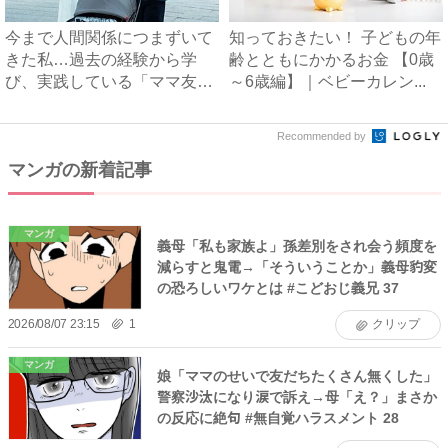
今まで人間関係につまずいて
知っておきたい！ 子どもの年
きた私…過去の経験から学
齢とともにかかるお金 【0歳
び、実践している「ママ友付
～6歳編】｜ベビーカレン...
き合...
Recommended by
マンガの新着記事
マンガ
義母「私も家族よ」孫差別をされ会う頻度を
減らすと鬼電→「そういうことか」義母豹変
の恐ろしいワケとは #こどおじ義兄 37
2026/08/07 23:15
1
クリップ
マンガ
娘「ママのせいで友だちたくさん無くした」
警察沙汰になり涙で訴え→母「え？」まさか
の反応に絶句 #無自覚ハラスメント 28