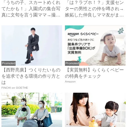
「うちの子、スカートめくれ
「は？ラブホ！？」支援セン
てたかも！」入園式の集合写
ターの男性との仲を噂され→
真に文句を言う園ママ→撮り
嫉妬した仲良しママ友がまさ
直...
か...
Promoted
Promoted
【西野亮廣】つくりたいもの
【実質無料】らくらくベビー
を追求できる環境の作り方と
の特典をチェック
は
Amazon
FINCHI on GOETHE