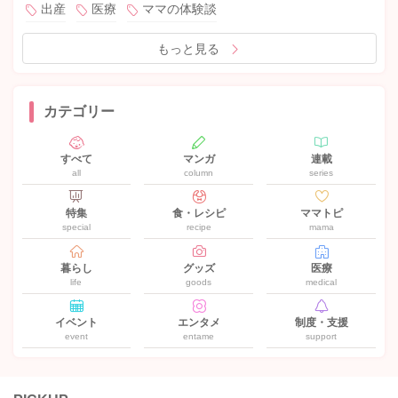
出産
医療
ママの体験談
もっと見る
カテゴリー
すべて
マンガ
連載
all
column
series
特集
食・レシピ
ママトピ
special
recipe
mama
暮らし
グッズ
医療
life
goods
medical
イベント
エンタメ
制度・支援
event
entame
support