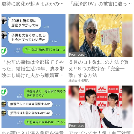
虐待に変化が起きまさかの…
「経済的DV」の被害に遭っ
...
た...
Promoted
「お前の荷物は全部捨ててや
８月のロト6はこの方法で買
った」結婚生活20年、妻を邪
え!!６つの数字が『完全一
険にし続けた夫から離婚宣
致』する方法
告...
株式会社MURA
Promoted
わが家に入り浸る義母を注意
アマゾンで大人気！血圧対策