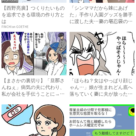
Promoted
【西野亮廣】つくりたいもの
「シンママだから妹にあげ
を追求できる環境の作り方と
た」手作り入園グッズを勝手
は
に渡した夫…妻の堪忍袋の緒
が切...
FINCHI on GOETHE
【まさかの裏切り】「旦那さ
「ほらね？女はやっぱり顔じ
んねぇ」病気の夫に代わり、
ゃん…」娘が生まれどん底へ
私が会社を手伝うことに→夫
落ちていく妻に夫が放った衝
の...
撃...