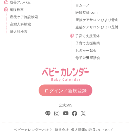
成長アルバム
ヨムーノ
施設検索
医師監修.com
産後ケア施設検索
産後ケアサロン ひより青山
産婦人科検索
産後ケアサロン ひより芝浦
婦人科検索
子育て支援団体
子育て支援機構
おぎゃー献金
母子栄養懇話会
ログイン／新規登録
公式SNS
ベビーカレンダーとは？
運営会社
個人情報の取扱いについて