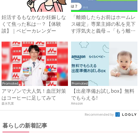
妊活するもなかなか妊娠しな
「離婚したらお前はホームレ
くて焦った私は…？【体験
ス確定」専業主婦の私を見下
談】｜ベビーカレンダー
す浮気夫と義母→「もう離婚
し...
Promoted
Promoted
アマゾンで大人気！血圧対策
【出産準備お試しbox】無料
はコーヒーに足してみて
でもらえる!
森永乳業
Amazon
Recommended by
暮らしの新着記事