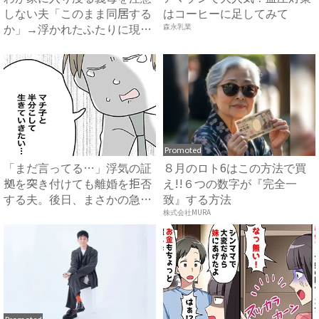
しない夫「このまま同居する
はコーヒーに足してみて
か」→浮かれたふたりに現実
森永乳業
を...
Promoted
「まだ言ってる…」浮気の証
８月のロト6はこの方法で買
拠を突き付けても離婚を拒否
え!!６つの数字が『完全一
する夫。後日、まさかの急展
致』する方法
開...
株式会社MURA