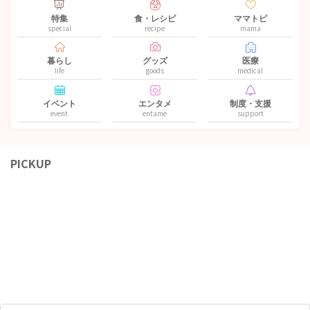
特集
食・レシピ
ママトピ
special
recipe
mama
暮らし
グッズ
医療
life
goods
medical
イベント
エンタメ
制度・支援
event
entame
support
PICKUP