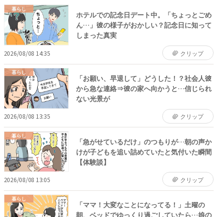
暮らし
ホテルでの記念日デート中。「ちょっとごめ
ん…」彼の様子がおかしい？記念日に知って
しまった真実
2026/08/08 14:35
クリップ
暮らし
「お願い、早退して」どうした！？社会人彼
から急な連絡⇒彼の家へ向かうと…信じられ
ない光景が
2026/08/08 13:35
クリップ
暮らし
「急がせているだけ」のつもりが…朝の声か
けが子どもを追い詰めていたと気付いた瞬間
【体験談】
2026/08/08 13:05
クリップ
暮らし
「ママ！大変なことになってる！」土曜の
朝、ベッドでゆっくり過ごしていたら…娘の