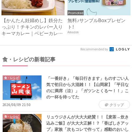
Promoted
【かんたん妊婦めし】鉄分た
無料♪サンプルBoxプレゼン
っぷり！チキンのレバー入り
ト!
キーマカレー｜ベビーカレン
Amazon
ダ...
Recommended by
食・レシピの新着記事
「一番好き」「毎日行きます」ものすごい人
食・レシピ
気で初日から大混雑！！【山岡家】「平日な
のに満席（泣）」「ガツンとくる〜！！」こ
の一杯を待ってた
2026/08/09 21:50
クリップ
リュウジさんが大大大絶賛！！【麦茶→炊き
食・レシピ
込みご飯】が大大大正解！？「香ばしさアッ
プ」家族「次もコレで作って」感動のおいし