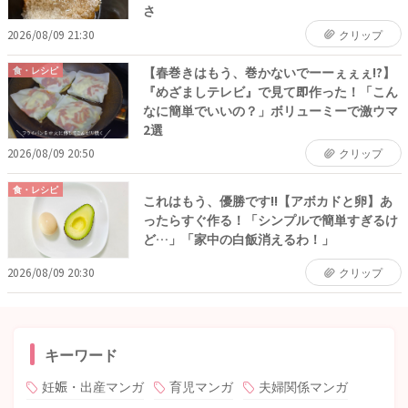
さ
2026/08/09 21:30
クリップ
【春巻きはもう、巻かないでーーぇぇぇ!?】
食・レシピ
『めざましテレビ』で見て即作った！「こん
なに簡単でいいの？」ボリューミーで激ウマ
2選
2026/08/09 20:50
クリップ
食・レシピ
これはもう、優勝です!!【アボカドと卵】あ
ったらすぐ作る！「シンプルで簡単すぎるけ
ど…」「家中の白飯消えるわ！」
2026/08/09 20:30
クリップ
キーワード
妊娠・出産マンガ
育児マンガ
夫婦関係マンガ