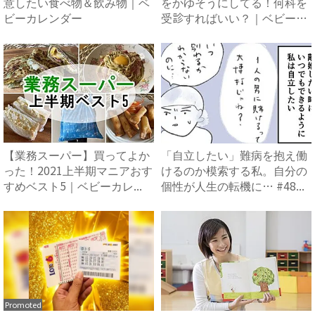
意したい食べ物＆飲み物｜ベ
をかゆそうにしてる！何科を
ビーカレンダー
受診すればいい？｜ベビーカ
レ...
【業務スーパー】買ってよか
「自立したい」難病を抱え働
った！2021上半期マニアおす
けるのか模索する私。自分の
すめベスト5｜ベビーカレ...
個性が人生の転機に… #48...
Promoted