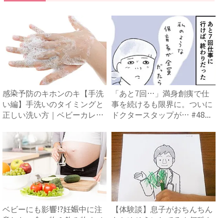
感染予防のキホンのキ【手洗
「あと7回…」満身創痍で仕
い編】手洗いのタイミングと
事を続けるも限界に。ついに
正しい洗い方｜ベビーカレン
ドクタースタップが… #48...
ダ...
ベビーにも影響!?妊娠中に注
【体験談】息子がおちんちん