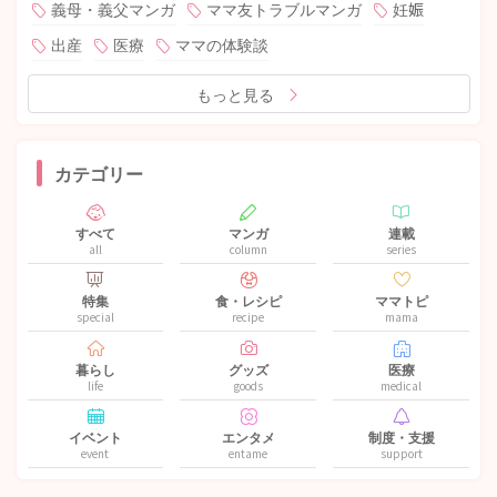
義母・義父マンガ
ママ友トラブルマンガ
妊娠
出産
医療
ママの体験談
もっと見る
カテゴリー
すべて
マンガ
連載
all
column
series
特集
食・レシピ
ママトピ
special
recipe
mama
暮らし
グッズ
医療
life
goods
medical
イベント
エンタメ
制度・支援
event
entame
support