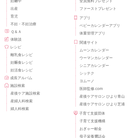
妊娠中
全員無料プレゼント
出産
ファーストプレゼント
育児
アプリ
不妊・不妊治療
ベビーカレンダーアプリ
Ｑ＆Ａ
体重管理アプリ
体験談
関連サイト
レシピ
ムーンカレンダー
離乳食レシピ
ウーマンカレンダー
妊娠食レシピ
シニアカレンダー
妊活食レシピ
シッテク
成長アルバム
ヨムーノ
施設検索
医師監修.com
産後ケア施設検索
産後ケアサロン ひより青山
産婦人科検索
産後ケアサロン ひより芝浦
婦人科検索
子育て支援団体
子育て支援機構
おぎゃー献金
母子栄養懇話会