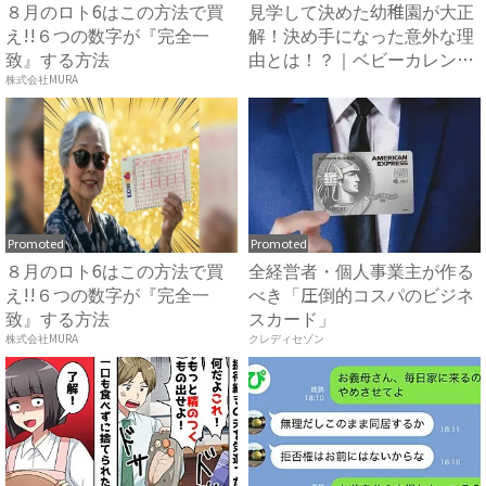
８月のロト6はこの方法で買
見学して決めた幼稚園が大正
え!!６つの数字が『完全一
解！決め手になった意外な理
致』する方法
由とは！？｜ベビーカレンダ
ー
株式会社MURA
Promoted
Promoted
８月のロト6はこの方法で買
全経営者・個人事業主が作る
え!!６つの数字が『完全一
べき「圧倒的コスパのビジネ
致』する方法
スカード」
株式会社MURA
クレディセゾン