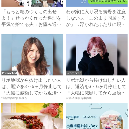
「もっと精のつくもの出せ
わが家に入り浸る義母を注意
よ！」せっかく作った料理を
しない夫「このまま同居する
平気で捨てる夫→お望み通り
か」→浮かれたふたりに現実
の料...
を...
Promoted
Promoted
リボ地獄から抜け出したい人
リボ地獄から抜け出したい人
は、返済を3～6ヶ月停止して
は、返済を3～6ヶ月停止して
『大幅に減額してから返済
『大幅に減額してから返済
す...
す...
渋谷法務総合事務所
渋谷法務総合事務所