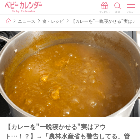
ニュース
食・レシピ
【カレーを"一晩寝かせる"実はア
【カレーを"一晩寝かせる"実はアウ
ト…！？】→「農林水産省も警告してる」管