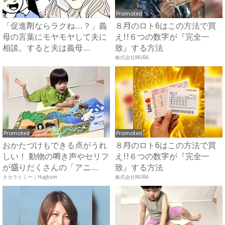
Promoted
「促進剤ならラクね…？」義
８月のロト6はこの方法で買
母の言葉にモヤモヤして夫に
え!!６つの数字が『完全一
相談。すると夫は義母
致』する方法
に…！？...
株式会社MURA
Promoted
Promoted
おかたづけもできる点がうれ
８月のロト6はこの方法で買
しい！ 動物の鳴き声やセリフ
え!!６つの数字が『完全一
が盛りだくさんの「アニ
致』する方法
ア ...
タカラトミー｜Hugkum
株式会社MURA