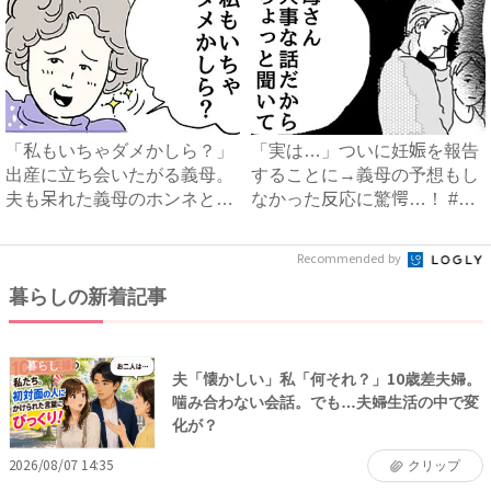
「私もいちゃダメかしら？」
「実は…」ついに妊娠を報告
出産に立ち会いたがる義母。
することに→義母の予想もし
夫も呆れた義母のホンネと
なかった反応に驚愕…！ #
は…...
早...
Recommended by
暮らしの新着記事
暮らし
夫「懐かしい」私「何それ？」10歳差夫婦。
噛み合わない会話。でも…夫婦生活の中で変
化が？
2026/08/07 14:35
クリップ