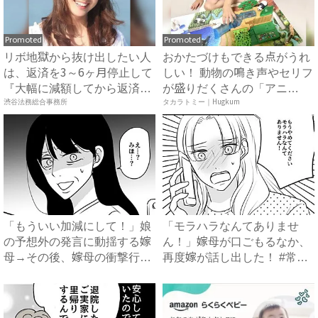
Promoted
Promoted
リボ地獄から抜け出したい人
おかたづけもできる点がうれ
は、返済を3～6ヶ月停止して
しい！ 動物の鳴き声やセリフ
『大幅に減額してから返済
が盛りだくさんの「アニ
す...
渋谷法務総合事務所
ア ...
タカラトミー｜Hugkum
「もういい加減にして！」娘
「モラハラなんてありませ
の予想外の発言に動揺する嫁
ん！」嫁母が口ごもるなか、
母→その後、嫁母の衝撃行動
再度嫁が話し出した！ #常識
で...
知...