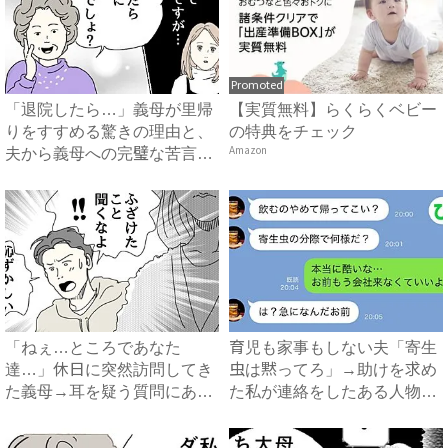
Promoted
「退院したら…」義母が里帰
【実質無料】らくらくベビー
りをすすめる驚きの理由と、
の特典をチェック
夫から義母への完璧な苦言
Amazon
#...
「ねぇ…ところであなた
育児も家事もしない夫「寄生
達…」休日に突然訪問してき
虫は黙ってろ」→助けを求め
た義母→耳を疑う質問にあ
た私が連絡をしたある人物と
然…！ ...
は...