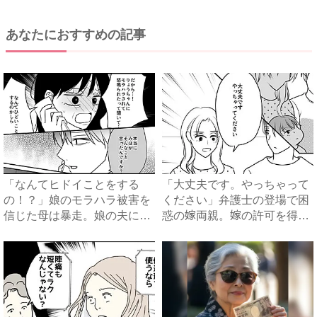
あなたにおすすめの記事
「なんてヒドイことをする
「大丈夫です。やっちゃって
の！？」娘のモラハラ被害を
ください」弁護士の登場で困
信じた母は暴走。娘の夫に電
惑の嫁両親。嫁の許可を得た
話を...
母...