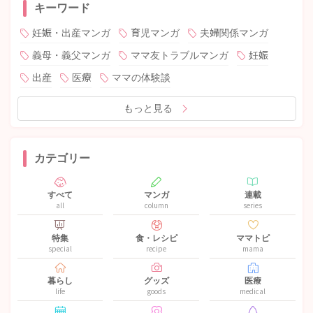
キーワード
妊娠・出産マンガ
育児マンガ
夫婦関係マンガ
義母・義父マンガ
ママ友トラブルマンガ
妊娠
出産
医療
ママの体験談
もっと見る
カテゴリー
すべて
マンガ
連載
all
column
series
特集
食・レシピ
ママトピ
special
recipe
mama
暮らし
グッズ
医療
life
goods
medical