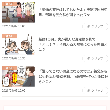
暮らし
「荷物の整理はしておいたよ」実家で同居初
日、部屋を見た私が固まったワケ
2026/08/07 13:05
クリップ
暮らし
新婚1カ月。夫が畳んだ洗濯物を見て
「え…！？」⇒思わぬ大喧嘩になった理由と
は？
2026/08/07 12:35
クリップ
暮らし
「返ってこないお金になるのでは」義父から
20万円近い援助依頼。借用書を作った後に起
きたこと
2026/08/07 12:05
クリップ