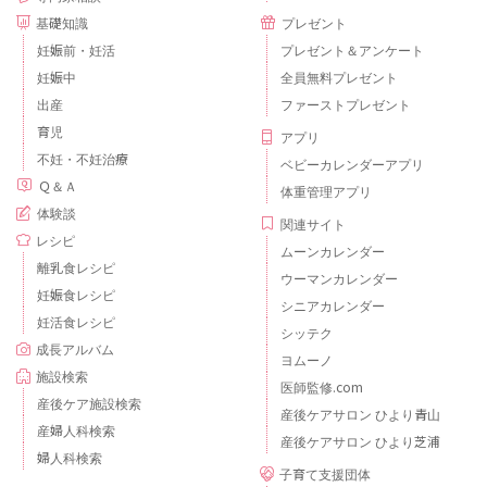
基礎知識
プレゼント
妊娠前・妊活
プレゼント＆アンケート
妊娠中
全員無料プレゼント
出産
ファーストプレゼント
育児
アプリ
不妊・不妊治療
ベビーカレンダーアプリ
Ｑ＆Ａ
体重管理アプリ
体験談
関連サイト
レシピ
ムーンカレンダー
離乳食レシピ
ウーマンカレンダー
妊娠食レシピ
シニアカレンダー
妊活食レシピ
シッテク
成長アルバム
ヨムーノ
施設検索
医師監修.com
産後ケア施設検索
産後ケアサロン ひより青山
産婦人科検索
産後ケアサロン ひより芝浦
婦人科検索
子育て支援団体