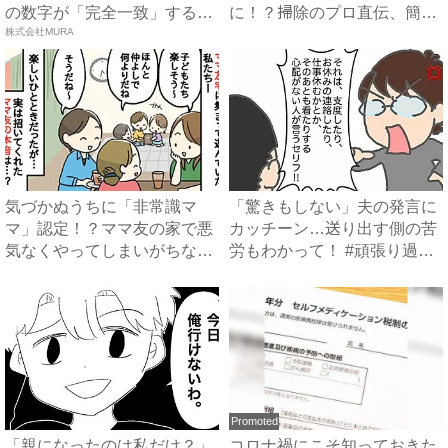
の数字が「完全一致」する
に！？掃除のプロ直伝、簡単
方...
株式会社MURA
お掃...
気づかぬうちに「非常識マ
「驚きもしない」夫の発言に
マ」認定！？ママ友の家で悪
カッチーン…送り出す側の苦
気なくやってしまいがちな、
労もわかって！ #頑張り過
うっ...
ぎ...
Promoted
「親になったのは私だけ？」
コロナ禍にこそ知っておきた