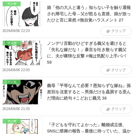
マンガ
娘「他の大人と違う」知らない子を触り通報
され帰宅した母→父が怒るも直後、娘が放っ
たひと言に呆然 #無自覚ハラスメント 27
2026/08/06 22:20
クリップ
ノンデリ言動がひどすぎる義父を避けると
マンガ
「失礼な嫁だな！」暴言を吐き散らす義父
に、夫が痛快な反撃 #俺は気配り上手パパ
58
2026/08/06 22:05
クリップ
マンガ
義母「平等なんて必要？恩知らずな嫁ね」孫
差別を注意すると→男孫だけを贔屓する歪ん
だ理由に絶句 #こどおじ義兄 36
2026/08/06 21:35
クリップ
マンガ
「子どもを守れてよかった」離婚成立後、
SNSに感謝の報告→最後に待っていた、温か