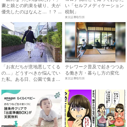
妻と娘との約束を破り、夫が
い「セルフメディケーション
優先したのはなんと… ！？ ...
税制」
東京証券取引所
Promoted
「お友だちが意地悪してくる
テレワーク普及で起きつつあ
の…」どうすべきか悩んでい
る働き方・暮らし方の変化
た私。ある日、公園で集まる
東京証券取引所
と...