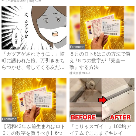
ュ...
ヤマハ音楽振興会｜HugKum
頑...
Promoted
「カツアゲされそうに…」隣
８月のロト6はこの方法で買
町に誘われた娘。万引きをち
え!!６つの数字が『完全一
らつかせ、脅してくる友だち
致』する方法
...
株式会社MURA
Promoted
【昭和43年以前生まれはロト
「こりゃスゴイ！」100均ア
６この数字を買うべき】6つ
イテムでここまでキレイ