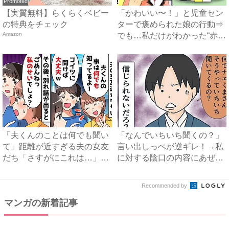
Promoted
【実質無料】らくらくベビー
「かわいい〜！」と児童セン
の特典をチェック
ターで褒められた娘の行動⇒
Amazon
でも…私だけがわかった“赤
面...
「夫くんのことは何でも聞い
「なんでいちいち聞くの？」
て」距離が近すぎる夫の女友
言い出しっぺが逆ギレ！→私
だち「さすがにこれは…」妻
に対する陰口の内容にあぜ
が...
ん…...
Recommended by
マンガの新着記事