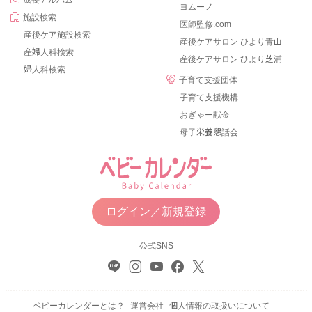
成長アルバム
ヨムーノ
施設検索
医師監修.com
産後ケア施設検索
産後ケアサロン ひより青山
産婦人科検索
産後ケアサロン ひより芝浦
婦人科検索
子育て支援団体
子育て支援機構
おぎゃー献金
母子栄養懇話会
ログイン／新規登録
公式SNS
ベビーカレンダーとは？
運営会社
個人情報の取扱いについて