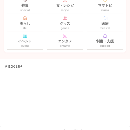
特集
食・レシピ
ママトピ
special
recipe
mama
暮らし
グッズ
医療
life
goods
medical
イベント
エンタメ
制度・支援
event
entame
support
PICKUP