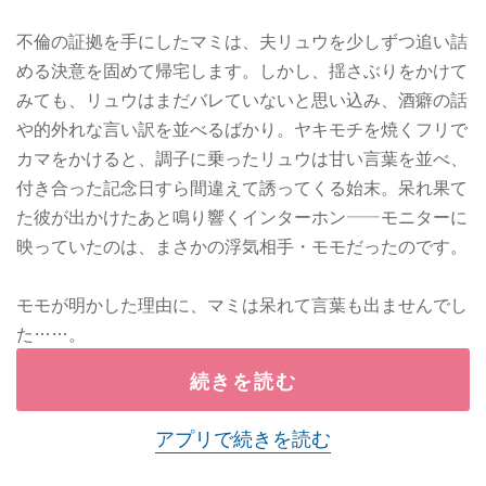
不倫の証拠を手にしたマミは、夫リュウを少しずつ追い詰
める決意を固めて帰宅します。しかし、揺さぶりをかけて
みても、リュウはまだバレていないと思い込み、酒癖の話
や的外れな言い訳を並べるばかり。ヤキモチを焼くフリで
カマをかけると、調子に乗ったリュウは甘い言葉を並べ、
付き合った記念日すら間違えて誘ってくる始末。呆れ果て
た彼が出かけたあと鳴り響くインターホン——モニターに
映っていたのは、まさかの浮気相手・モモだったのです。
モモが明かした理由に、マミは呆れて言葉も出ませんでし
た……。
続きを読む
アプリで続きを読む