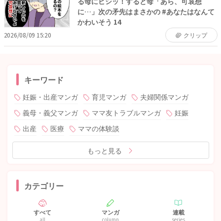
る母にビシッ！すると母「あら、可哀想
に…」次の矛先はまさかの #あなたはなんて
かわいそう 14
2026/08/09 15:20
クリップ
キーワード
妊娠・出産マンガ
育児マンガ
夫婦関係マンガ
義母・義父マンガ
ママ友トラブルマンガ
妊娠
出産
医療
ママの体験談
もっと見る
カテゴリー
すべて
マンガ
連載
all
column
series