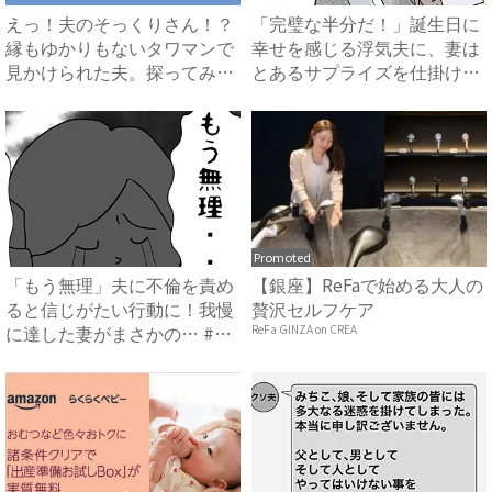
えっ！夫のそっくりさん！？
「完璧な半分だ！」誕生日に
縁もゆかりもないタワマンで
幸せを感じる浮気夫に、妻は
見かけられた夫。探ってみる
とあるサプライズを仕掛け…
と...
...
Promoted
「もう無理」夫に不倫を責め
【銀座】ReFaで始める大人の
ると信じがたい行動に！我慢
贅沢セルフケア
に達した妻がまさかの… #
ReFa GINZA on CREA
イ...