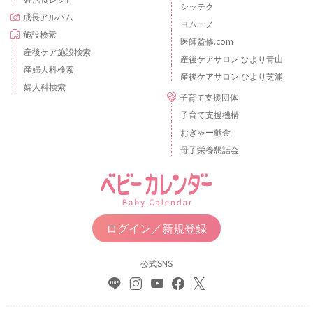
シッテク
成長アルバム
ヨムーノ
施設検索
医師監修.com
産後ケア施設検索
産後ケアサロン ひより青山
産婦人科検索
産後ケアサロン ひより芝浦
婦人科検索
子育て支援団体
子育て支援機構
おぎゃー献金
母子栄養懇話会
ログイン／新規登録
公式SNS