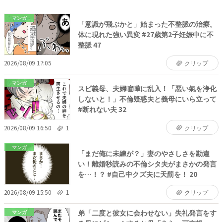
マンガ
「意識が飛ぶかと」始まった不整脈の治療。
体に現れた強い異変 #27歳第2子妊娠中に不
整脈 47
2026/08/09 17:05
クリップ
マンガ
スピ義母、夫婦喧嘩に乱入！「悪い氣を浄化
しないと！」不倫疑惑夫と義母にいら立って
#断れない夫 32
2026/08/09 16:50
1
クリップ
マンガ
「まだ俺に未練が？」妻のやさしさを勘違
い！離婚秒読みの不倫シタ夫がまさかの発言
を…！？ #自己中クズ夫に天罰を！ 20
2026/08/09 15:50
1
クリップ
弟「二度と彼女に会わせない」失礼発言をす
マンガ