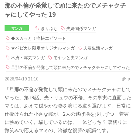
那の不倫が発覚して頭に来たのでメチャクチ
ャにしてやった 19
きりぷち
夫婦関係マンガ
マンガ
◆スカッと！痛快エピソード
★ベビカレ限定オリジナルマンガ
夫婦生活マンガ
不貞・浮気マンガ
モヤッと夫マンガ
旦那の不倫が発覚して頭に来たのでメチャクチャにしてやった
2026/04/19 21:10
8
「旦那の不倫が発覚して頭に来たのでメチャクチャにして
やった」第19話。夫・リュウの不倫。その事実に直面した
マミは、あえて穏やかな妻を演じる道を選びます。日常に
仕掛けられた小さな罠が、2人の逃げ場を少しずつ、着実
に狭めていく。騙しているのは、一体どっち？ 裏切りに
微笑みで応えるマミの、冷徹な復讐の記録です。