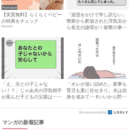
Promoted
【実質無料】らくらくベビー
「迷惑をかけて申し訳ない」
の特典をチェック
警察から釈放された浮気夫か
ら長文の謝罪が！衝撃の事実
Amazon
も...
「え、夫との子じゃな
「オレが追い詰めた」家事も
い！？」じゃあ夫の浮気相手
育児も妻に任せきり。夫は自
が産んだ子どもの父親は…？
身を省みて… #いいから黙
#不倫...
っ...
Recommended by
マンガの新着記事