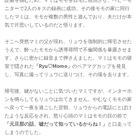
ニターで2人のキスの録画に成功。その後モモの家に同行
したマミは、モモが複数の男性と遊んでおり、夫だけが本
気で片思いしているのだと悟ります。
そこへ突然マミの父が現れ、リュウを強制的に帰宅させた
うえで、酔ったモモから誘導尋問で不倫関係を暴露させま
す。さらに密かに録音まで押さえました。マミはモモの寝
室で隠された
「Ryu♡Momo」
のペアマグカップを発見
し、写真に撮ってリュウに送りつけ、その場を去ります。
帰宅後、鍵がないことに気づいたマミですが、インターホ
ンを鳴らしてもリュウは出てきません。やむなくモモの家
へ戻って一夜を過ごした翌朝、リュウからの電話にとぼけ
たような反応をされ、怒り心頭のマミはモモの目の前で
「元旦那の話、嘘だって知っているからね！」
と口走って
しまうのでした。