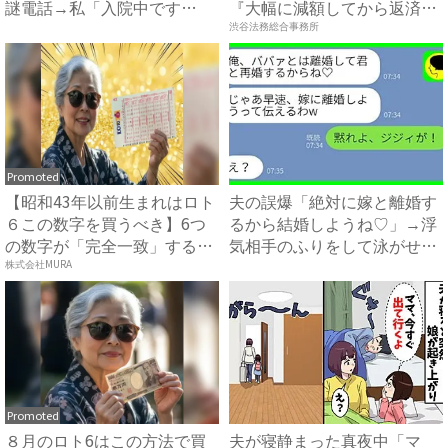
謎電話→私「入院中です
『大幅に減額してから返済
が？」真相...
す...
渋谷法務総合事務所
Promoted
【昭和43年以前生まれはロト
夫の誤爆「絶対に嫁と離婚す
６この数字を買うべき】6つ
るから結婚しようね♡」→浮
の数字が「完全一致」する
気相手のふりをして泳がせて
方...
み...
株式会社MURA
Promoted
８月のロト6はこの方法で買
夫が寝静まった真夜中「マ