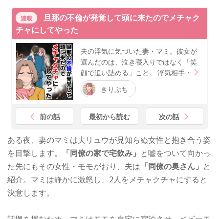
旦那の不倫が発覚して頭に来たのでメチャク
連載
チャにしてやった
夫の浮気に気づいた妻・マミ。彼女が
選んだのは、泣き寝入りではなく「笑
顔で追い詰める」こと。 浮気相手…
きりぷち
前の話
最初から読む
次の話
ある夜、妻のマミは夫リュウが見知らぬ女性と抱き合う姿
を目撃します。
「同僚の家で宅飲み」
と嘘をついて向かっ
た先にもその女性・モモがおり、夫は
「同僚の奥さん」
と
紹介。マミは静かに激怒し、2人をメチャクチャにすると
決意します。
証拠を掴むため、マミはモモを自宅に宿泊させ、ベビーモ