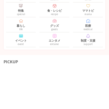
特集
食・レシピ
ママトピ
special
recipe
mama
暮らし
グッズ
医療
life
goods
medical
イベント
エンタメ
制度・支援
event
entame
support
PICKUP