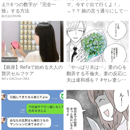
え!!６つの数字が『完全一
マ、今すぐ出て行くよ！」
致』する方法
→？？ 娘の言う通りにしてみ
ると...
株式会社MURA
Promoted
【銀座】ReFaで始める大人の
「やっぱり夫は…」妻の心を
贅沢セルフケア
翻弄する不倫夫。妻の反応に
夫は違和感を？ #サレ妻シ
ReFa GINZA on CREA
タ...