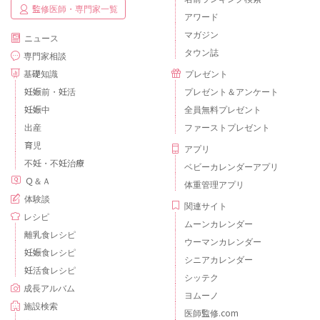
監修医師・専門家一覧
アワード
マガジン
ニュース
タウン誌
専門家相談
基礎知識
プレゼント
妊娠前・妊活
プレゼント＆アンケート
妊娠中
全員無料プレゼント
出産
ファーストプレゼント
育児
アプリ
不妊・不妊治療
ベビーカレンダーアプリ
Ｑ＆Ａ
体重管理アプリ
体験談
関連サイト
レシピ
ムーンカレンダー
離乳食レシピ
ウーマンカレンダー
妊娠食レシピ
シニアカレンダー
妊活食レシピ
シッテク
成長アルバム
ヨムーノ
施設検索
医師監修.com