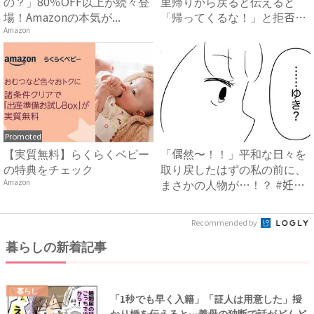
の？」80％OFF以上が続々登
里帰りから戻ると伝えると
場！Amazonの本気が...
「帰ってくるな！」と拒否！
その...
Amazon
Promoted
【実質無料】らくらくベビー
「偶然〜！！」平和な日々を
の特典をチェック
取り戻したはずの私の前に、
まさかの人物が…！？ #妊
Amazon
娠...
Recommended by
暮らしの新着記事
暮らし
「1秒でも早く入籍」「証人は用意した」授
かり婚を伝えると…義母の独断で話がどんど