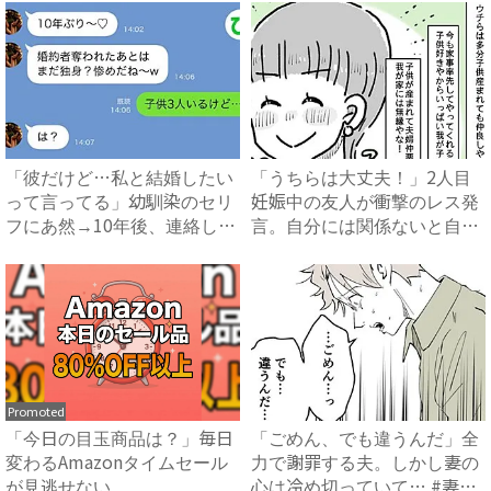
「彼だけど…私と結婚したい
「うちらは大丈夫！」2人目
って言ってる」幼馴染のセリ
妊娠中の友人が衝撃のレス発
フにあ然→10年後、連絡し
言。自分には関係ないと自信
て...
満...
Promoted
「今日の目玉商品は？」毎日
「ごめん、でも違うんだ」全
変わるAmazonタイムセール
力で謝罪する夫。しかし妻の
が見逃せない
心は冷め切っていて… #妻