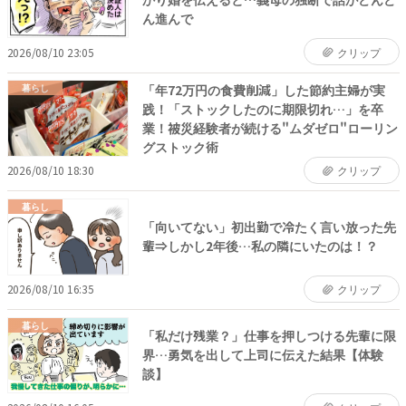
ん進んで
2026/08/10 23:05
クリップ
「年72万円の食費削減」した節約主婦が実
暮らし
践！「ストックしたのに期限切れ…」を卒
業！被災経験者が続ける"ムダゼロ"ローリン
グストック術
2026/08/10 18:30
クリップ
暮らし
「向いてない」初出勤で冷たく言い放った先
輩⇒しかし2年後…私の隣にいたのは！？
2026/08/10 16:35
クリップ
暮らし
「私だけ残業？」仕事を押しつける先輩に限
界…勇気を出して上司に伝えた結果【体験
談】