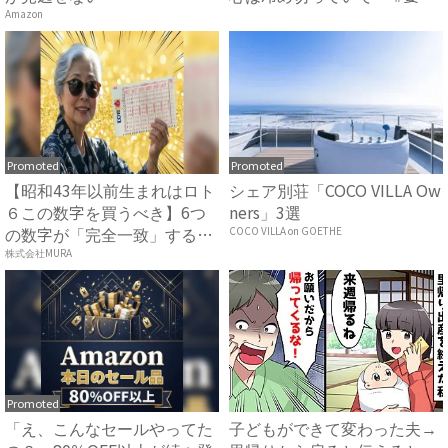
の...
Amazon
Promoted
Promoted
【昭和43年以前生まれはロト
シェア別荘「COCO VILLA Ow
６この数字を買うべき】6つ
ners」3選
の数字が「完全一致」する
COCO VILLA on GOETHE
方...
株式会社MURA
Promoted
「え、こんなセールやってた
子どもができて変わった夫→