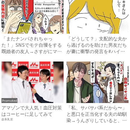
「またナンパされちゃっ
「どうして？」支配的な夫か
た！」SNSでモテ自慢をする
ら逃げるのを助けた男友だち
既婚者の友人→さすがにマズ
が妻に衝撃の発言を#ハイス
い！...
ペ...
Promoted
アマゾンで大人気！血圧対策
「私、サバサバ系だから〜」
はコーヒーに足してみて
と悪口を正当化する夫の幼馴
染→うんざりしていると、夫
森永乳業
が...