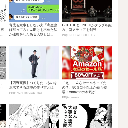
育児も家事もしない夫「寄生虫
GOETHEとFINCHIがタッグを組
、再
は黙ってろ」→助けを求めた私
み、新メディアを創設
.
が連絡をしたある人物とは...
PR(FINCHI on GOETHE)
…」
【西野亮廣】つくりたいものを
「え、こんなセールやってた
母→
追求できる環境の作り方とは
の？」80％OFF以上が続々登
場！Amazonの本気が...
PR(FINCHI on GOETHE)
PR(Amazon)