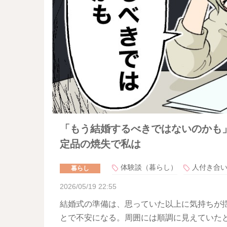
「もう結婚するべきではないのかも
定品の焼失で私は
体験談（暮らし）
人付き合
暮らし
2026/05/19 22:55
結婚式の準備は、思っていた以上に気持ちが
とで不安になる。周囲には順調に見えていた