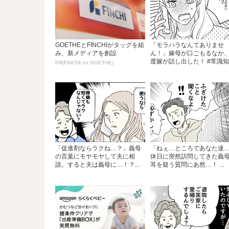
GOETHEとFINCHIがタッグを組
「モラハラなんてありませ
み、新メディアを創設
ん！」嫁母が口ごもるなか
度嫁が話し出した！ #常識知..
PR(FINCHI on GOETHE)
「促進剤ならラクね…？」義母
「ねぇ…ところであなた達
の言葉にモヤモヤして夫に相
休日に突然訪問してきた義
談。すると夫は義母に…！？...
耳を疑う質問にあ然…！ ...