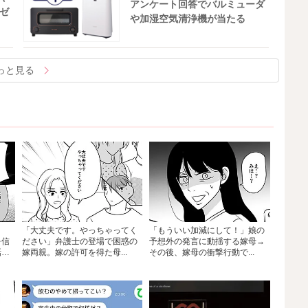
アンケート回答でバルミューダ
ゼ
や加湿空気清浄機が当たる
っと見る
「大丈夫です。やっちゃってく
「もういい加減にして！」娘の
を信
ださい」弁護士の登場で困惑の
予想外の発言に動揺する嫁母→
話
嫁両親。嫁の許可を得た母...
その後、嫁母の衝撃行動で...