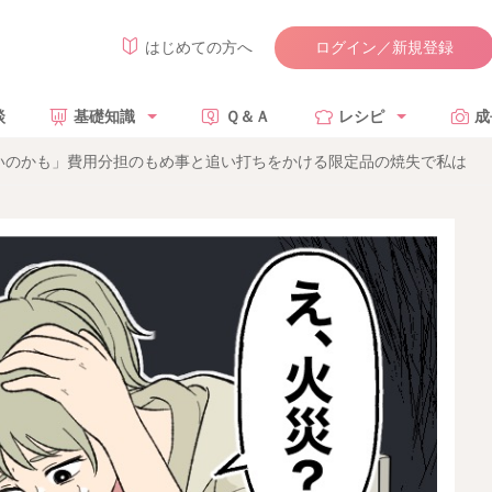
ログイン／新規登録
はじめての方へ
談
基礎知識
Ｑ＆Ａ
レシピ
成
いのかも」費用分担のもめ事と追い打ちをかける限定品の焼失で私は