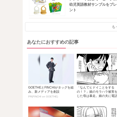
幼児英語教材サンプルをプレ
ント
も
あなたにおすすめの記事
GOETHEとFINCHIがタッグを組
「なんてヒドイことをする
み、新メディアを創設
の！？」娘のモラハラ被害
じた母は暴走。娘の夫に電
PR(FINCHI on GOETHE)
を...