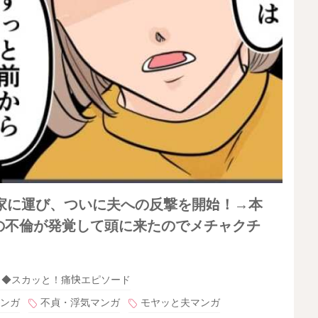
家に運び、ついに夫への反撃を開始！→本
の不倫が発覚して頭に来たのでメチャクチ
◆スカッと！痛快エピソード
ンガ
不貞・浮気マンガ
モヤッと夫マンガ