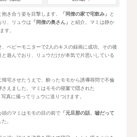
と抱き合う姿を目撃します。
「同僚の家で宅飲み」
と
おり、リュウは
「同僚の奥さん」
と紹介。マミは静か
ます。
せ、ベビーモニターで2人のキスの録画に成功。その後
性と遊んでおり、リュウだけが本気で片思いしている
に帰宅させたうえで、酔ったモモから誘導尋問で不倫
押さえました。マミはモモの寝室で隠された
、写真に撮ってリュウに送りつけます。
心頭のマミはモモの目の前で
「元旦那の話、嘘だって
した。