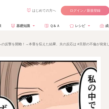
ログイン／新規登録
はじめての方へ
談
基礎知識
Ｑ＆Ａ
レシピ
成
の反撃を開始！→本音を伝えた結果、夫の反応は #旦那の不倫が発覚し