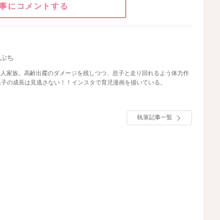
事にコメントする
りぷち
の3人家族。高齢出産のダメージを残しつつ、息子と走り回れるよう体力作
息子の成長は見逃さない！！インスタで育児漫画を描いている。
執筆記事一覧