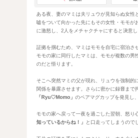
ある夜、妻のマミは夫リュウが見知らぬ女性
嘘をついて向かった先にもその女性・モモが
に激怒し、2人をメチャクチャにすると決意し
証拠を掴むため、マミはモモを自宅に宿泊さ
モモの家に同行したマミは、モモが複数の男
のだと悟ります。
そこへ突然マミの父が現れ、リュウを強制的
関係を暴露させます。さらに密かに録音まで
「Ryu♡Momo」
のペアマグカップを発見し
モモの家へ戻って一夜を過ごした翌朝、怒り
知っているからね！」
と口走ってしまうので