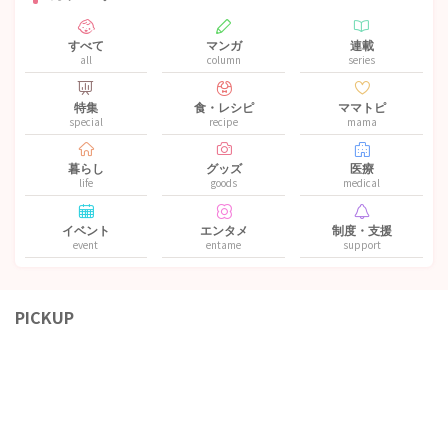
すべて
マンガ
連載
all
column
series
特集
食・レシピ
ママトピ
special
recipe
mama
暮らし
グッズ
医療
life
goods
medical
イベント
エンタメ
制度・支援
event
entame
support
PICKUP