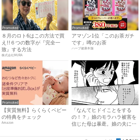
Promoted
Promoted
８月のロト6はこの方法で買
アマゾン1位「このお茶ガチ
え!!６つの数字が『完全一
です」噂のお茶
致』する方法
ハーブ健康本舗
株式会社MURA
Promoted
【実質無料】らくらくベビー
「なんてヒドイことをする
の特典をチェック
の！？」娘のモラハラ被害を
信じた母は暴走。娘の夫に電
Amazon
話を...