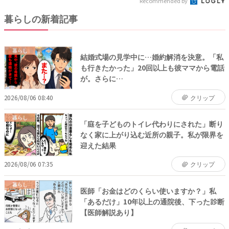
Recommended by
暮らしの新着記事
暮らし
結婚式場の見学中に…婚約解消を決意。「私
も行きたかった」20回以上も彼ママから電話
が。さらに…
2026/08/06 08:40
クリップ
暮らし
「庭を子どものトイレ代わりにされた」断り
なく家に上がり込む近所の親子。私が限界を
迎えた結果
2026/08/06 07:35
クリップ
暮らし
医師「お金はどのくらい使いますか？」私
「あるだけ」10年以上の通院後、下った診断
【医師解説あり】