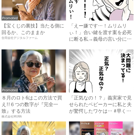
Promoted
【宝くじの裏技】当たる側に
「えー嫌です…！ムリムリ
回るか、このままか
ぃ！」合い鍵を渡す案を必死
に断る私→義母の言い分にあ
合同会社デジタルファーム
然…...
Promoted
８月のロト6はこの方法で買
「正気なの！？」義実家で見
え!!６つの数字が『完全一
せられたベビーカーに私と夫
致』する方法
が驚愕したワケは… #早く
孫...
株式会社MURA