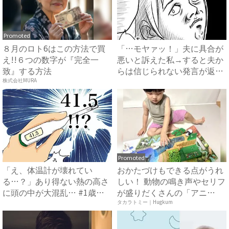
Promoted
８月のロト6はこの方法で買
「…モヤァッ！」夫に具合が
え!!６つの数字が『完全一
悪いと訴えた私→すると夫か
致』する方法
らは信じられない発言が返っ
て...
株式会社MURA
Promoted
「え、体温計が壊れてい
おかたづけもできる点がうれ
る…？」あり得ない熱の高さ
しい！ 動物の鳴き声やセリフ
に頭の中が大混乱… #1歳の
が盛りだくさんの「アニ
娘と...
ア ...
タカラトミー｜Hugkum