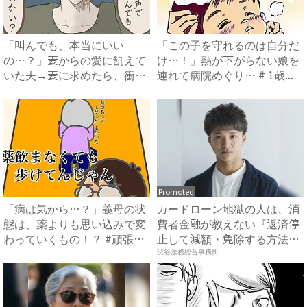
「叫んでも、本当にいい
「この子を守れるのは自分だ
の…？」妻からの愛に飢えて
け…！」熱が下がらない娘を
いた夫→妻に求めたら、衝撃
連れて病院めぐり… # 1歳...
の返答...
Promoted
「病は気から…？」義母の状
カードローン地獄の人は、消
態は、薬よりも思い込みで変
費者金融が教えない『返済停
わっていくもの！？ #頑張
止して減額・免除する方法』
り...
で...
渋谷法務総合事務所