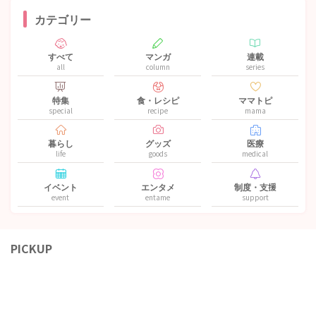
カテゴリー
すべて
マンガ
連載
all
column
series
特集
食・レシピ
ママトピ
special
recipe
mama
暮らし
グッズ
医療
life
goods
medical
イベント
エンタメ
制度・支援
event
entame
support
PICKUP