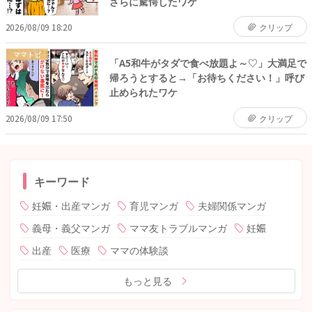
さらに驚愕したワケ
2026/08/09 18:20
クリップ
ママトピ
「A5和牛がタダで食べ放題よ～♡」大満足で
帰ろうとすると→「お待ちください！」呼び
止められたワケ
2026/08/09 17:50
クリップ
キーワード
妊娠・出産マンガ
育児マンガ
夫婦関係マンガ
義母・義父マンガ
ママ友トラブルマンガ
妊娠
出産
医療
ママの体験談
もっと見る