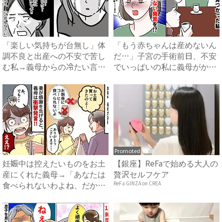
「楽しい気持ちが台無し」体
「もう赤ちゃんは産めないん
調不良と出産への不安で苦し
だ…」子宮の手術前日、不安
む私→義母からの冷たい言葉
でいっぱいの私に義母がかけ
に...
た...
Promoted
妊娠中は控えたいものをお土
【銀座】ReFaで始める大人の
産にくれた義母→「あなたは
贅沢セルフケア
食べられないわよね、だか
ReFa GINZA on CREA
ら…...