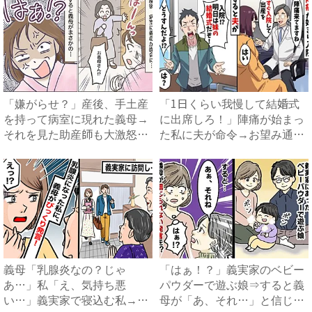
「嫌がらせ？」産後、手土産
「1日くらい我慢して結婚式
を持って病室に現れた義母→
に出席しろ！」陣痛が始まっ
それを見た助産師も大激怒！
た私に夫が命令→お望み通り
衝...
出...
義母「乳腺炎なの？じゃ
「はぁ！？」義実家のベビー
あ…」私「え、気持ち悪
パウダーで遊ぶ娘⇒すると義
い…」義実家で寝込む私→思
母が「あ、それ…」と信じら