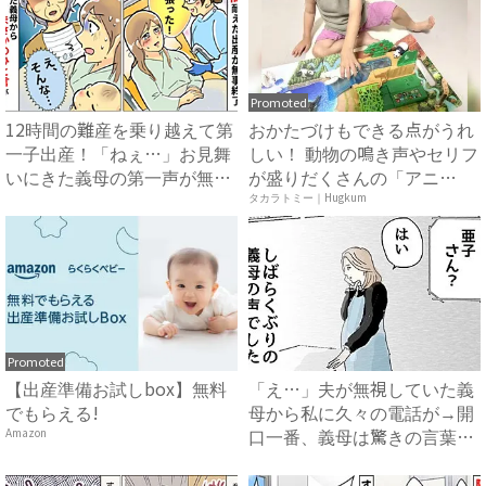
Promoted
12時間の難産を乗り越えて第
おかたづけもできる点がうれ
一子出産！「ねぇ…」お見舞
しい！ 動物の鳴き声やセリフ
いにきた義母の第一声が無
が盛りだくさんの「アニ
神...
ア ...
タカラトミー｜Hugkum
Promoted
【出産準備お試しbox】無料
「え…」夫が無視していた義
でもらえる!
母から私に久々の電話が→開
口一番、義母は驚きの言葉
Amazon
を…...