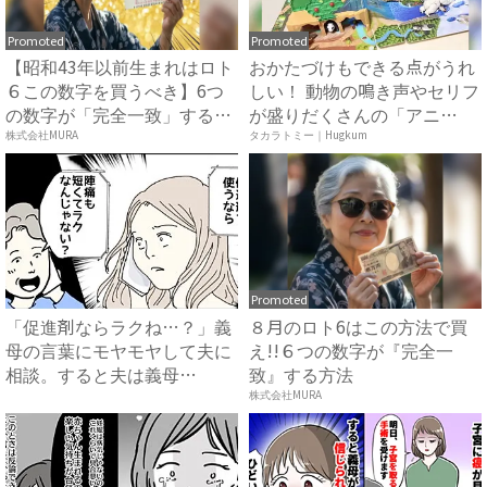
Promoted
Promoted
【昭和43年以前生まれはロト
おかたづけもできる点がうれ
６この数字を買うべき】6つ
しい！ 動物の鳴き声やセリフ
の数字が「完全一致」する
が盛りだくさんの「アニ
方...
ア ...
株式会社MURA
タカラトミー｜Hugkum
Promoted
「促進剤ならラクね…？」義
８月のロト6はこの方法で買
母の言葉にモヤモヤして夫に
え!!６つの数字が『完全一
相談。すると夫は義母
致』する方法
に…！？...
株式会社MURA