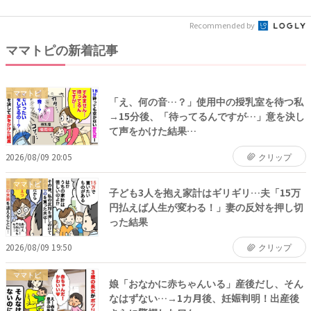
わずゾワッ...
れ...
Recommended by
ママトピの新着記事
ママトピ
「え、何の音…？」使用中の授乳室を待つ私
→15分後、「待ってるんですが…」意を決し
て声をかけた結果…
2026/08/09 20:05
クリップ
ママトピ
子ども3人を抱え家計はギリギリ…夫「15万
円払えば人生が変わる！」妻の反対を押し切
った結果
2026/08/09 19:50
クリップ
ママトピ
娘「おなかに赤ちゃんいる」産後だし、そん
なはずない…→1カ月後、妊娠判明！出産後