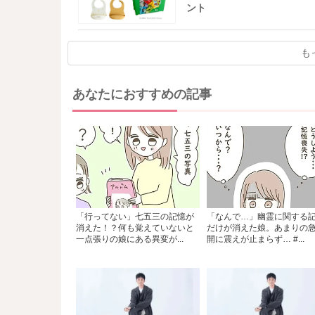
ント
も
あなたにおすすめの記事
「行ってない」七五三の記憶が
「なんで…」幽霊に関する
消えた！？何も覚えていないと
だけが消えた娘。あまりの
一点張りの娘にある異変が...
開に震えが止まらず… #...