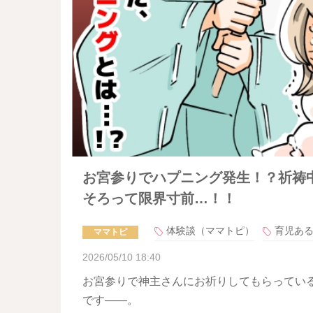
お宮参りでハプニング発生！？祈祷
そろって限界寸前…！！
体験談（ママトピ）
育児あ
ママトピ
2026/05/10 18:40
お宮参りで神主さんにお祈りしてもらってい
です――。