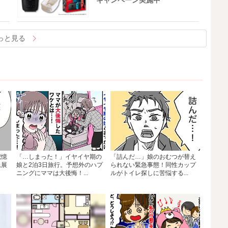
キャンペーン実施中
っと見る
記憶
「…しまった！」イヤイヤ期の
「詰んだ…」娘のおむつが替え
急展
娘と2泊3日旅行。予想外のハプ
られない緊急事態！同性カップ
ニングにママは大後悔！...
ルがトイレ探しに苦悩する...