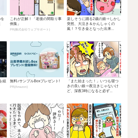
のを
これが正解！「老後の間取り事
楽しそうに踊る2歳の娘⇒しかし
は
例集」
突然、大泣き＆かんしゃくの
嵐！？引き金となった出来...
PR(株式会社ウェブサポート)
グを組
無料♪サンプルBoxプレゼント!
「また始まった！」いつも寝つ
きの良い娘⇒夜泣きじゃないけ
PR(Amazon)
ど、深夜3時になると必ず...