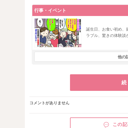
行事・イベント
誕生日、お食い初め、
ラブル、驚きの体験談
他の
続
コメントがありません
この記