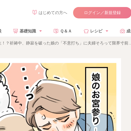
ログイン／新規登録
はじめての方へ
談
基礎知識
Ｑ＆Ａ
レシピ
成
生！？祈祷中、静寂を破った娘の「不意打ち」に夫婦そろって限界寸前