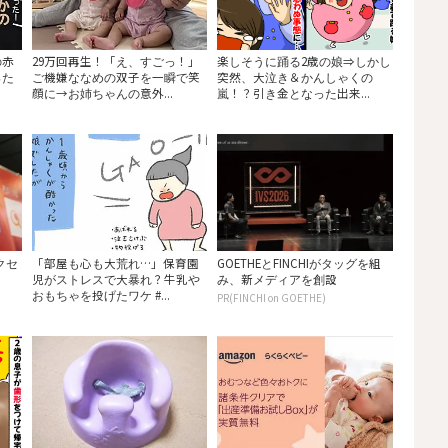
の赤
29万回再生！「え、すごっ！」
楽しそうに踊る2歳の娘⇒しかし
った
ご機嫌ななめの双子を一瞬で笑
突然、大泣き＆かんしゃくの
顔に→お姉ちゃんの意外...
嵐！？引き金となった出来...
ークセ
「部屋も心も大荒れ…」保育園
GOETHEとFINCHIがタッグを組
児がストレスで大暴れ？牛乳や
み、新メディアを創設
おもちゃを投げたワケ #...
PR(FINCHI on GOETHE)