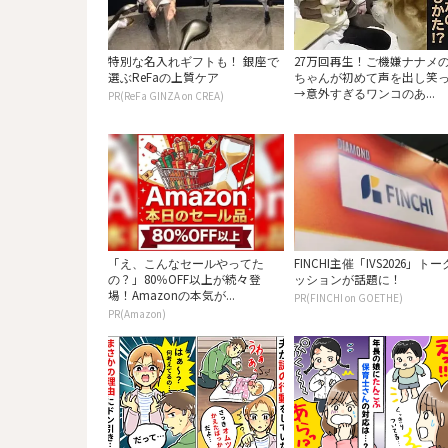
特別な名入れギフトも！ 銀座で
27万回再生！ご機嫌ナナメ
選ぶReFaの上質ケア
ちゃんが初めて声を出し笑
→意外すぎるワンコのあ...
PR(ReFa GINZA on CREA)
「え、こんなセールやってた
FINCHI主催「IVS2026」ト
の？」80％OFF以上が続々登
ッションが話題に！
場！Amazonの本気が...
PR(FINCHI on GOETHE)
PR(Amazon)