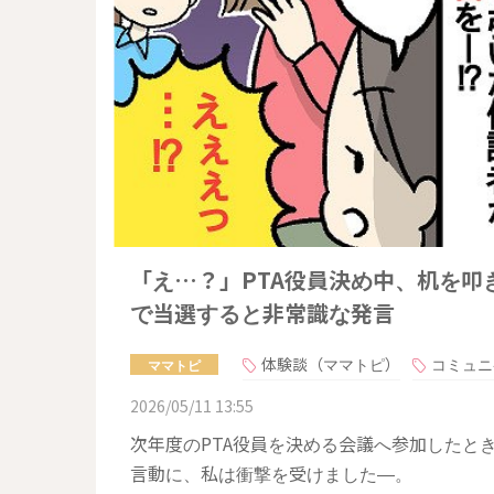
「え…？」PTA役員決め中、机を
で当選すると非常識な発言
体験談（ママトピ）
コミュニ
ママトピ
2026/05/11 13:55
次年度のPTA役員を決める会議へ参加したと
言動に、私は衝撃を受けました―。