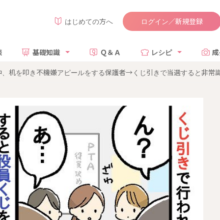
ログイン／新規登録
はじめての方へ
談
基礎知識
Ｑ＆Ａ
レシピ
成
め中、机を叩き不機嫌アピールをする保護者→くじ引きで当選すると非常