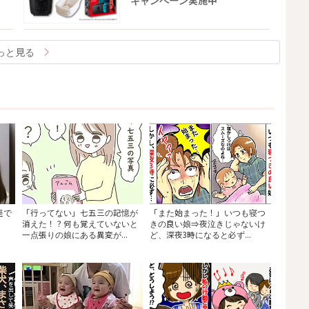
キャンペーン実施中
っと見る
座で
「行ってない」七五三の記憶が
「また始まった！」いつも寝つ
消えた！？何も覚えていないと
きの良い娘⇒夜泣きじゃないけ
一点張りの娘にある異変が...
ど、深夜3時になると必ず...