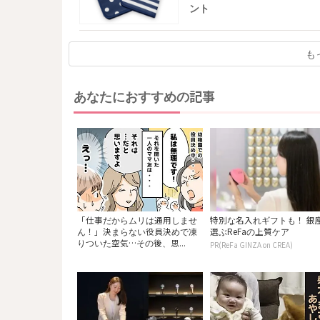
ント
も
あなたにおすすめの記事
「仕事だからムリは通用しませ
特別な名入れギフトも！ 銀
ん！」決まらない役員決めで凍
選ぶReFaの上質ケア
りついた空気…その後、思...
PR(ReFa GINZA on CREA)