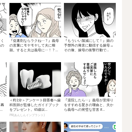
てく
「促進剤ならラクね…？」義母
「もういい加減にして！」娘の
惑の
の言葉にモヤモヤして夫に相
予想外の発言に動揺する嫁母→
談。すると夫は義母に…！？...
その後、嫁母の衝撃行動で...
＜約1分＞アンケート回答者へ歯
「退院したら…」義母が里帰り
、再
科医師が監修したガイドブック
をすすめる驚きの理由と、夫か
.
をプレゼント。65歳以...
ら義母への完璧な苦言 #...
PR(あんしんインプラント)