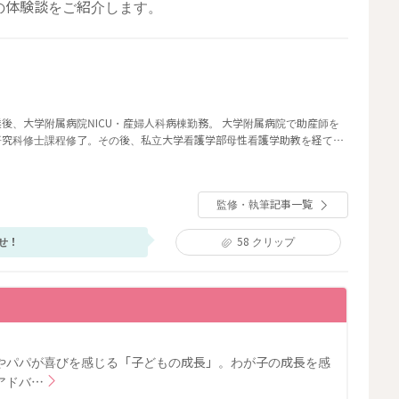
の体験談をご紹介します。
後、大学附属病院NICU・産婦人科病棟勤務。 大学附属病院で助産師を
研究科修士課程修了。その後、私立大学看護学部母性看護学助教を経て、
執筆・監修に携わる。
監修・執筆記事一覧
せ！
58
クリップ
やパパが喜びを感じる「子どもの成長」。わが子の成長を感
アドバ…