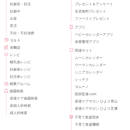
妊娠前・妊活
プレゼント＆アンケート
妊娠中
全員無料プレゼント
出産
ファーストプレゼント
育児
アプリ
不妊・不妊治療
ベビーカレンダーアプリ
Ｑ＆Ａ
体重管理アプリ
体験談
関連サイト
レシピ
ムーンカレンダー
離乳食レシピ
ウーマンカレンダー
妊娠食レシピ
シニアカレンダー
妊活食レシピ
シッテク
成長アルバム
ヨムーノ
施設検索
医師監修.com
産後ケア施設検索
産後ケアサロン ひより青山
産婦人科検索
産後ケアサロン ひより芝浦
婦人科検索
子育て支援団体
子育て支援機構