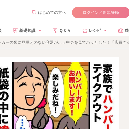
ログイン／新規登録
はじめての方へ
談
基礎知識
Ｑ＆Ａ
レシピ
成
ーガーの袋に見覚えのない容器が…→中身を見てハッとした！「店員さ