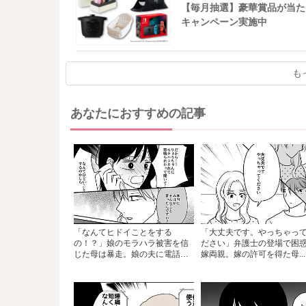
【毎月抽選】豪華賞品が当た
キャンペーン実施中
も
あなたにおすすめの記事
「なんてヒドイことをする
「大丈夫です。やっちゃっ
の！？」娘のモラハラ被害を信
ださい」弁護士の登場で困
じた母は暴走。娘の夫に電話
嫁両親。嫁の許可を得た母...
を...