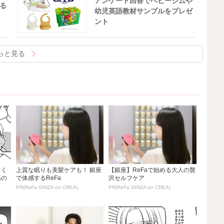
アンケート回答でベビージムや
る
幼児英語教材サンプルをプレゼ
ント
っと見る
てく
上質な眠りも美髪ケアも！ 銀座
【銀座】ReFaで始める大人の贅
惑の
で体感するReFa
沢セルフケア
PR(ReFa GINZA on CREA)
PR(ReFa GINZA on CREA)