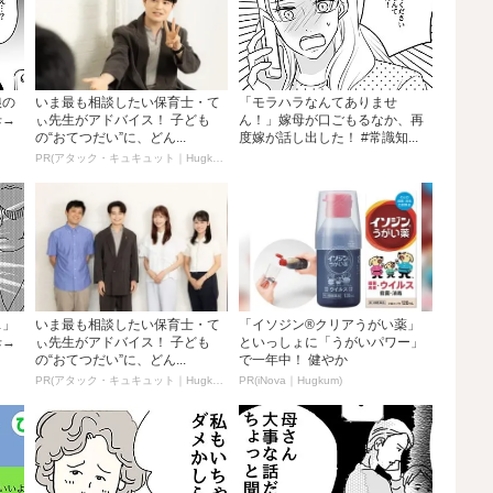
娘の
いま最も相談したい保育士・て
「モラハラなんてありませ
母→
ぃ先生がアドバイス！ 子ども
ん！」嫁母が口ごもるなか、再
の“おてつだい”に、どん...
度嫁が話し出した！ #常識知...
PR(アタック・キュキュット｜Hugkum)
…」
いま最も相談したい保育士・て
「イソジン®クリアうがい薬」
母→
ぃ先生がアドバイス！ 子ども
といっしょに「うがいパワー」
の“おてつだい”に、どん...
で一年中！ 健やか
PR(アタック・キュキュット｜Hugkum)
PR(iNova｜Hugkum)