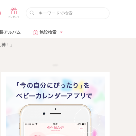
長アルバム
施設検索
ん神！」