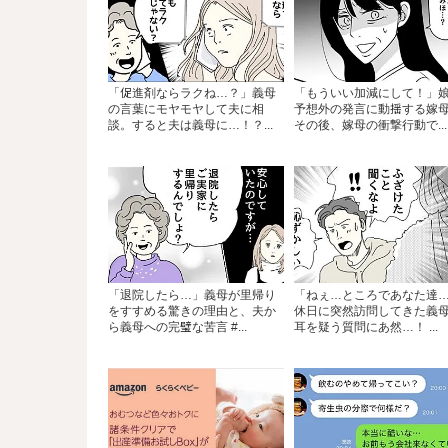
「促進剤ならラクね…？」義母
「もういい加減にして！」
の言葉にモヤモヤして夫に相
予想外の発言に動揺する嫁
談。すると夫は義母に…！？...
その後、嫁母の衝撃行動で...
「退院したら…」義母が里帰り
「ねぇ…ところであなた達
をすすめる驚きの理由と、夫か
休日に突然訪問してきた義
ら義母への完璧な苦言 #...
耳を疑う質問にあ然…！ ...