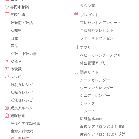
タウン誌
専門家相談
基礎知識
プレゼント
妊娠前・妊活
プレゼント＆アンケート
妊娠中
全員無料プレゼント
出産
ファーストプレゼント
育児
アプリ
不妊・不妊治療
ベビーカレンダーアプリ
Ｑ＆Ａ
体重管理アプリ
体験談
関連サイト
レシピ
ムーンカレンダー
離乳食レシピ
ウーマンカレンダー
妊娠食レシピ
シニアカレンダー
妊活食レシピ
シッテク
成長アルバム
ヨムーノ
施設検索
医師監修.com
産後ケア施設検索
産後ケアサロン ひより青山
産婦人科検索
産後ケアサロン ひより芝浦
婦人科検索