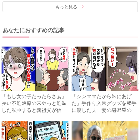
もっと見る
あなたにおすすめの記事
「もし女の子だったらさぁ」
「シンママだから妹にあげ
長い不妊治療の末やっと妊娠
た」手作り入園グッズを勝手
した私⇒すると義祖父が信じ
に渡した夫…妻の堪忍袋の緒
ら...
が切...