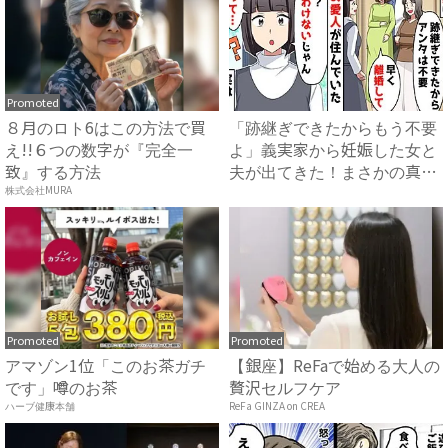
Promoted
８月のロト6はこの方法で買
「跡継ぎできたからもう不要
え!!６つの数字が『完全一
よ」義実家から妊娠した女と
致』する方法
夫が出てきた！まさかの真相
と...
株式会社MURA
Promoted
Promoted
アマゾン1位「このお茶ガチ
【銀座】ReFaで始める大人の
です」噂のお茶
贅沢セルフケア
ハーブ健康本舗
ReFa GINZA on CREA