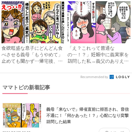
食欲旺盛な息子にどんどん食
「え？これって普通な
べさせる義母「もうやめて」
の…！？」妊娠中に義実家を
止めても聞かず…帰宅後、息
訪問した私→義父のありえな
子...
い行動に...
Recommended by
ママトピの新着記事
ママトピ
義母「来ないで」帰省直前に拒否され、音信
不通に！「何かあった！？」心配になり突撃
訪問した結果