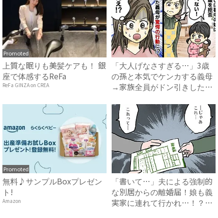
Promoted
上質な眠りも美髪ケアも！ 銀
「大人げなさすぎる…」3歳
座で体感するReFa
の孫と本気でケンカする義母
→家族全員がドン引きした、
ReFa GINZA on CREA
ま...
Promoted
無料♪サンプルBoxプレゼン
「書いて…」夫による強制的
ト!
な別居からの離婚届！娘も義
実家に連れて行かれ…！？
Amazon
#...