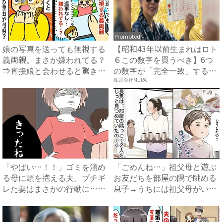
Promoted
娘の写真を送っても無視する
【昭和43年以前生まれはロト
義両親。まさか嫌われてる？
６この数字を買うべき】6つ
⇒直接娘と会わせると驚きの
の数字が「完全一致」する
事...
方...
株式会社MURA
「やばい…！！」ゴミを溜め
「ごめんね…」祖父母と遊ぶ
る母に頭を抱える夫。ブチギ
お友だちを部屋の隅で眺める
レた妻はまさかの行動に…！
息子→うちには祖父母がいな
#...
い...