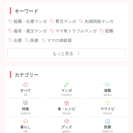
キーワード
妊娠・出産マンガ
育児マンガ
夫婦関係マンガ
義母・義父マンガ
ママ友トラブルマンガ
妊娠
出産
医療
ママの体験談
もっと見る
カテゴリー
すべて
マンガ
連載
all
column
series
特集
食・レシピ
ママトピ
special
recipe
mama
暮らし
グッズ
医療
life
goods
medical