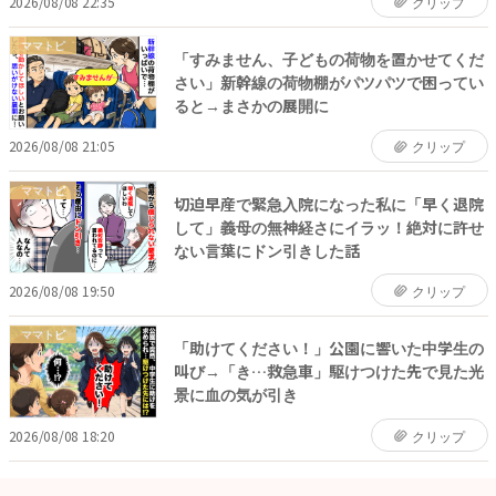
2026/08/08 22:35
クリップ
ママトピ
「すみません、子どもの荷物を置かせてくだ
さい」新幹線の荷物棚がパツパツで困ってい
ると→まさかの展開に
2026/08/08 21:05
クリップ
ママトピ
切迫早産で緊急入院になった私に「早く退院
して」義母の無神経さにイラッ！絶対に許せ
ない言葉にドン引きした話
2026/08/08 19:50
クリップ
ママトピ
「助けてください！」公園に響いた中学生の
叫び→「き…救急車」駆けつけた先で見た光
景に血の気が引き
2026/08/08 18:20
クリップ