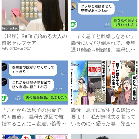
Promoted
【銀座】ReFaで始める大人の
「早く息子と離婚しなさい」
贅沢セルフケア
義母にいびり倒されて、要望
通り離婚→離婚後、義母は絶
ReFa GINZA on CREA
句...
「これからは息子のお金で
義母「息子に寄生する嫁は不
悠々自適♪」義母が原因で離
要よ！」私が無職夫を養って
婚することに→勘違い義母に
いるのに…怒った妻、預金残
真実...
高...