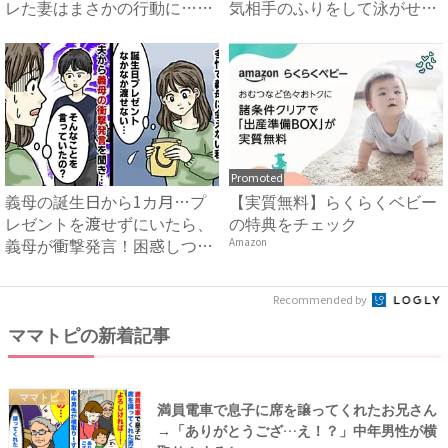
レた妻はまさかの行動に…！
気相手のふりをして泳がせて
#...
み...
Promoted
義母の誕生日から1カ月…プ
【実質無料】らくらくベビー
レゼントを渡せずにいたら、
の特典をチェック
義母が衝撃発言！困惑しつつ
Amazon
夫...
Recommended by
ママトピの新着記事
ママトピ
満員電車で息子に席を譲ってくれたお兄さん
→「ありがとうござ…え！？」中年男性が横