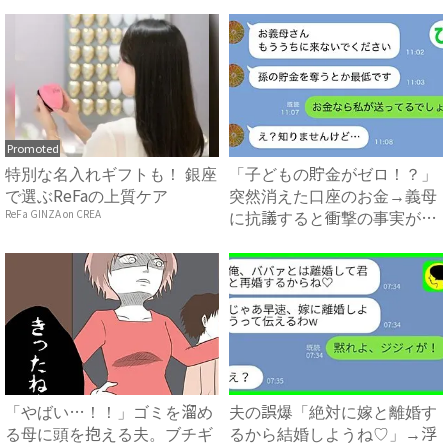
母...
わずゾワッ...
Promoted
特別な名入れギフトも！ 銀座
「子どもの貯金がゼロ！？」
で選ぶReFaの上質ケア
突然消えた口座のお金→義母
に抗議すると衝撃の事実が判
ReFa GINZA on CREA
明...
「やばい…！！」ゴミを溜め
夫の誤爆「絶対に嫁と離婚す
る母に頭を抱える夫。ブチギ
るから結婚しようね♡」→浮