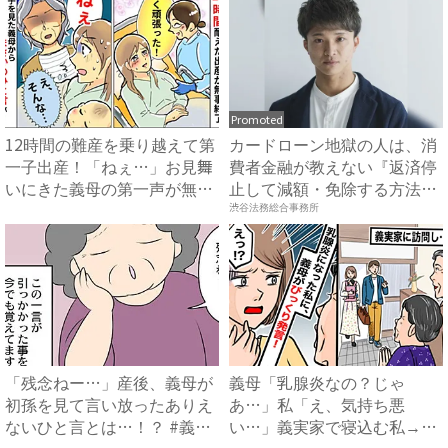
Promoted
12時間の難産を乗り越えて第
カードローン地獄の人は、消
一子出産！「ねぇ…」お見舞
費者金融が教えない『返済停
いにきた義母の第一声が無
止して減額・免除する方法』
神...
で...
渋谷法務総合事務所
「残念ねー…」産後、義母が
義母「乳腺炎なの？じゃ
初孫を見て言い放ったありえ
あ…」私「え、気持ち悪
ないひと言とは…！？ #義
い…」義実家で寝込む私→思