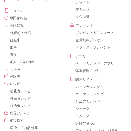
アワード
マガジン
ニュース
タウン誌
専門家相談
基礎知識
プレゼント
妊娠前・妊活
プレゼント＆アンケート
妊娠中
全員無料プレゼント
出産
ファーストプレゼント
育児
アプリ
不妊・不妊治療
ベビーカレンダーアプリ
Ｑ＆Ａ
体重管理アプリ
体験談
関連サイト
レシピ
ムーンカレンダー
離乳食レシピ
ウーマンカレンダー
妊娠食レシピ
シニアカレンダー
妊活食レシピ
シッテク
成長アルバム
ヨムーノ
施設検索
医師監修.com
産後ケア施設検索
産後ケアサロン ひより青山