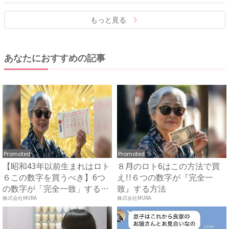
もっと見る
あなたにおすすめの記事
Promoted
Promoted
【昭和43年以前生まれはロト
８月のロト6はこの方法で買
６この数字を買うべき】6つ
え!!６つの数字が『完全一
の数字が「完全一致」する
致』する方法
方...
株式会社MURA
株式会社MURA