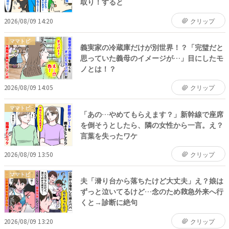
取り！すると
2026/08/09 14:20
クリップ
ママトピ
義実家の冷蔵庫だけが別世界！？「完璧だと
思っていた義母のイメージが…」目にしたモ
ノとは！？
2026/08/09 14:05
クリップ
ママトピ
「あの…やめてもらえます？」新幹線で座席
を倒そうとしたら、隣の女性から一言。え？
言葉を失ったワケ
2026/08/09 13:50
クリップ
ママトピ
夫「滑り台から落ちたけど大丈夫」え？娘は
ずっと泣いてるけど…念のため救急外来へ行
くと→診断に絶句
2026/08/09 13:20
クリップ