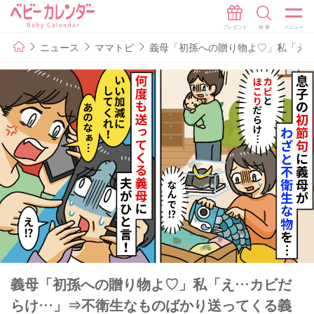
ニュース
ママトピ
義母「初孫への贈り物よ♡」私「え
義母「初孫への贈り物よ♡」私「え…カビだ
らけ…」⇒不衛生なものばかり送ってくる義