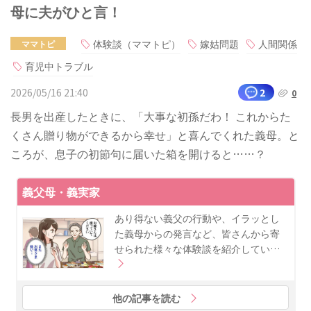
母に夫がひと言！
体験談（ママトピ）
嫁姑問題
人間関係
ママトピ
育児中トラブル
2026/05/16 21:40
2
0
長男を出産したときに、「大事な初孫だわ！ これからた
くさん贈り物ができるから幸せ」と喜んでくれた義母。と
ころが、息子の初節句に届いた箱を開けると……？
義父母・義実家
あり得ない義父の行動や、イラッとし
た義母からの発言など、皆さんから寄
せられた様々な体験談を紹介してい…
他の記事を読む