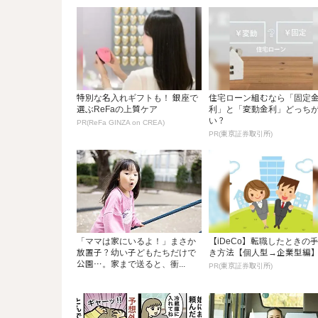
特別な名入れギフトも！ 銀座で
住宅ローン組むなら「固定
選ぶReFaの上質ケア
利」と「変動金利」どっち
い？
PR(ReFa GINZA on CREA)
PR(東京証券取引所)
「ママは家にいるよ！」まさか
【iDeCo】転職したときの
放置子？幼い子どもたちだけで
き方法【個人型→企業型編
公園…。家まで送ると、衝...
PR(東京証券取引所)