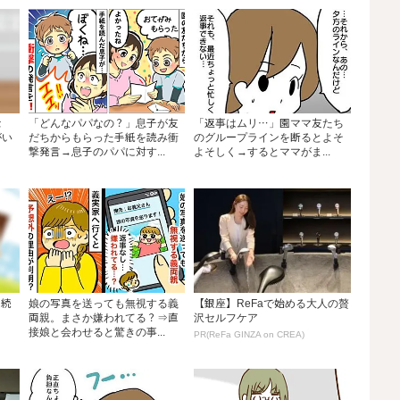
金
「どんなパパなの？」息子が友
「返事はムリ…」園ママ友たち
がい
だちからもらった手紙を読み衝
のグループラインを断るとよそ
撃発言→息子のパパに対す...
よそしく→するとママがま...
手続
娘の写真を送っても無視する義
【銀座】ReFaで始める大人の贅
】
両親。まさか嫌われてる？⇒直
沢セルフケア
接娘と会わせると驚きの事...
PR(ReFa GINZA on CREA)