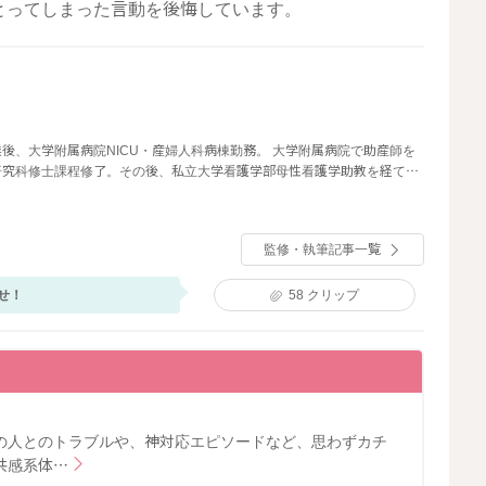
とってしまった言動を後悔しています。
後、大学附属病院NICU・産婦人科病棟勤務。 大学附属病院で助産師を
研究科修士課程修了。その後、私立大学看護学部母性看護学助教を経て、
執筆・監修に携わる。
監修・執筆記事一覧
せ！
58
クリップ
の人とのトラブルや、神対応エピソードなど、思わずカチ
共感系体…