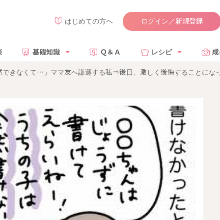
ログイン／新規登録
はじめての方へ
談
基礎知識
Ｑ＆Ａ
レシピ
成
然できなくて…」ママ友へ謙遜する私⇒後日、激しく後悔することにな