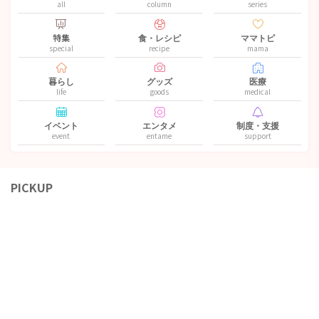
all
column
series
特集
食・レシピ
ママトピ
special
recipe
mama
暮らし
グッズ
医療
life
goods
medical
イベント
エンタメ
制度・支援
event
entame
support
PICKUP