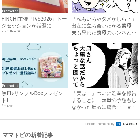
Promoted
FINCHI主催「IVS2026」トー
「私もいちゃダメかしら？」
クセッションが話題に！
出産に立ち会いたがる義母。
夫も呆れた義母のホンネと
FINCHI on GOETHE
は…...
Promoted
無料♪サンプルBoxプレゼン
「実は…」ついに妊娠を報告
ト!
することに→義母の予想もし
なかった反応に驚愕…！ #
Amazon
早...
Recommended by
ママトピの新着記事