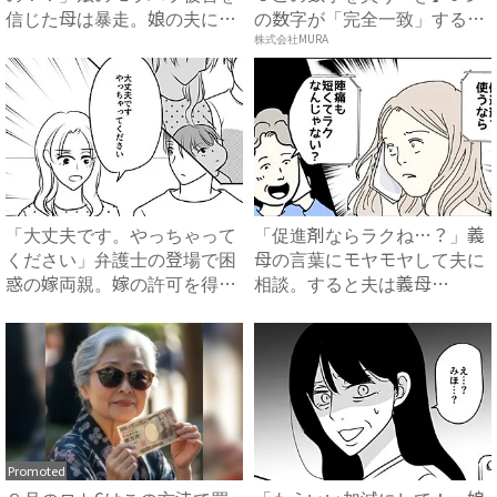
信じた母は暴走。娘の夫に電
の数字が「完全一致」する
話を...
方...
株式会社MURA
「大丈夫です。やっちゃって
「促進剤ならラクね…？」義
ください」弁護士の登場で困
母の言葉にモヤモヤして夫に
惑の嫁両親。嫁の許可を得た
相談。すると夫は義母
母...
に…！？...
Promoted