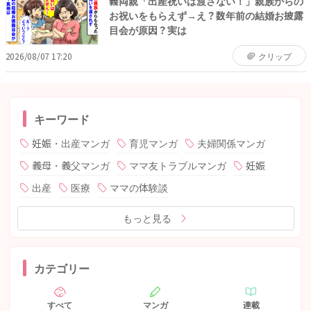
義両親「出産祝いは渡さない！」親族からの
お祝いをもらえず→え？数年前の結婚お披露
目会が原因？実は
2026/08/07 17:20
クリップ
キーワード
妊娠・出産マンガ
育児マンガ
夫婦関係マンガ
義母・義父マンガ
ママ友トラブルマンガ
妊娠
出産
医療
ママの体験談
もっと見る
カテゴリー
すべて
マンガ
連載