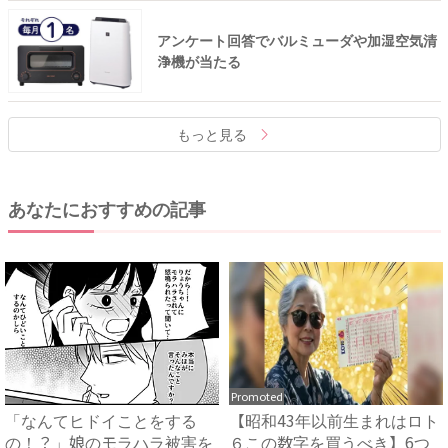
アンケート回答でバルミューダや加湿空気清
浄機が当たる
もっと見る
あなたにおすすめの記事
Promoted
「なんてヒドイことをする
【昭和43年以前生まれはロト
の！？」娘のモラハラ被害を
６この数字を買うべき】6つ