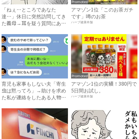
Promoted
「ねぇ…ところであなた
アマゾン1位「このお茶ガチ
達…」休日に突然訪問してき
です」噂のお茶
た義母→耳を疑う質問にあ
ハーブ健康本舗
然…！ ...
Promoted
育児も家事もしない夫「寄生
アマゾン1位の実績！380円で
虫は黙ってろ」→助けを求め
5日間お試し。
た私が連絡をしたある人物と
ハーブ健康本舗
は...