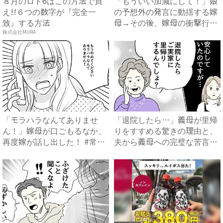
８月のロト6はこの方法で買
「もういい加減にして！」娘
え!!６つの数字が『完全一
の予想外の発言に動揺する嫁
致』する方法
母→その後、嫁母の衝撃行動
で...
株式会社MURA
「モラハラなんてありませ
「退院したら…」義母が里帰
ん！」嫁母が口ごもるなか、
りをすすめる驚きの理由と、
再度嫁が話し出した！ #常識
夫から義母への完璧な苦言
知...
#...