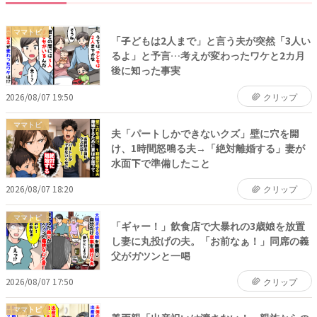
ママトピ
「子どもは2人まで」と言う夫が突然「3人い
るよ」と予言…考えが変わったワケと2カ月
後に知った事実
2026/08/07 19:50
クリップ
ママトピ
夫「パートしかできないクズ」壁に穴を開
け、1時間怒鳴る夫→「絶対離婚する」妻が
水面下で準備したこと
2026/08/07 18:20
クリップ
ママトピ
「ギャー！」飲食店で大暴れの3歳娘を放置
し妻に丸投げの夫。「お前なぁ！」同席の義
父がガツンと一喝
2026/08/07 17:50
クリップ
ママトピ