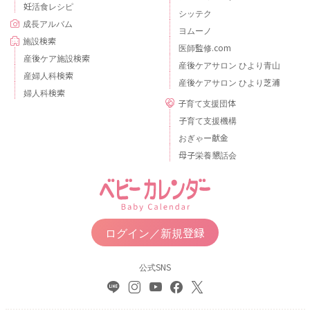
妊活食レシピ
シッテク
成長アルバム
ヨムーノ
施設検索
医師監修.com
産後ケア施設検索
産後ケアサロン ひより青山
産婦人科検索
産後ケアサロン ひより芝浦
婦人科検索
子育て支援団体
子育て支援機構
おぎゃー献金
母子栄養懇話会
ログイン／新規登録
公式SNS