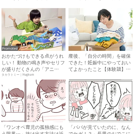
まさ...
恐...
Promoted
おかたづけもできる点がうれ
産後、「自分の時間」を確保
しい！ 動物の鳴き声やセリフ
できた！妊娠中にやっておい
が盛りだくさんの「アニ
てよかったこと【体験談】｜
ア ...
ベ...
タカラトミー｜Hugkum
「ワンオペ育児の孤独感にも
「パパが見ていたのに、なん
う限界…」抜け出す方法は近
でケガ！？」長男のおでこに