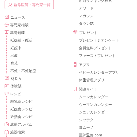
名前ランキング検索
監修医師・専門家一覧
アワード
マガジン
ニュース
タウン誌
専門家相談
基礎知識
プレゼント
妊娠前・妊活
プレゼント＆アンケート
妊娠中
全員無料プレゼント
出産
ファーストプレゼント
育児
アプリ
不妊・不妊治療
ベビーカレンダーアプリ
Ｑ＆Ａ
体重管理アプリ
体験談
関連サイト
レシピ
ムーンカレンダー
離乳食レシピ
ウーマンカレンダー
妊娠食レシピ
シニアカレンダー
妊活食レシピ
シッテク
成長アルバム
ヨムーノ
施設検索
医師監修.com