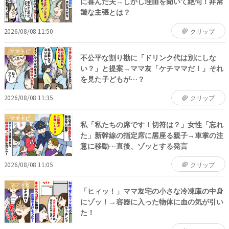
に喜んだ夫→しかし理由を聞いて絶句！非常
識な主張とは？
2026/08/08 11:50
クリップ
ママトピ
不公平な割り勘に「ドリンク代は別にしな
い？」と提案→ママ友「ケチママだ！」それ
を見た子どもが…？
2026/08/08 11:35
クリップ
ママトピ
私「私たちの席です！切符は？」女性「忘れ
た」新幹線の指定席に居座る親子→車掌の注
意に移動…直後、ゾッとする発言
2026/08/08 11:05
クリップ
ママトピ
「ヒィッ！」ママ友宅の小さな冷凍庫の中身
にゾッ！→容器に入った物体に血の気が引い
た！