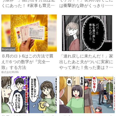
くにあった！ #家事も育児
は衝撃的な跡がくっきり…！
も...
家...
Promoted
８月のロト6はこの方法で買
「連れ戻しに来たんだ！」家
え!!６つの数字が『完全一
出したあと夫がついに実家に
致』する方法
やって来た！焦った妻は？
#...
株式会社MURA