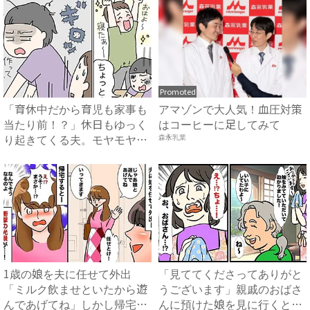
Promoted
「育休中だから育児も家事も
アマゾンで大人気！血圧対策
当たり前！？」休日もゆっく
はコーヒーに足してみて
り起きてくる夫。モヤモヤが
森永乳業
た...
1歳の娘を夫に任せて外出
「見ててくださってありがと
「ミルク飲ませといたから遊
うございます」親戚のおばさ
んであげてね」しかし帰宅後
んに預けた娘を見に行くと、