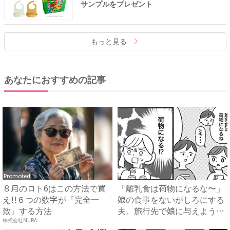
サンプルをプレゼント
もっと見る
あなたにおすすめの記事
Promoted
８月のロト6はこの方法で買
「離乳食は荷物になるな〜」
え!!６つの数字が『完全一
娘の食事をないがしろにする
致』する方法
夫。旅行先で娘に与えようと
し...
株式会社MURA