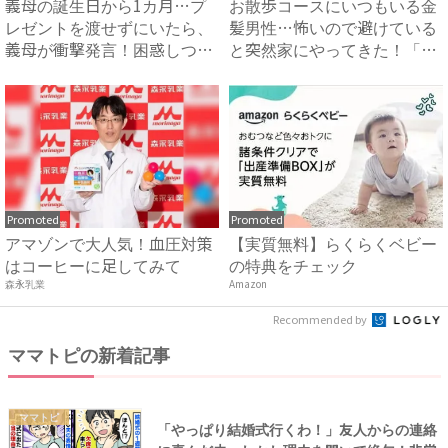
義母の誕生日から1カ月…プ
お散歩コースにいつもいる金
レゼントを渡せずにいたら、
髪男性…怖いので避けている
義母が衝撃発言！困惑しつつ
と突然家にやってきた！「私
夫...
に...
Promoted
Promoted
アマゾンで大人気！血圧対策
【実質無料】らくらくベビー
はコーヒーに足してみて
の特典をチェック
森永乳業
Amazon
Recommended by
ママトピの新着記事
ママトピ
「やっぱり結婚式行くわ！」友人からの連絡