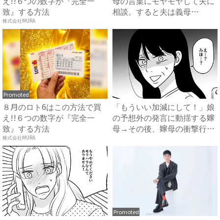
え!!６つの数字が『完全一
母の言葉にモヤモヤして夫に
致』する方法
相談。すると夫は義母
に…！？...
株式会社MURA
Promoted
８月のロト6はこの方法で買
「もういい加減にして！」娘
え!!６つの数字が『完全一
の予想外の発言に動揺する嫁
致』する方法
母→その後、嫁母の衝撃行動
で...
株式会社MURA
Promoted