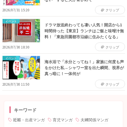
2026/07/31 15:20
クリップ
イベント
ドラマ放送終わっても凄い人気！開店から1
時間待った【東京】ランチはご飯と味噌汁無
料！「東急田園都市沿線に住みたくなる」
2026/07/30 18:30
クリップ
イベント
海水浴で「水分とってね！」家族に何度も声
をかけた私→シャワー室を出た瞬間、視界が
真っ暗に！一体何が
2026/07/30 11:50
クリップ
キーワード
妊娠・出産マンガ
育児マンガ
夫婦関係マンガ