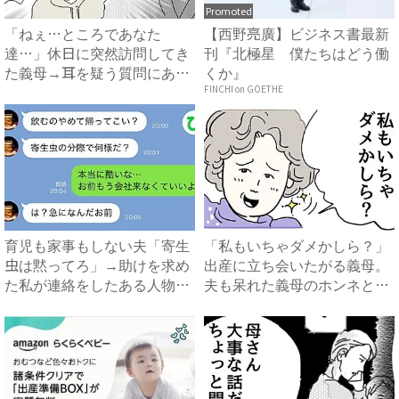
Promoted
「ねぇ…ところであなた
【西野亮廣】ビジネス書最新
達…」休日に突然訪問してき
刊『北極星 僕たちはどう働
た義母→耳を疑う質問にあ
くか』
然…！ ...
FINCHI on GOETHE
育児も家事もしない夫「寄生
「私もいちゃダメかしら？」
虫は黙ってろ」→助けを求め
出産に立ち会いたがる義母。
た私が連絡をしたある人物と
夫も呆れた義母のホンネと
は...
は…...