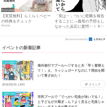
Promoted
【実質無料】らくらくベビー
「実は…」ついに妊娠を報告
の特典をチェック
することに→義母の予想もし
なかった反応に驚愕…！ #
Amazon
早...
Recommended by
イベントの新着記事
イベント
海外旅行でプールへ♡すると夫「早く着替え
て！」え、ラッシュガードなのに？理由を聞
いて青ざめた！
2026/08/01 14:05
クリップ
イベント
市民プールで「でっかい毛虫が泳いでる！」
と子どもが大騒ぎ→ん？よく見ると毛虫じゃ
ない…すると夫が青ざめて