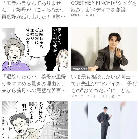
「モラハラなんてありませ
GOETHEとFINCHIがタッグを
ん！」嫁母が口ごもるなか、
組み、新メディアを創設
再度嫁が話し出した！ #常識
FINCHI on GOETHE
知...
Promoted
「退院したら…」義母が里帰
いま最も相談したい保育士・
りをすすめる驚きの理由と、
てぃ先生がアドバイス！ 子ど
夫から義母への完璧な苦言
もの“おてつだい”に、どん...
#...
アタック・キュキュット｜Hugkum