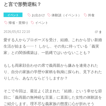
と言で形勢逆転？
お出かけ
体験談（イベント）
外食
イベント
帰省・里帰り
イベント
2026/05/02 22:10
0
愛する人からプロポーズを受け、結婚。これから甘い新婚
生活が始まる……！ しかし、その先に待っている「義実
家」との関係構築は、一筋縄ではいかないことも？
もしも両家顔合わせの席で義両親から嫌みを連発された
り、自分の家族の学歴や家柄を執拗に探られ、見下された
りしたら、あなたならどうしますか？
そこで今回は、最近よく読まれた「結婚」という幸せな節
目に「義両親の無神経な言葉」に直面した女性の体験談を
ご紹介します。理不尽な義家族の態度に心が折れそう