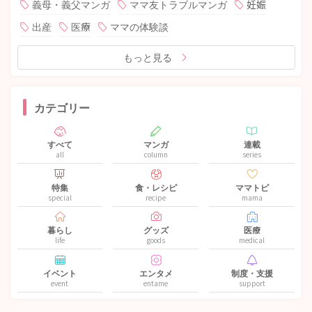
義母・義父マンガ
ママ友トラブルマンガ
妊娠
出産
医療
ママの体験談
もっと見る
カテゴリー
すべて
マンガ
連載
all
column
series
特集
食・レシピ
ママトピ
special
recipe
mama
暮らし
グッズ
医療
life
goods
medical
イベント
エンタメ
制度・支援
event
entame
support