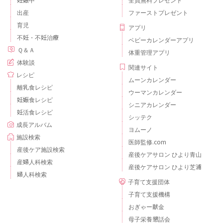
出産
ファーストプレゼント
育児
アプリ
不妊・不妊治療
ベビーカレンダーアプリ
Ｑ＆Ａ
体重管理アプリ
体験談
関連サイト
レシピ
ムーンカレンダー
離乳食レシピ
ウーマンカレンダー
妊娠食レシピ
シニアカレンダー
妊活食レシピ
シッテク
成長アルバム
ヨムーノ
施設検索
医師監修.com
産後ケア施設検索
産後ケアサロン ひより青山
産婦人科検索
産後ケアサロン ひより芝浦
婦人科検索
子育て支援団体
子育て支援機構
おぎゃー献金
母子栄養懇話会