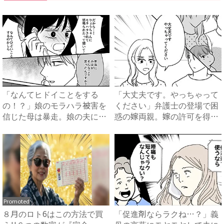
「なんてヒドイことをする
「大丈夫です。やっちゃって
の！？」娘のモラハラ被害を
ください」弁護士の登場で困
信じた母は暴走。娘の夫に電
惑の嫁両親。嫁の許可を得た
話を...
母...
Promoted
８月のロト6はこの方法で買
「促進剤ならラクね…？」義