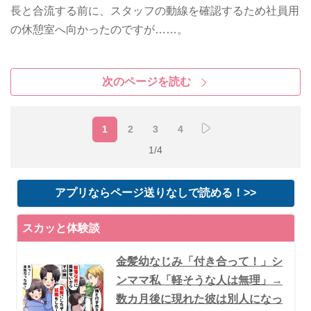
長と合流する前に、スタッフの動線を確認するため社員用
の休憩室へ向かったのですが……。
次のページを読む
1
2
3
4
1/4
アプリならページ送りなしで読める！>>
スカッと体験談
金髪幼なじみ「付き合って！」シ
ンママ私「軽そうな人は無理」→
数カ月後に現れた彼は別人になっ