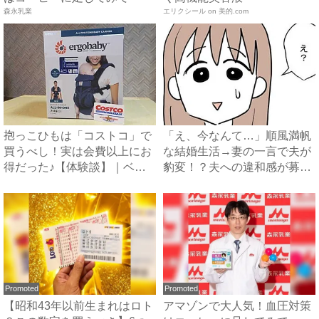
森永乳業
エリクシール on 美的.com
抱っこひもは「コストコ」で
「え、今なんて…」順風満帆
買うべし！実は会費以上にお
な結婚生活→妻の一言で夫が
得だった♪【体験談】｜ベビ
豹変！？夫への違和感が募り
ー...
出...
Promoted
Promoted
【昭和43年以前生まれはロト
アマゾンで大人気！血圧対策