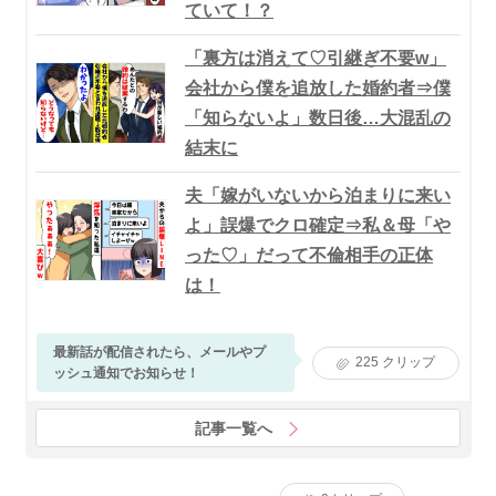
ていて！？
「裏方は消えて♡引継ぎ不要w」
会社から僕を追放した婚約者⇒僕
「知らないよ」数日後…大混乱の
結末に
夫「嫁がいないから泊まりに来い
よ」誤爆でクロ確定⇒私＆母「や
った♡」だって不倫相手の正体
は！
最新話が配信されたら、メールやプ
225
クリップ
ッシュ通知でお知らせ！
記事一覧へ