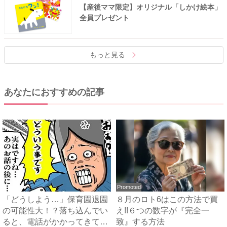
【産後ママ限定】オリジナル「しかけ絵本」
全員プレゼント
もっと見る
あなたにおすすめの記事
Promoted
「どうしよう…」保育園退園
８月のロト6はこの方法で買
の可能性大！？落ち込んでい
え!!６つの数字が『完全一
ると、電話がかかってきて…
致』する方法