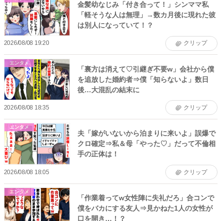
金髪幼なじみ「付き合って！」シンママ私
「軽そうな人は無理」→数カ月後に現れた彼
は別人になっていて！？
2026/08/08 19:20
クリップ
エンタメ
「裏方は消えて♡引継ぎ不要w」会社から僕
を追放した婚約者⇒僕「知らないよ」数日
後…大混乱の結末に
2026/08/08 18:35
クリップ
エンタメ
夫「嫁がいないから泊まりに来いよ」誤爆で
クロ確定⇒私＆母「やった♡」だって不倫相
手の正体は！
2026/08/08 18:05
クリップ
エンタメ
「作業着ってw女性陣に失礼だろ」合コンで
僕をバカにする友人⇒見かねた1人の女性が
口を開き…！？