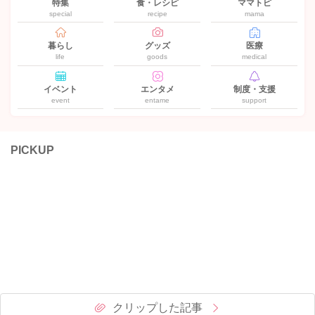
特集
食・レシピ
ママトピ
special
recipe
mama
暮らし
グッズ
医療
life
goods
medical
イベント
エンタメ
制度・支援
event
entame
support
PICKUP
クリップした記事