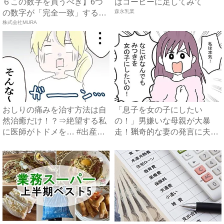
６この数字を買うべき】6つ
はコーヒーに足してみて
の数字が「完全一致」する
森永乳業
方...
株式会社MURA
おしりの痛みを治す方法は自
「息子を女の子にしたい
然治癒だけ！？⇒絶望する私
の！」男嫌いな母親が大暴
に医師がトドメを… #出産
走！猟奇的な妻の発言に夫
で...
は？ #娘...