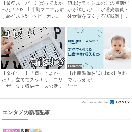
【業務スーパー】買ってよか
値上げラッシュのこの時期だ
った！2021上半期マニアおす
から試したい！水道光熱費・
すめベスト5｜ベビーカレ...
外食費を安くする実践例｜ベ
ビ...
Promoted
【ダイソー】「買ってよかっ
【出産準備お試しbox】無料
た！」立ててスッキリ！フリ
でもらえる!
ーザー立て収納ケースの活用
Amazon
ア...
Recommended by
エンタメの新着記事
エンタメ