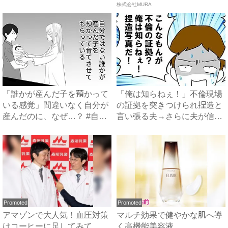
...
株式会社MURA
「誰かが産んだ子を預かって
「俺は知らねぇ！」不倫現場
いる感覚」間違いなく自分が
の証拠を突きつけられ捏造と
産んだのに、なぜ…？ #自
言い張る夫→さらに夫が信じ
分...
ら...
Promoted
Promoted
アマゾンで大人気！血圧対策
マルチ効果で健やかな肌へ導
はコーヒーに足してみて
く高機能美容液