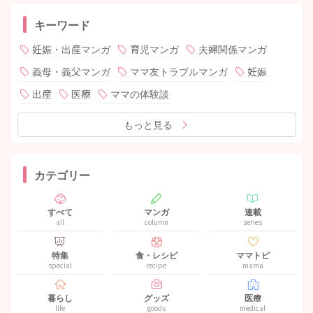
キーワード
妊娠・出産マンガ
育児マンガ
夫婦関係マンガ
義母・義父マンガ
ママ友トラブルマンガ
妊娠
出産
医療
ママの体験談
もっと見る
カテゴリー
すべて
マンガ
連載
all
column
series
特集
食・レシピ
ママトピ
special
recipe
mama
暮らし
グッズ
医療
life
goods
medical