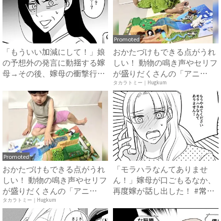
Promoted
「もういい加減にして！」娘
おかたづけもできる点がうれ
の予想外の発言に動揺する嫁
しい！ 動物の鳴き声やセリフ
母→その後、嫁母の衝撃行動
が盛りだくさんの「アニ
で...
ア ...
タカラトミー｜Hugkum
Promoted
おかたづけもできる点がうれ
「モラハラなんてありませ
しい！ 動物の鳴き声やセリフ
ん！」嫁母が口ごもるなか、
が盛りだくさんの「アニ
再度嫁が話し出した！ #常識
ア ...
知...
タカラトミー｜Hugkum