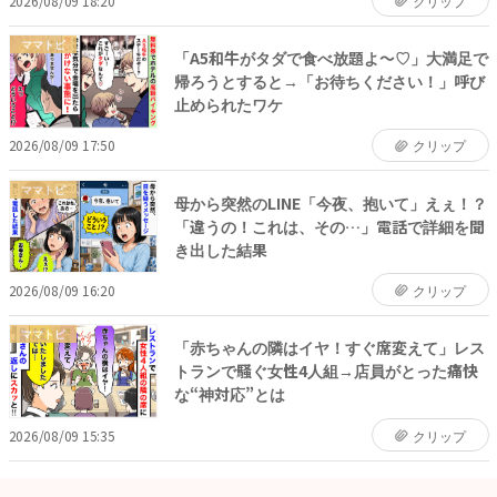
2026/08/09 18:20
クリップ
ママトピ
「A5和牛がタダで食べ放題よ～♡」大満足で
帰ろうとすると→「お待ちください！」呼び
止められたワケ
2026/08/09 17:50
クリップ
ママトピ
母から突然のLINE「今夜、抱いて」えぇ！？
「違うの！これは、その…」電話で詳細を聞
き出した結果
2026/08/09 16:20
クリップ
ママトピ
「赤ちゃんの隣はイヤ！すぐ席変えて」レス
トランで騒ぐ女性4人組→店員がとった痛快
な“神対応”とは
2026/08/09 15:35
クリップ