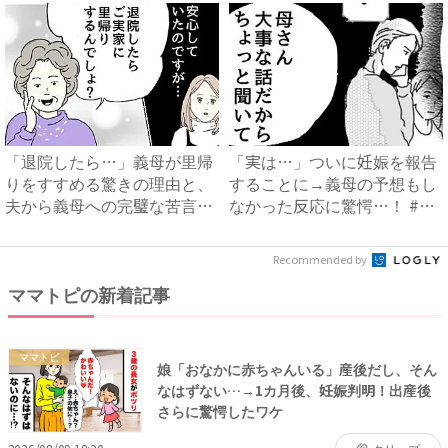
「退院したら…」義母が里帰
「実は…」ついに妊娠を報告
りをすすめる驚きの理由と、
することに→義母の予想もし
夫から義母への完璧な苦言
なかった反応に驚愕…！ #
#...
早...
Recommended by
ママトピの新着記事
ママトピ
娘「おなかに赤ちゃんいる」産後だし、そん
なはずない…→1カ月後、妊娠判明！出産後
さらに驚愕したワケ