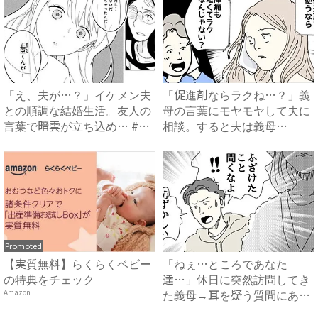
「え、夫が…？」イケメン夫
「促進剤ならラクね…？」義
との順調な結婚生活。友人の
母の言葉にモヤモヤして夫に
言葉で暗雲が立ち込め… #
相談。すると夫は義母
サ...
に…！？...
Promoted
【実質無料】らくらくベビー
「ねぇ…ところであなた
の特典をチェック
達…」休日に突然訪問してき
た義母→耳を疑う質問にあ
Amazon
然…！ ...