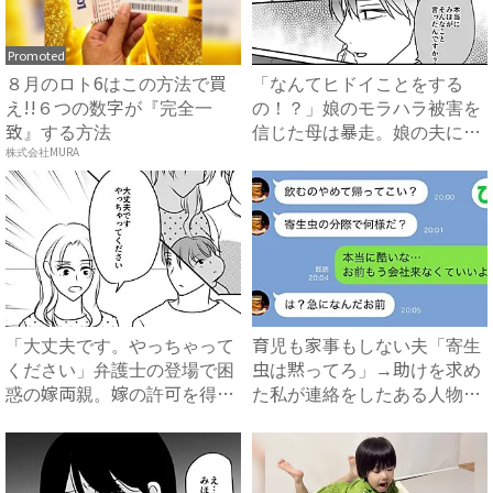
Promoted
８月のロト6はこの方法で買
「なんてヒドイことをする
え!!６つの数字が『完全一
の！？」娘のモラハラ被害を
致』する方法
信じた母は暴走。娘の夫に電
話を...
株式会社MURA
「大丈夫です。やっちゃって
育児も家事もしない夫「寄生
ください」弁護士の登場で困
虫は黙ってろ」→助けを求め
惑の嫁両親。嫁の許可を得た
た私が連絡をしたある人物と
母...
は...