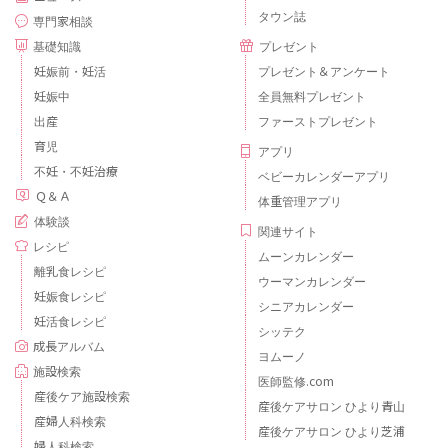
タウン誌
専門家相談
基礎知識
プレゼント
妊娠前・妊活
プレゼント＆アンケート
妊娠中
全員無料プレゼント
出産
ファーストプレゼント
育児
アプリ
不妊・不妊治療
ベビーカレンダーアプリ
Ｑ＆Ａ
体重管理アプリ
体験談
関連サイト
レシピ
ムーンカレンダー
離乳食レシピ
ウーマンカレンダー
妊娠食レシピ
シニアカレンダー
妊活食レシピ
シッテク
成長アルバム
ヨムーノ
施設検索
医師監修.com
産後ケア施設検索
産後ケアサロン ひより青山
産婦人科検索
産後ケアサロン ひより芝浦
婦人科検索