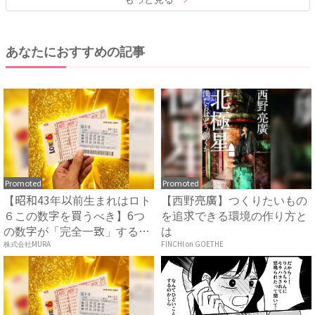
あなたにおすすめの記事
Promoted
Promoted
【昭和43年以前生まれはロト
【西野亮廣】つくりたいもの
６この数字を買うべき】6つ
を追求できる環境の作り方と
の数字が「完全一致」する
は
方...
株式会社MURA
FINCHI on GOETHE