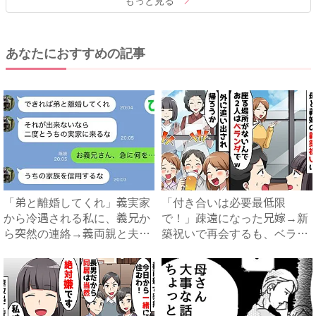
もっと見る
あなたにおすすめの記事
「弟と離婚してくれ」義実家
「付き合いは必要最低限
から冷遇される私に、義兄か
で！」疎遠になった兄嫁→新
ら突然の連絡→義両親と夫が
築祝いで再会するも、ベラン
企...
ダに締...