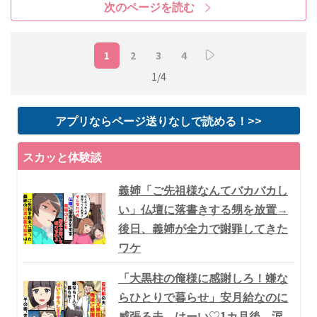
次のページを読む
1
2
3
4
1/4
アプリならページ送りなしで読める！>>
スカッと体験談
義姉「ご先祖様なんてバカバカし
い」仏壇に落書きする甥を放置→
後日、義姉が全力で謝罪してきた
ワケ
「大黒柱の俺様に感謝しろ！嫌な
らひとりで暮らせ」安月給なのに
威張る夫→はーい♡1カ月後、涙