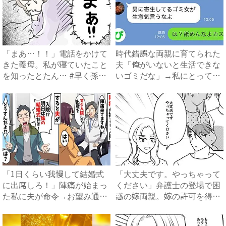
「まあ…！！」電話をかけて
時代錯誤な両親に育てられた
きた義母。私が寝ていたこと
夫「俺がいないと生活できな
を知ったとたん… #早く孫
いゴミだな」→私にとっての
が...
ゴ...
「1日くらい我慢して結婚式
「大丈夫です。やっちゃって
に出席しろ！」陣痛が始まっ
ください」弁護士の登場で困
た私に夫が命令→お望み通り
惑の嫁両親。嫁の許可を得た
出...
母...