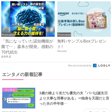
Promoted
Promoted
「気になっていた認知機能が
無料♪サンプルBoxプレゼン
菌で…」森永が開発。感動の
ト!
70代続出
Amazon
森永乳業
Recommended by
エンタメの新着記事
エンタメ
3歳の娘より友だち優先の夫「パパは誕生日
より大事な用事がある」⇒独身を天国だと言
った夫の半年後…