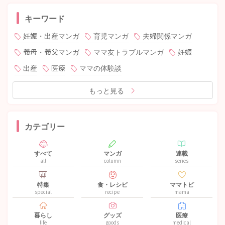
キーワード
妊娠・出産マンガ
育児マンガ
夫婦関係マンガ
義母・義父マンガ
ママ友トラブルマンガ
妊娠
出産
医療
ママの体験談
もっと見る
カテゴリー
すべて
マンガ
連載
all
column
series
特集
食・レシピ
ママトピ
special
recipe
mama
暮らし
グッズ
医療
life
goods
medical