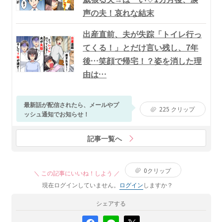
声の夫！哀れな結末
出産直前、夫が失踪「トイレ行っ
てくる！」とだけ言い残し、7年
後…笑顔で帰宅！？姿を消した理
由は…
最新話が配信されたら、メールやプ
225
クリップ
ッシュ通知でお知らせ！
記事一覧へ
0
クリップ
＼ この記事にいいね！しよう ／
現在ログインしていません。
ログイン
しますか？
シェアする