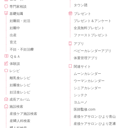
タウン誌
専門家相談
基礎知識
プレゼント
妊娠前・妊活
プレゼント＆アンケート
妊娠中
全員無料プレゼント
出産
ファーストプレゼント
育児
アプリ
不妊・不妊治療
ベビーカレンダーアプリ
Ｑ＆Ａ
体重管理アプリ
体験談
関連サイト
レシピ
ムーンカレンダー
離乳食レシピ
ウーマンカレンダー
妊娠食レシピ
シニアカレンダー
妊活食レシピ
シッテク
成長アルバム
ヨムーノ
施設検索
医師監修.com
産後ケア施設検索
産後ケアサロン ひより青山
産婦人科検索
産後ケアサロン ひより芝浦
婦人科検索