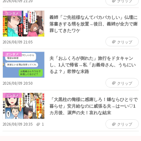
2026/08/09 21:20
クリップ
エンタメ
義姉「ご先祖様なんてバカバカしい」仏壇に
落書きする甥を放置→後日、義姉が全力で謝
罪してきたワケ
2026/08/09 21:05
クリップ
エンタメ
夫「おふくろが倒れた」旅行をドタキャン
し、1人で帰省→私「お義母さん、うちにい
るよ？」悲惨な末路
2026/08/09 20:50
クリップ
エンタメ
「大黒柱の俺様に感謝しろ！嫌ならひとりで
暮らせ」安月給なのに威張る夫→はーい♡1
カ月後、涙声の夫！哀れな結末
2026/08/09 20:35
1
クリップ