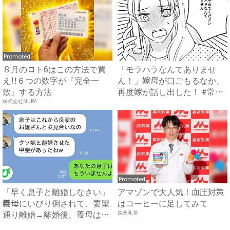
Promoted
８月のロト6はこの方法で買
「モラハラなんてありませ
え!!６つの数字が『完全一
ん！」嫁母が口ごもるなか、
致』する方法
再度嫁が話し出した！ #常識
知...
株式会社MURA
Promoted
「早く息子と離婚しなさい」
アマゾンで大人気！血圧対策
義母にいびり倒されて、要望
はコーヒーに足してみて
通り離婚→離婚後、義母は絶
森永乳業
句...