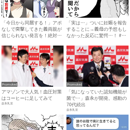
「今日から同居する！」アポ
「実は…」ついに妊娠を報告
なしで突撃してきた義両親が
することに→義母の予想もし
信じられない発言を！絶対嫌
なかった反応に驚愕…！ #
だ...
早...
Promoted
Promoted
アマゾンで大人気！血圧対策
「気になっていた認知機能が
はコーヒーに足してみて
菌で…」森永が開発。感動の
70代続出
森永乳業
森永乳業