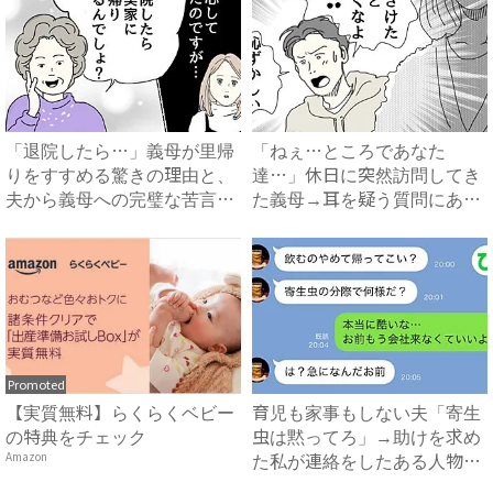
「退院したら…」義母が里帰
「ねぇ…ところであなた
りをすすめる驚きの理由と、
達…」休日に突然訪問してき
夫から義母への完璧な苦言
た義母→耳を疑う質問にあ
#...
然…！ ...
Promoted
【実質無料】らくらくベビー
育児も家事もしない夫「寄生
の特典をチェック
虫は黙ってろ」→助けを求め
た私が連絡をしたある人物と
Amazon
は...