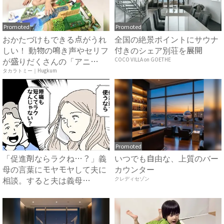
Promoted
Promoted
おかたづけもできる点がうれ
全国の絶景ポイントにサウナ
しい！ 動物の鳴き声やセリフ
付きのシェア別荘を展開
が盛りだくさんの「アニ
COCO VILLA on GOETHE
ア ...
タカラトミー｜Hugkum
Promoted
「促進剤ならラクね…？」義
いつでも自由な、上質のバー
母の言葉にモヤモヤして夫に
カウンター
相談。すると夫は義母
クレディセゾン
に…！？...