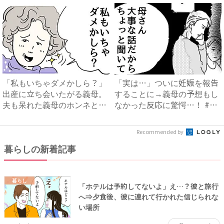
「私もいちゃダメかしら？」
「実は…」ついに妊娠を報告
出産に立ち会いたがる義母。
することに→義母の予想もし
夫も呆れた義母のホンネと
なかった反応に驚愕…！ #
は…...
早...
Recommended by
暮らしの新着記事
暮らし
「ホテルは予約してないよ」え…？彼と旅行
へ⇒夕食後、彼に連れて行かれた信じられな
い場所