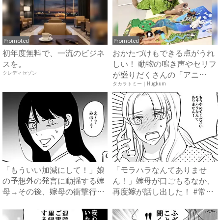
Promoted
Promoted
初年度無料で、一流のビジネ
おかたづけもできる点がうれ
スを。
しい！ 動物の鳴き声やセリフ
が盛りだくさんの「アニ
クレディセゾン
ア ...
タカラトミー｜Hugkum
「もういい加減にして！」娘
「モラハラなんてありませ
の予想外の発言に動揺する嫁
ん！」嫁母が口ごもるなか、
母→その後、嫁母の衝撃行動
再度嫁が話し出した！ #常識
で...
知...