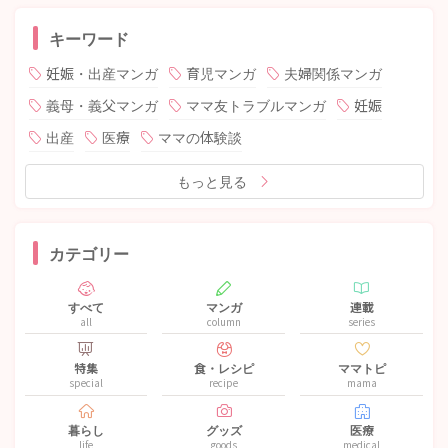
キーワード
妊娠・出産マンガ
育児マンガ
夫婦関係マンガ
義母・義父マンガ
ママ友トラブルマンガ
妊娠
出産
医療
ママの体験談
もっと見る
カテゴリー
すべて
マンガ
連載
all
column
series
特集
食・レシピ
ママトピ
special
recipe
mama
暮らし
グッズ
医療
life
goods
medical