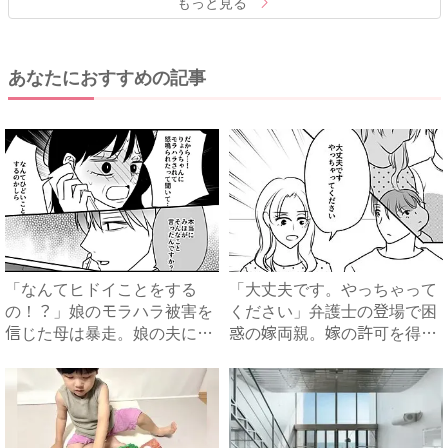
もっと見る
あなたにおすすめの記事
「なんてヒドイことをする
「大丈夫です。やっちゃって
の！？」娘のモラハラ被害を
ください」弁護士の登場で困
信じた母は暴走。娘の夫に電
惑の嫁両親。嫁の許可を得た
話を...
母...