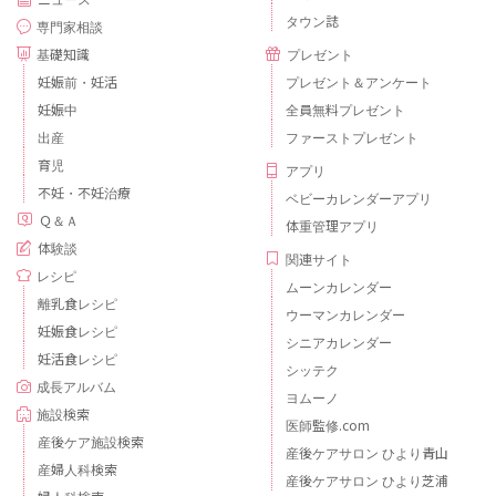
タウン誌
専門家相談
基礎知識
プレゼント
妊娠前・妊活
プレゼント＆アンケート
妊娠中
全員無料プレゼント
出産
ファーストプレゼント
育児
アプリ
不妊・不妊治療
ベビーカレンダーアプリ
Ｑ＆Ａ
体重管理アプリ
体験談
関連サイト
レシピ
ムーンカレンダー
離乳食レシピ
ウーマンカレンダー
妊娠食レシピ
シニアカレンダー
妊活食レシピ
シッテク
成長アルバム
ヨムーノ
施設検索
医師監修.com
産後ケア施設検索
産後ケアサロン ひより青山
産婦人科検索
産後ケアサロン ひより芝浦