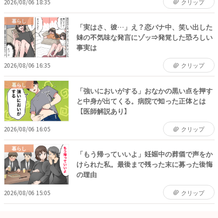
2026/08/06 18:35
クリップ
暮らし
「実はさ、彼…」え？恋バナ中、笑い出した
妹の不気味な発言にゾッ⇒発覚した恐ろしい
事実は
2026/08/06 16:35
クリップ
暮らし
「強いにおいがする」おなかの黒い点を押す
と中身が出てくる。病院で知った正体とは
【医師解説あり】
2026/08/06 16:05
クリップ
暮らし
「もう帰っていいよ」妊娠中の葬儀で声をか
けられた私。最後まで残った末に募った後悔
の理由
2026/08/06 15:05
クリップ