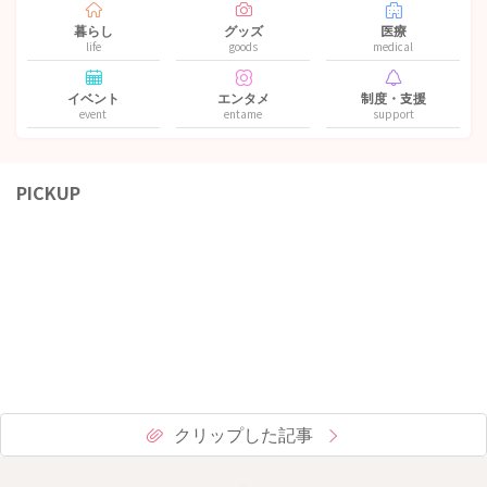
暮らし
グッズ
医療
life
goods
medical
イベント
エンタメ
制度・支援
event
entame
support
PICKUP
クリップした記事