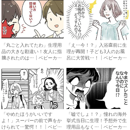
「丸ごと入れてたわ」生理用
「え…今！？」入浴直前に生
品の大きな勘違い！友人に指
理が再開！子ども3人のお風
摘されたのは…｜ベビーカレ
呂に大苦戦…！｜ベビーカレ
ン...
ン...
「やめたほうがいいです
「嘘でしょ！？」憧れの海外
よ！」スーパーの前で声をか
挙式当日に生理！予想外で生
けられて…驚愕！！｜ベビー
理用品もなく…｜ベビーカレ