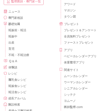
監修医師・専門家一覧
アワード
マガジン
ニュース
タウン誌
専門家相談
基礎知識
プレゼント
妊娠前・妊活
プレゼント＆アンケート
妊娠中
全員無料プレゼント
出産
ファーストプレゼント
育児
アプリ
不妊・不妊治療
ベビーカレンダーアプリ
Ｑ＆Ａ
体重管理アプリ
体験談
関連サイト
レシピ
ムーンカレンダー
離乳食レシピ
ウーマンカレンダー
妊娠食レシピ
シニアカレンダー
妊活食レシピ
シッテク
成長アルバム
ヨムーノ
施設検索
医師監修.com
産後ケア施設検索