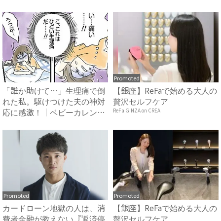
カレン...
ン...
Promoted
「誰か助けて…」生理痛で倒
【銀座】ReFaで始める大人の
れた私。駆けつけた夫の神対
贅沢セルフケア
応に感激！｜ベビーカレンダ
ReFa GINZA on CREA
ー
Promoted
Promoted
カードローン地獄の人は、消
【銀座】ReFaで始める大人の
費者金融が教えない『返済停
贅沢セルフケア