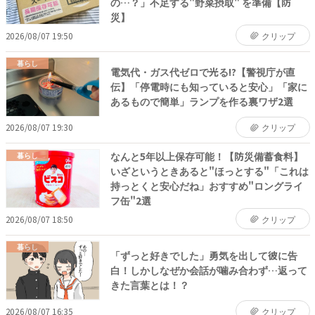
の…？」不足する"野菜摂取" を準備【防
災】
2026/08/07 19:50
クリップ
暮らし
電気代・ガス代ゼロで光る!?【警視庁が直
伝】「停電時にも知っていると安心」「家に
あるもので簡単」ランプを作る裏ワザ2選
2026/08/07 19:30
クリップ
なんと5年以上保存可能！【防災備蓄食料】
暮らし
いざというときあると"ほっとする"「これは
持っとくと安心だね」おすすめ"ロングライ
フ缶"2選
2026/08/07 18:50
クリップ
暮らし
「ずっと好きでした」勇気を出して彼に告
白！しかしなぜか会話が噛み合わず…返って
きた言葉とは！？
2026/08/07 16:35
クリップ