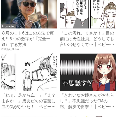
Promoted
８月のロト6はこの方法で買
「この汚れ、まさか！」目の
え!!６つの数字が『完全一
前には男性社員。どうしても
致』する方法
言い出せなくて…｜ベビーカ
レ...
株式会社MURA
「ねぇ、足から血…」「え？
「きれいなお姉さんがおもら
まさか！」男友だちの言葉に
し？」不思議だったCMの
血の気がひいた！｜ベビーカ
謎。解決で衝撃！｜ベビーカ
レ...
レン...