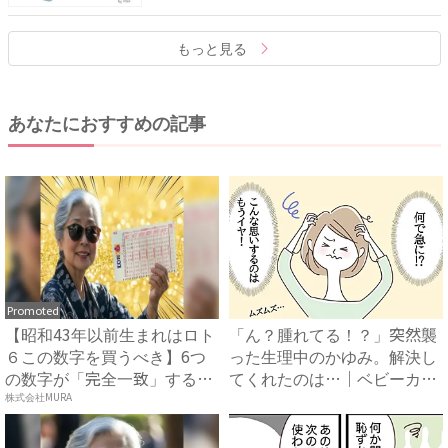
もっと見る
あなたにおすすめの記事
Promoted
【昭和43年以前生まれはロト
「ん？腫れてる！？」突然襲
６この数字を買うべき】6つ
った生理中のかゆみ。解決し
の数字が「完全一致」する
てくれたのは…｜ベビーカレ
方...
ン...
株式会社MURA