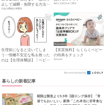
止して減額・免除する方法』
ReFa GINZA on CREA
で...
渋谷法務総合事務所
Promoted
生理前になると泣いてしま
【実質無料】らくらくベビー
う…情緒不安定な私を救った
の特典をチェック
のは【生理体験談】｜ベビー
Amazon
カレ...
Recommended by
暮らしの新着記事
期限は製造より5.5年【超ロング保存】「常
暮らし
温でもおいしい」家族「これ本当に非常食な