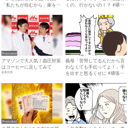
「私たちが住むから」家を乗
くの、行かないの！？ #頑
っ取...
張...
Promoted
アマゾンで大人気！血圧対策
義母「苦労してるんだから言
はコーヒーに足してみて
わなくても手伝ってよ！」手
を出すと怒るくせに #頑張
森永乳業
り...
Promoted