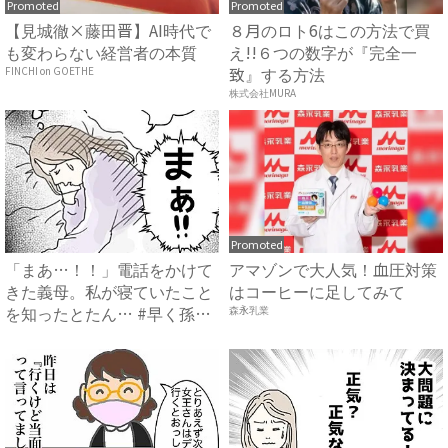
Promoted
Promoted
【見城徹×藤田晋】AI時代で
８月のロト6はこの方法で買
も変わらない経営者の本質
え!!６つの数字が『完全一
致』する方法
FINCHI on GOETHE
株式会社MURA
Promoted
「まあ…！！」電話をかけて
アマゾンで大人気！血圧対策
きた義母。私が寝ていたこと
はコーヒーに足してみて
を知ったとたん… #早く孫
森永乳業
が...