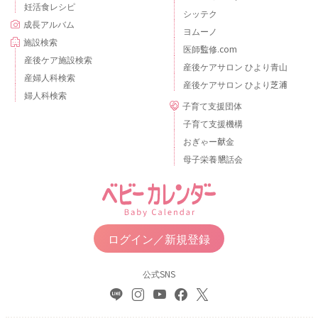
妊活食レシピ
シッテク
成長アルバム
ヨムーノ
施設検索
医師監修.com
産後ケア施設検索
産後ケアサロン ひより青山
産婦人科検索
産後ケアサロン ひより芝浦
婦人科検索
子育て支援団体
子育て支援機構
おぎゃー献金
母子栄養懇話会
ログイン／新規登録
公式SNS