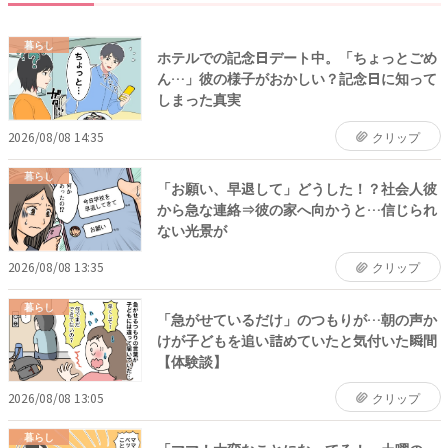
暮らし
ホテルでの記念日デート中。「ちょっとごめ
ん…」彼の様子がおかしい？記念日に知って
しまった真実
2026/08/08 14:35
クリップ
暮らし
「お願い、早退して」どうした！？社会人彼
から急な連絡⇒彼の家へ向かうと…信じられ
ない光景が
2026/08/08 13:35
クリップ
暮らし
「急がせているだけ」のつもりが…朝の声か
けが子どもを追い詰めていたと気付いた瞬間
【体験談】
2026/08/08 13:05
クリップ
暮らし