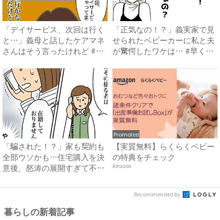
「デイサービス、次回は行く
「正気なの！？」義実家で見
と…」義母と話したケアマネ
せられたベビーカーに私と夫
さんはそう言ったけれど #
が驚愕したワケは… #早く
頑...
孫...
Promoted
「騙された！？」家も契約も
【実質無料】らくらくベビー
全部ウソかも…住宅購入を決
の特典をチェック
意後、怒涛の展開すぎて不安
Amazon
に...
Recommended by
暮らしの新着記事