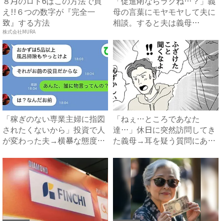
８月のロト6はこの方法で買
「促進剤ならラクね…？」義
え!!６つの数字が『完全一
母の言葉にモヤモヤして夫に
致』する方法
相談。すると夫は義母
に…！？...
株式会社MURA
「稼ぎのない専業主婦に指図
「ねぇ…ところであなた
されたくないから」投資で人
達…」休日に突然訪問してき
が変わった夫→横暴な態度に
た義母→耳を疑う質問にあ
限...
然…！ ...