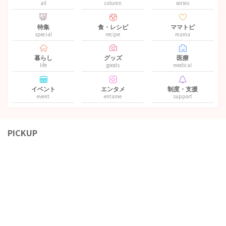
all
column
series
特集
食・レシピ
ママトピ
special
recipe
mama
暮らし
グッズ
医療
life
goods
medical
イベント
エンタメ
制度・支援
event
entame
support
PICKUP