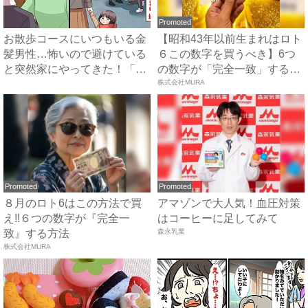
Promoted
お散歩コースにいつもいる金
【昭和43年以前生まれはロト
髪男性…怖いので避けている
６この数字を買うべき】6つ
と突然家にやってきた！「私
の数字が「完全一致」する
に...
方...
株式会社MURA
Promoted
Promoted
８月のロト6はこの方法で買
アマゾンで大人気！血圧対策
え!!６つの数字が『完全一
はコーヒーに足してみて
致』する方法
森永乳業
株式会社MURA