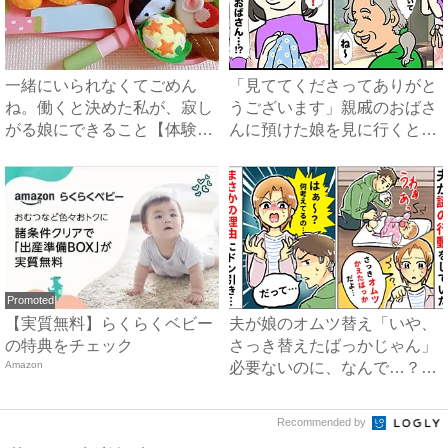
一緒にいられなくてごめん
「見ててくださってありがと
ね。働くと決めた私が、寂し
うございます」親戚のおばさ
がる娘にできること【体験
んに預けた娘を見に行くと、
談】｜...
恐...
Promoted
【実質無料】らくらくベビー
夫が娘のオムツ替え「いや、
の特典をチェック
さっき替えたばっかじゃん」
Amazon
必要ないのに、なんで…？予
想...
Recommended by