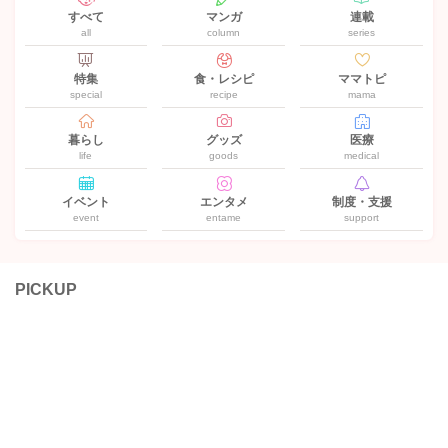
すべて
マンガ
連載
all
column
series
特集
食・レシピ
ママトピ
special
recipe
mama
暮らし
グッズ
医療
life
goods
medical
イベント
エンタメ
制度・支援
event
entame
support
PICKUP