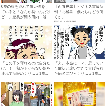
Promoted
0歳の娘を連れて買い物をし
【西野亮廣】ビジネス書最新
ていると「なんか臭いんだけ
刊『北極星 僕たちはどう働
ど…」悪臭が漂う店内…嘘で
くか』
し...
FINCHI on GOETHE
「この子を守れるのは自分だ
「え、本当に…？」思ってい
け…！」熱が下がらない娘を
た症状と違いすぎて告げられ
連れて病院めぐり… # 1歳...
た病名にびっくり… # 1歳...