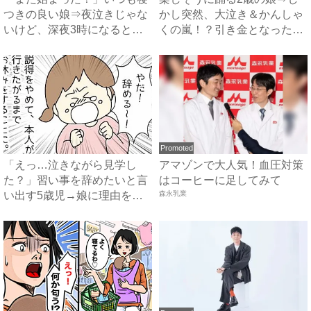
つきの良い娘⇒夜泣きじゃな
かし突然、大泣き＆かんしゃ
いけど、深夜3時になると必
くの嵐！？引き金となった出
ず...
来...
Promoted
「えっ…泣きながら見学し
アマゾンで大人気！血圧対策
た？」習い事を辞めたいと言
はコーヒーに足してみて
い出す5歳児→娘に理由を聞
森永乳業
いて...