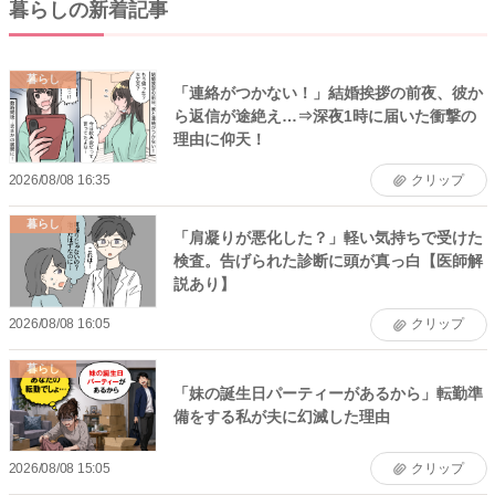
暮らしの新着記事
暮らし
「連絡がつかない！」結婚挨拶の前夜、彼か
ら返信が途絶え…⇒深夜1時に届いた衝撃の
理由に仰天！
2026/08/08 16:35
クリップ
暮らし
「肩凝りが悪化した？」軽い気持ちで受けた
検査。告げられた診断に頭が真っ白【医師解
説あり】
2026/08/08 16:05
クリップ
暮らし
「妹の誕生日パーティーがあるから」転勤準
備をする私が夫に幻滅した理由
2026/08/08 15:05
クリップ