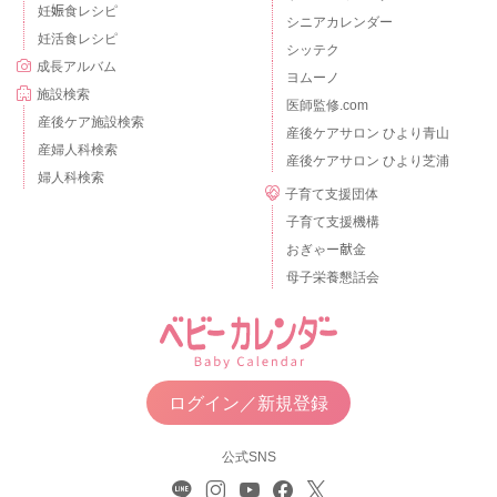
妊娠食レシピ
シニアカレンダー
妊活食レシピ
シッテク
成長アルバム
ヨムーノ
施設検索
医師監修.com
産後ケア施設検索
産後ケアサロン ひより青山
産婦人科検索
産後ケアサロン ひより芝浦
婦人科検索
子育て支援団体
子育て支援機構
おぎゃー献金
母子栄養懇話会
ログイン／新規登録
公式SNS