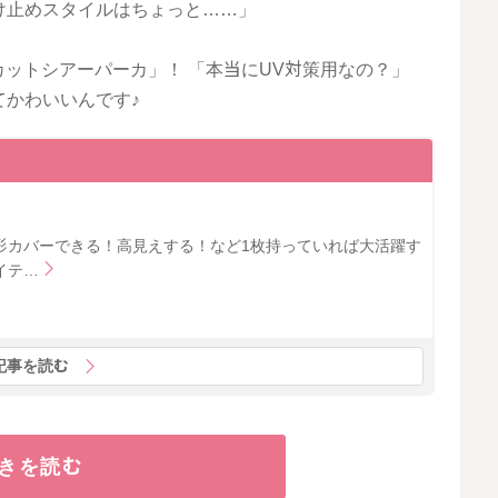
け止めスタイルはちょっと……」
カットシアーパーカ」！ 「本当にUV対策用なの？」
てかわいいんです♪
形カバーできる！高見えする！など1枚持っていれば大活躍す
イテ…
記事を読む
きを読む