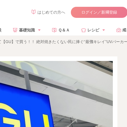
ログイン／新規登録
はじめての方へ
談
基礎知識
Ｑ＆Ａ
レシピ
成
【GU】で買う！！ 絶対焼きたくない民に捧ぐ“最強キレイ”UVパーカ