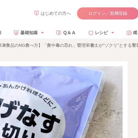
ログイン／新規登録
はじめての方へ
談
基礎知識
Ｑ＆Ａ
レシピ
成
凍食品のNG食べ方】「食中毒の恐れ」管理栄養士が"ゾクリ"とする警