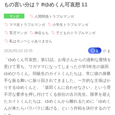
もの言い分は？ #ゆめくん可哀想 11
人間関係トラブルマンガ
マンガ
ママ友トラブルマンガ
小学生トラブルマンガ
育児マンガ
神谷もち
子どものトラブルマンガ
私はモンペじゃありません
2026/05/10 10:35
1
3
「ゆめくん可哀想」第11話。お母さんからの過剰な愛情を
受けて育ち、ワガママになってしまった小学5年生の坂田
ゆめひろくん。同級生のカイトくんたちは、常に彼の身勝
手な振る舞いに振り回されてきました。一方的な主張ばか
りするゆめくんと、「坂田くんに合わせなさい」という理
不尽な要求を押し付けてくる担任の古川先生。限界を迎え
たカイトくんたちは、ゆめくんから離れるために「ゆめく
んが来たらバラバラに逃げる」という作戦を決行するので
した。