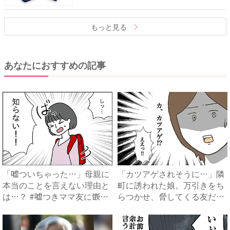
もっと見る
あなたにおすすめの記事
「嘘ついちゃった…」母親に
「カツアゲされそうに…」隣
本当のことを言えない理由と
町に誘われた娘。万引きをち
は…？ #嘘つきママ友に嵌
らつかせ、脅してくる友だち
め...
...