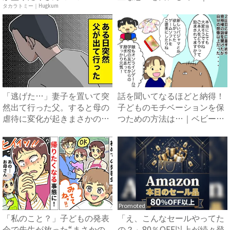
ア ...
ー...
タカラトミー｜Hugkum
「逃げた…」妻子を置いて突
話を聞いてなるほどと納得！
然出て行った父。すると母の
子どものモチベーションを保
虐待に変化が起きまさかの…
つための方法は…｜ベビーカ
...
レ...
Promoted
「私のこと？」子どもの発表
「え、こんなセールやってた
会で先生が放った“まさかの
の？」80％OFF以上が続々登