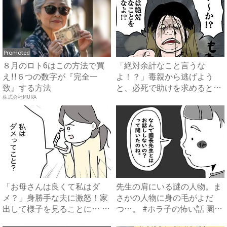
Promoted
８月のロト6はこの方法で買
「絶対余計なこと言うな
え!!６つの数字が『完全一
よ！？」毒親から逃げよう
致』する方法
と、必死で助けを求めると衝
撃の展開...
株式会社MURA
「お母さんは良くて私はダ
先生の肩にいる謎の人物。ま
メ？」身勝手な夫に激怒！家
さかの人物に身の毛がよだ
出して様子を見ることに… #
つ…。 #ホラ子の怖い話 園
拐...
長...