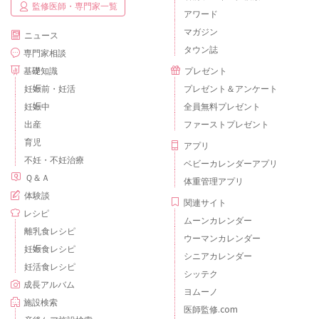
監修医師・専門家一覧
アワード
マガジン
ニュース
タウン誌
専門家相談
基礎知識
プレゼント
妊娠前・妊活
プレゼント＆アンケート
妊娠中
全員無料プレゼント
出産
ファーストプレゼント
育児
アプリ
不妊・不妊治療
ベビーカレンダーアプリ
Ｑ＆Ａ
体重管理アプリ
体験談
関連サイト
レシピ
ムーンカレンダー
離乳食レシピ
ウーマンカレンダー
妊娠食レシピ
シニアカレンダー
妊活食レシピ
シッテク
成長アルバム
ヨムーノ
施設検索
医師監修.com