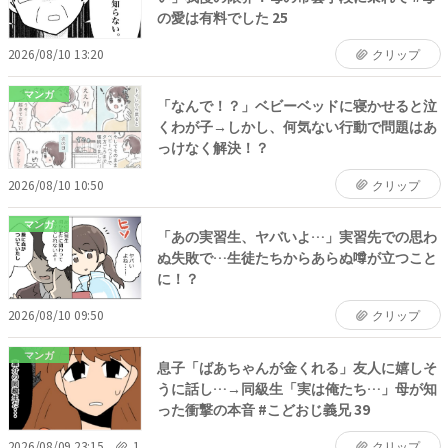
の愛は有料でした 25
2026/08/10 13:20
クリップ
マンガ
「なんで！？」ベビーベッドに寝かせると泣
くわが子→しかし、何気ない行動で問題はあ
っけなく解決！？
2026/08/10 10:50
クリップ
マンガ
「あの実習生、ヤバいよ…」実習先での思わ
ぬ失敗で…生徒たちからあらぬ噂が立つこと
に！？
2026/08/10 09:50
クリップ
マンガ
息子「ばあちゃんが金くれる」友人に嬉しそ
うに話し…→同級生「実は俺たち…」母が知
った衝撃の本音 #こどおじ義兄 39
2026/08/09 23:15
1
クリップ