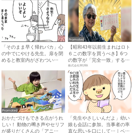
Promoted
「そのまま早く帰れバカ」心
【昭和43年以前生まれはロト
の中でにやける先生。扉を閉
６この数字を買うべき】6つ
めると教室内がざわつい
の数字が「完全一致」する
て！？...
方...
株式会社MURA
Promoted
おかたづけもできる点がうれ
「先生やさしいんだよ」幼い
しい！ 動物の鳴き声やセリフ
娘も会話に参加。当事者の率
が盛りだくさんの「アニ
直な思いを口にして…｜ベビ