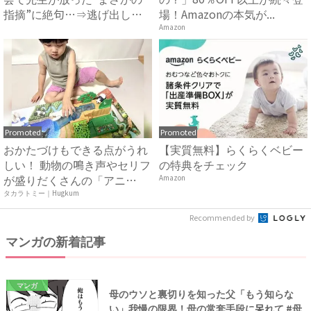
指摘”に絶句…⇒逃げ出した
場！Amazonの本気が...
く...
Amazon
Promoted
Promoted
おかたづけもできる点がうれ
【実質無料】らくらくベビー
しい！ 動物の鳴き声やセリフ
の特典をチェック
が盛りだくさんの「アニ
Amazon
ア ...
タカラトミー｜Hugkum
Recommended by
マンガの新着記事
マンガ
母のウソと裏切りを知った父「もう知らな
い」我慢の限界！母の常套手段に呆れて #母