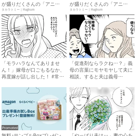
が盛りだくさんの「アニ
が盛りだくさんの「アニ
ア ...
ア ...
タカラトミー｜Hugkum
タカラトミー｜Hugkum
「モラハラなんてありませ
「促進剤ならラクね…？」義
ん！」嫁母が口ごもるなか、
母の言葉にモヤモヤして夫に
再度嫁が話し出した！ #常識
相談。すると夫は義母
知...
に…！？...
Promoted
無料♪サンプルBoxプレゼン
「やっぱり夫は…」妻の心を