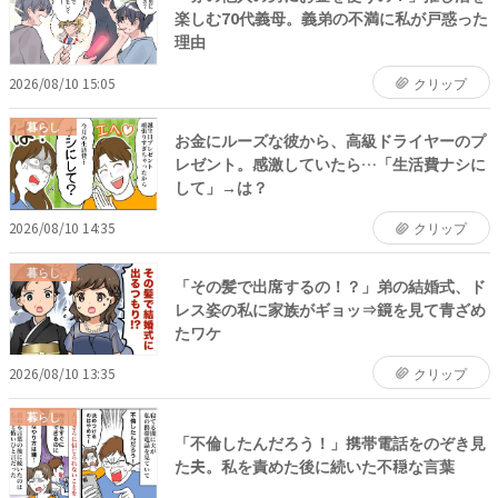
楽しむ70代義母。義弟の不満に私が戸惑った
理由
2026/08/10 15:05
クリップ
暮らし
お金にルーズな彼から、高級ドライヤーのプ
レゼント。感激していたら…「生活費ナシに
して」→は？
2026/08/10 14:35
クリップ
暮らし
「その髪で出席するの！？」弟の結婚式、ド
レス姿の私に家族がギョッ⇒鏡を見て青ざめ
たワケ
2026/08/10 13:35
クリップ
暮らし
「不倫したんだろう！」携帯電話をのぞき見
た夫。私を責めた後に続いた不穏な言葉