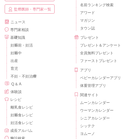
名前ランキング検索
監修医師・専門家一覧
アワード
マガジン
ニュース
タウン誌
専門家相談
基礎知識
プレゼント
妊娠前・妊活
プレゼント＆アンケート
妊娠中
全員無料プレゼント
出産
ファーストプレゼント
育児
アプリ
不妊・不妊治療
ベビーカレンダーアプリ
Ｑ＆Ａ
体重管理アプリ
体験談
関連サイト
レシピ
ムーンカレンダー
離乳食レシピ
ウーマンカレンダー
妊娠食レシピ
シニアカレンダー
妊活食レシピ
シッテク
成長アルバム
ヨムーノ
施設検索