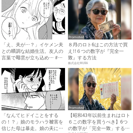
Promoted
「え、夫が…？」イケメン夫
８月のロト6はこの方法で買
との順調な結婚生活。友人の
え!!６つの数字が『完全一
言葉で暗雲が立ち込め… #
致』する方法
サ...
株式会社MURA
Promoted
「なんてヒドイことをする
【昭和43年以前生まれはロト
の！？」娘のモラハラ被害を
６この数字を買うべき】6つ
信じた母は暴走。娘の夫に電
の数字が「完全一致」する