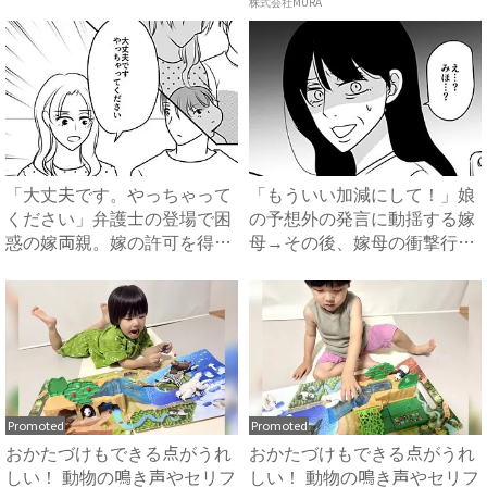
話を...
方...
株式会社MURA
「大丈夫です。やっちゃって
「もういい加減にして！」娘
ください」弁護士の登場で困
の予想外の発言に動揺する嫁
惑の嫁両親。嫁の許可を得た
母→その後、嫁母の衝撃行動
母...
で...
Promoted
Promoted
おかたづけもできる点がうれ
おかたづけもできる点がうれ
しい！ 動物の鳴き声やセリフ
しい！ 動物の鳴き声やセリフ