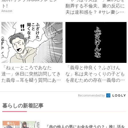
ト!
翻弄する不倫夫。妻の反応に
夫は違和感を？ #サレ妻シ
Amazon
タ...
「ねぇ…ところであなた
「義母と仲良く？ふざけん
達…」休日に突然訪問してき
な」私は夫そっくりの子ども
た義母→耳を疑う質問にあ
を産むための存在…義母の企
然…！ ...
みを...
Recommended by
暮らしの新着記事
暮らし
「赤の他人の男にお金を使うの？」推し活を