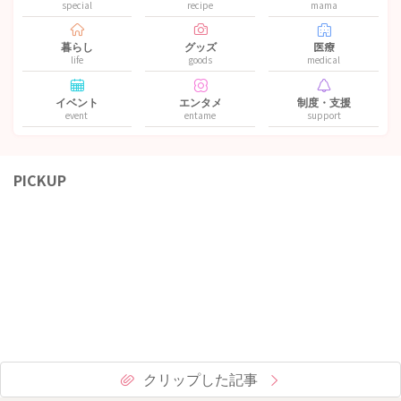
special
recipe
mama
暮らし
グッズ
医療
life
goods
medical
イベント
エンタメ
制度・支援
event
entame
support
PICKUP
クリップした記事