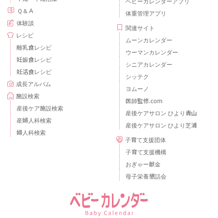
ベビーカレンダーアプリ
Ｑ＆Ａ
体重管理アプリ
体験談
関連サイト
レシピ
ムーンカレンダー
離乳食レシピ
ウーマンカレンダー
妊娠食レシピ
シニアカレンダー
妊活食レシピ
シッテク
成長アルバム
ヨムーノ
施設検索
医師監修.com
産後ケア施設検索
産後ケアサロン ひより青山
産婦人科検索
産後ケアサロン ひより芝浦
婦人科検索
子育て支援団体
子育て支援機構
おぎゃー献金
母子栄養懇話会