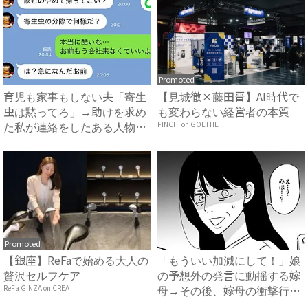
Promoted
育児も家事もしない夫「寄生
【見城徹×藤田晋】AI時代で
虫は黙ってろ」→助けを求め
も変わらない経営者の本質
た私が連絡をしたある人物と
FINCHI on GOETHE
は...
Promoted
【銀座】ReFaで始める大人の
「もういい加減にして！」娘
贅沢セルフケア
の予想外の発言に動揺する嫁
母→その後、嫁母の衝撃行動
ReFa GINZA on CREA
で...