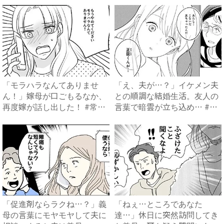
「モラハラなんてありませ
「え、夫が…？」イケメン夫
ん！」嫁母が口ごもるなか、
との順調な結婚生活。友人の
再度嫁が話し出した！ #常識
言葉で暗雲が立ち込め… #
知...
サ...
「促進剤ならラクね…？」義
「ねぇ…ところであなた
母の言葉にモヤモヤして夫に
達…」休日に突然訪問してき