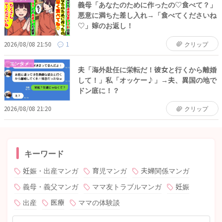
義母「あなたのために作ったの♡食べて？」
悪意に満ちた差し入れ→「食べてくださいね
♡」嫁のお返し！
2026/08/08 21:50
1
クリップ
エンタメ
夫「海外赴任に栄転だ！彼女と行くから離婚
して！」私「オッケー♪」→夫、異国の地で
ドン底に！？
2026/08/08 21:20
クリップ
キーワード
妊娠・出産マンガ
育児マンガ
夫婦関係マンガ
義母・義父マンガ
ママ友トラブルマンガ
妊娠
出産
医療
ママの体験談