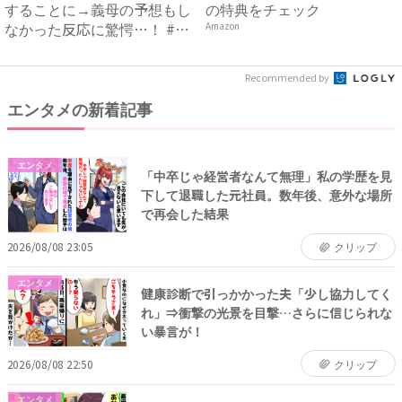
することに→義母の予想もし
の特典をチェック
なかった反応に驚愕…！ #
Amazon
早...
Recommended by
エンタメの新着記事
エンタメ
「中卒じゃ経営者なんて無理」私の学歴を見
下して退職した元社員。数年後、意外な場所
で再会した結果
2026/08/08 23:05
クリップ
エンタメ
健康診断で引っかかった夫「少し協力してく
れ」⇒衝撃の光景を目撃…さらに信じられな
い暴言が！
2026/08/08 22:50
クリップ
エンタメ