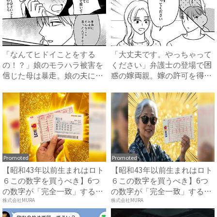
「なんてヒドイことをする
「大丈夫です。やっちゃって
の！？」娘のモラハラ被害を
ください」弁護士の登場で困
信じた母は暴走。娘の夫に電
惑の嫁両親。嫁の許可を得た
話を...
母...
Promoted
Promoted
【昭和43年以前生まれはロト
【昭和43年以前生まれはロト
６この数字を買うべき】6つ
６この数字を買うべき】6つ
の数字が「完全一致」する
の数字が「完全一致」する
方...
方...
株式会社MURA
株式会社MURA