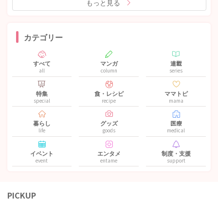
もっと見る
カテゴリー
すべて
マンガ
連載
all
column
series
特集
食・レシピ
ママトピ
special
recipe
mama
暮らし
グッズ
医療
life
goods
medical
イベント
エンタメ
制度・支援
event
entame
support
PICKUP