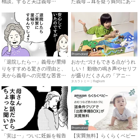
相談。すると夫は義母
た義母→耳を疑う質問にあ
に…！？...
然…！ ...
Promoted
「退院したら…」義母が里帰
おかたづけもできる点がうれ
りをすすめる驚きの理由と、
しい！ 動物の鳴き声やセリフ
夫から義母への完璧な苦言
が盛りだくさんの「アニ
#...
ア ...
タカラトミー｜Hugkum
Promoted
「実は…」ついに妊娠を報告
【実質無料】らくらくベビー