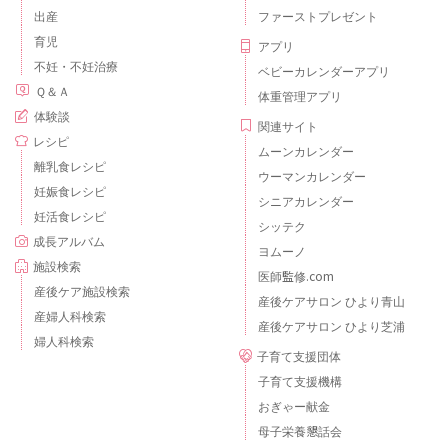
出産
ファーストプレゼント
育児
アプリ
不妊・不妊治療
ベビーカレンダーアプリ
Ｑ＆Ａ
体重管理アプリ
体験談
関連サイト
レシピ
ムーンカレンダー
離乳食レシピ
ウーマンカレンダー
妊娠食レシピ
シニアカレンダー
妊活食レシピ
シッテク
成長アルバム
ヨムーノ
施設検索
医師監修.com
産後ケア施設検索
産後ケアサロン ひより青山
産婦人科検索
産後ケアサロン ひより芝浦
婦人科検索
子育て支援団体
子育て支援機構
おぎゃー献金
母子栄養懇話会