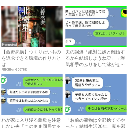
Promoted
【西野亮廣】つくりたいもの
夫の誤爆「絶対に嫁と離婚す
を追求できる環境の作り方と
るから結婚しようね♡」→浮
は
気相手のふりをして泳がせて
み...
FINCHI on GOETHE
わが家に入り浸る義母を注意
「お前の荷物は全部捨ててや
しない夫「このまま同居する
った」結婚生活20年、妻を邪