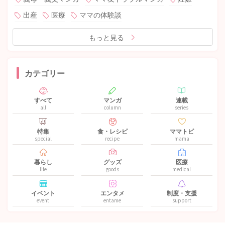
出産
医療
ママの体験談
もっと見る
カテゴリー
すべて
マンガ
連載
all
column
series
特集
食・レシピ
ママトピ
special
recipe
mama
暮らし
グッズ
医療
life
goods
medical
イベント
エンタメ
制度・支援
event
entame
support