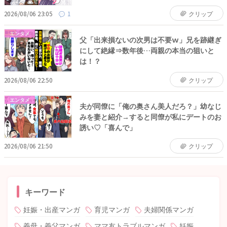
2026/08/06 23:05
1
クリップ
エンタメ
父「出来損ないの次男は不要ｗ」兄を跡継ぎ
にして絶縁⇒数年後…両親の本当の狙いと
は！？
2026/08/06 22:50
クリップ
エンタメ
夫が同僚に「俺の奥さん美人だろ？」幼なじ
みを妻と紹介→すると同僚が私にデートのお
誘い♡「喜んで」
2026/08/06 21:50
クリップ
キーワード
妊娠・出産マンガ
育児マンガ
夫婦関係マンガ
義母・義父マンガ
ママ友トラブルマンガ
妊娠