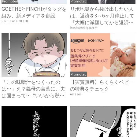
Promoted
Promoted
GOETHEとFINCHIがタッグを
リボ地獄から抜け出したい人
組み、新メディアを創設
は、返済を3～6ヶ月停止して
『大幅に減額してから返済
FINCHI on GOETHE
す...
渋谷法務総合事務所
Promoted
「この味噌汁をつくったの
【実質無料】らくらくベビー
は…」え？義母の言葉に、夫
の特典をチェック
は固まって… #いいから黙っ
Amazon
て...