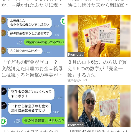
か」→浮かれたふたりに現実
険にし続けた夫から離婚宣
を...
告...
Promoted
「子どもの貯金がゼロ！？」
８月のロト6はこの方法で買
突然消えた口座のお金→義母
え!!６つの数字が『完全一
に抗議すると衝撃の事実が判
致』する方法
明...
株式会社MURA
Promoted
「これからは息子のお金で
【昭和43年以前生まれはロト