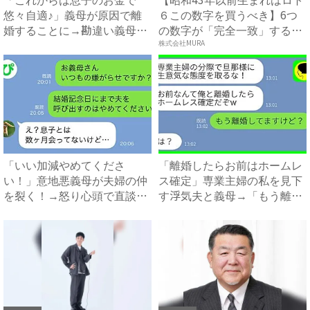
悠々自適♪」義母が原因で離
６この数字を買うべき】6つ
婚することに→勘違い義母に
の数字が「完全一致」する
真実...
方...
株式会社MURA
「いい加減やめてくださ
「離婚したらお前はホームレ
い！」意地悪義母が夫婦の仲
ス確定」専業主婦の私を見下
を裂く！→怒り心頭で直談判
す浮気夫と義母→「もう離婚
したら...
し...