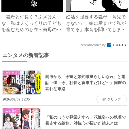
「義母と仲良く？ふざけん
妊活を強要する義母「育児で
な」私は夫そっくりの子ども
きない」「嫁に産ませて私が
を産むための存在…義母の企
育てる」本音を聞いてしまい
みを...
絶...
Recommended by
エンタメの新着記事
エンタメ
同僚から「令嬢と婚約破棄らしいなw」と電
話⇒僕「今、社長と食事中だけど…」同僚の
哀れな末路
2026/08/07 13:35
クリップ
エンタメ
「私のほうが見栄えする」花嫁姿への執着で
暴走する義妹。対抗心が招いた結末とは