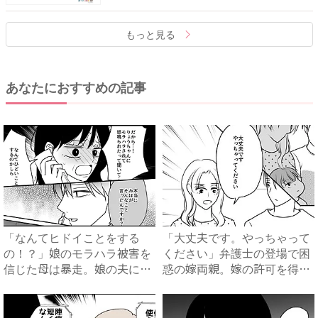
もっと見る
あなたにおすすめの記事
「なんてヒドイことをする
「大丈夫です。やっちゃって
の！？」娘のモラハラ被害を
ください」弁護士の登場で困
信じた母は暴走。娘の夫に電
惑の嫁両親。嫁の許可を得た
話を...
母...