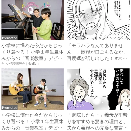
Promoted
小学校に慣れた今だからじっ
「モラハラなんてありませ
くり選べる！ 小学１年生夏休
ん！」嫁母が口ごもるなか、
みからの「音楽教室」デビ
再度嫁が話し出した！ #常識
ュ...
知...
ヤマハ音楽振興会｜HugKum
Promoted
小学校に慣れた今だからじっ
「退院したら…」義母が里帰
くり選べる！ 小学１年生夏休
りをすすめる驚きの理由と、
みからの「音楽教室」デビ
夫から義母への完璧な苦言