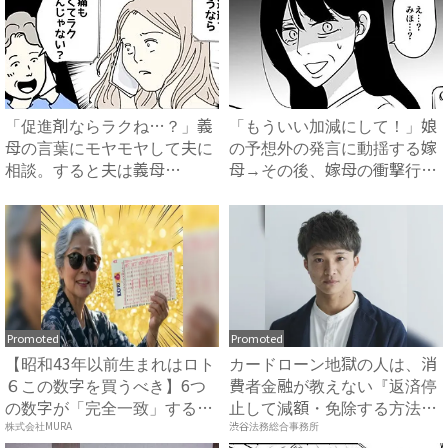
「促進剤ならラクね…？」義
「もういい加減にして！」娘
母の言葉にモヤモヤして夫に
の予想外の発言に動揺する嫁
相談。すると夫は義母
母→その後、嫁母の衝撃行動
に…！？...
で...
Promoted
Promoted
【昭和43年以前生まれはロト
カードローン地獄の人は、消
６この数字を買うべき】6つ
費者金融が教えない『返済停
の数字が「完全一致」する
止して減額・免除する方法』
方...
で...
株式会社MURA
渋谷法務総合事務所