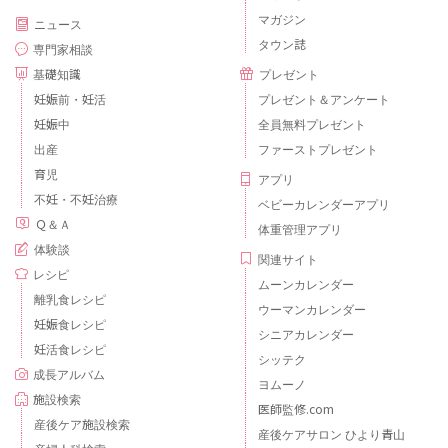
マガジン
ニュース
タウン誌
専門家相談
基礎知識
プレゼント
妊娠前・妊活
プレゼント＆アンケート
妊娠中
全員無料プレゼント
出産
ファーストプレゼント
育児
アプリ
不妊・不妊治療
ベビーカレンダーアプリ
Ｑ＆Ａ
体重管理アプリ
体験談
関連サイト
レシピ
ムーンカレンダー
離乳食レシピ
ウーマンカレンダー
妊娠食レシピ
シニアカレンダー
妊活食レシピ
シッテク
成長アルバム
ヨムーノ
施設検索
医師監修.com
産後ケア施設検索
産後ケアサロン ひより青山