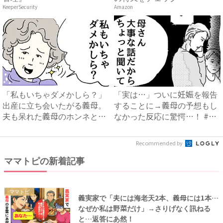
KeeperSecurity
Amazon
「私もいちゃダメかしら？」
「実は…」ついに妊娠を報告
出産に立ち会いたがる義母。
することに→義母の予想もし
夫も呆れた義母のホンネと
なかった反応に驚愕…！ #
は…...
早...
Recommended by
ママトピの新着記事
ママトピ
義実家で「夫には海老天2本、義母には1本…
なぜか私は野菜だけ」→さりげなく訊ねる
と…返答にあ然！