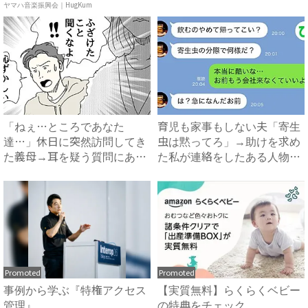
ュ...
#...
ヤマハ音楽振興会｜HugKum
「ねぇ…ところであなた
育児も家事もしない夫「寄生
達…」休日に突然訪問してき
虫は黙ってろ」→助けを求め
た義母→耳を疑う質問にあ
た私が連絡をしたある人物と
然…！ ...
は...
Promoted
Promoted
事例から学ぶ『特権アクセス
【実質無料】らくらくベビー
管理』
の特典をチェック