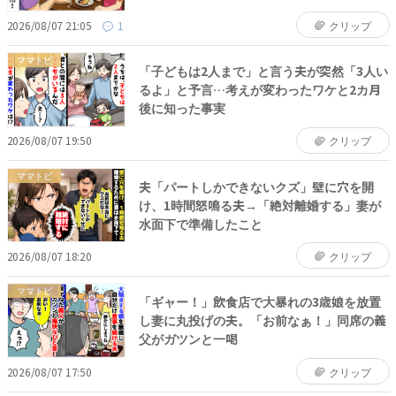
2026/08/07 21:05
1
クリップ
ママトピ
「子どもは2人まで」と言う夫が突然「3人い
るよ」と予言…考えが変わったワケと2カ月
後に知った事実
2026/08/07 19:50
クリップ
ママトピ
夫「パートしかできないクズ」壁に穴を開
け、1時間怒鳴る夫→「絶対離婚する」妻が
水面下で準備したこと
2026/08/07 18:20
クリップ
ママトピ
「ギャー！」飲食店で大暴れの3歳娘を放置
し妻に丸投げの夫。「お前なぁ！」同席の義
父がガツンと一喝
2026/08/07 17:50
クリップ