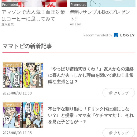
Promoted
Promoted
アマゾンで大人気！血圧対策
無料♪サンプルBoxプレゼン
はコーヒーに足してみて
ト!
森永乳業
Amazon
Recommended by
ママトピの新着記事
ママトピ
「やっぱり結婚式行くわ！」友人からの連絡
に喜んだ夫→しかし理由を聞いて絶句！非常
識な主張とは？
2026/08/08 11:50
クリップ
ママトピ
不公平な割り勘に「ドリンク代は別にしな
い？」と提案→ママ友「ケチママだ！」それ
を見た子どもが…？
2026/08/08 11:35
クリップ