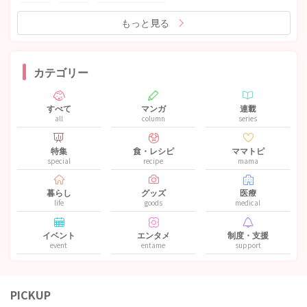
もっと見る
カテゴリー
すべて
マンガ
連載
all
column
series
特集
食・レシピ
ママトピ
special
recipe
mama
暮らし
グッズ
医療
life
goods
medical
イベント
エンタメ
制度・支援
event
entame
support
PICKUP