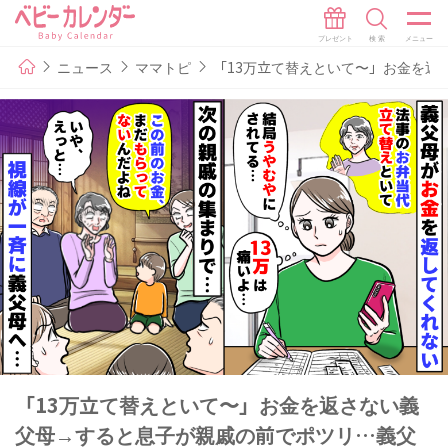
ニュース
ママトピ
「13万立て替えといて〜」お金を返
「13万立て替えといて〜」お金を返さない義
父母→すると息子が親戚の前でポツリ…義父