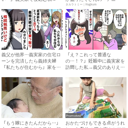
わずゾワッ...
ア ...
タカラトミー｜Hugkum
義父が他界…義実家の住宅ロ
「え？これって普通な
ーンを完済したら義姉夫婦
の…！？」妊娠中に義実家を
「私たちが住むから」家を乗
訪問した私→義父のありえな
っ取...
い行動に...
Promoted
「もう嫁にきたんだから…」
おかたづけもできる点がうれ