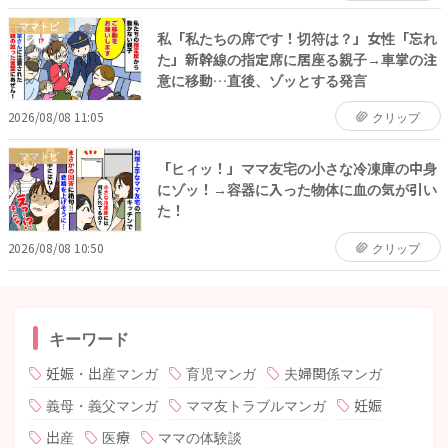
ママトピ
私「私たちの席です！切符は？」女性「忘れ
た」新幹線の指定席に居座る親子→車掌の注
意に移動…直後、ゾッとする発言
2026/08/08 11:05
クリップ
ママトピ
「ヒィッ！」ママ友宅の小さな冷凍庫の中身
にゾッ！→容器に入った物体に血の気が引い
た！
2026/08/08 10:50
クリップ
キーワード
妊娠・出産マンガ
育児マンガ
夫婦関係マンガ
義母・義父マンガ
ママ友トラブルマンガ
妊娠
出産
医療
ママの体験談