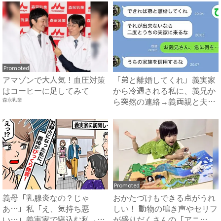
Promoted
アマゾンで大人気！血圧対策
「弟と離婚してくれ」義実家
はコーヒーに足してみて
から冷遇される私に、義兄か
ら突然の連絡→義両親と夫が
森永乳業
企...
Promoted
義母「乳腺炎なの？じゃ
おかたづけもできる点がうれ
あ…」私「え、気持ち悪
しい！ 動物の鳴き声やセリフ
い…」義実家で寝込む私→思
が盛りだくさんの「アニ