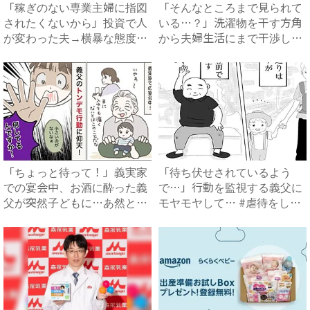
「稼ぎのない専業主婦に指図
「そんなところまで見られて
されたくないから」投資で人
いる…？」洗濯物を干す方角
が変わった夫→横暴な態度に
から夫婦生活にまで干渉して
限...
く...
「ちょっと待って！」義実家
「待ち伏せされているよう
での宴会中、お酒に酔った義
で…」行動を監視する義父に
父が突然子どもに…あ然とし
モヤモヤして… #虐待をして
た...
い...