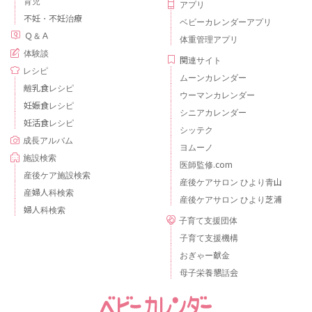
育児
アプリ
不妊・不妊治療
ベビーカレンダーアプリ
Ｑ＆Ａ
体重管理アプリ
体験談
関連サイト
レシピ
ムーンカレンダー
離乳食レシピ
ウーマンカレンダー
妊娠食レシピ
シニアカレンダー
妊活食レシピ
シッテク
成長アルバム
ヨムーノ
施設検索
医師監修.com
産後ケア施設検索
産後ケアサロン ひより青山
産婦人科検索
産後ケアサロン ひより芝浦
婦人科検索
子育て支援団体
子育て支援機構
おぎゃー献金
母子栄養懇話会