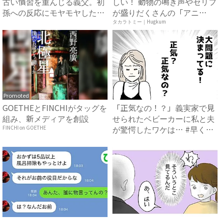
古い慣習を重んじる義父。初
しい！ 動物の鳴き声やセリフ
孫への反応にモヤモヤした体
が盛りだくさんの「アニ
験...
ア ...
タカラトミー｜Hugkum
Promoted
GOETHEとFINCHIがタッグを
「正気なの！？」義実家で見
組み、新メディアを創設
せられたベビーカーに私と夫
が驚愕したワケは… #早く
FINCHI on GOETHE
孫...