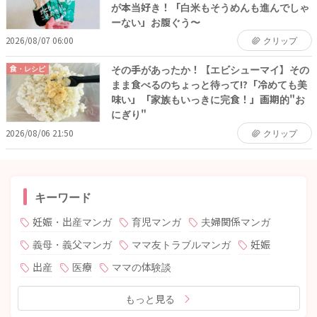
が本当好き！「白米もそうめんも進んでしゃ
ーない」お腹ぐう〜
2026/08/07 06:00
クリップ
その手があったか！【エビシューマイ】その
食・レシピ
まま食べるのちょっと待って!?「冷めても美
味い」「家族もいっきに完食！」画期的"お
にぎり"
2026/08/06 21:50
クリップ
キーワード
妊娠・出産マンガ
育児マンガ
夫婦関係マンガ
義母・義父マンガ
ママ友トラブルマンガ
妊娠
出産
医療
ママの体験談
もっと見る