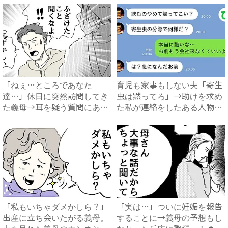
「ねぇ…ところであなた
育児も家事もしない夫「寄生
達…」休日に突然訪問してき
虫は黙ってろ」→助けを求め
た義母→耳を疑う質問にあ
た私が連絡をしたある人物と
然…！ ...
は...
「私もいちゃダメかしら？」
「実は…」ついに妊娠を報告
出産に立ち会いたがる義母。
することに→義母の予想もし