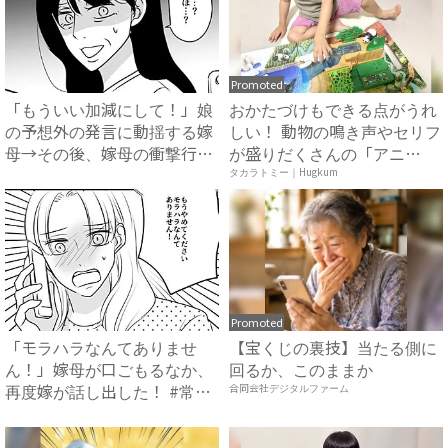
Promoted
「もういい加減にして！」娘
おかたづけもできる点がうれ
の予想外の発言に動揺する嫁
しい！ 動物の鳴き声やセリフ
母→その後、嫁母の衝撃行動
が盛りだくさんの「アニ
で...
ア ...
タカラトミー｜Hugkum
Promoted
「モラハラなんてありませ
【宝くじの裏技】当たる側に
ん！」嫁母が口ごもるなか、
回るか、このままか
再度嫁が話し出した！ #常識
合同会社デジタルファーム
知...