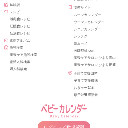
体験談
関連サイト
レシピ
ムーンカレンダー
離乳食レシピ
ウーマンカレンダー
妊娠食レシピ
シニアカレンダー
妊活食レシピ
シッテク
成長アルバム
ヨムーノ
施設検索
医師監修.com
産後ケア施設検索
産後ケアサロン ひより青山
産婦人科検索
産後ケアサロン ひより芝浦
婦人科検索
子育て支援団体
子育て支援機構
おぎゃー献金
母子栄養懇話会
ログイン／新規登録