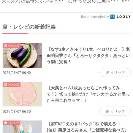
夫も呆れた義母のホンネと
なかった反応に驚愕…！ #
は…...
早...
Recommended by
食・レシピの新着記事
食・レシピ
【なす2本ときゅうり1本、ペロリだよ！】和
田明日香さん「とろーりクタクタ」あっとい
う間に完食！
2026/08/07 06:40
クリップ
食・レシピ
【大葉とハム1枚あったらこれ作ってみ
て！】切って挟むだけ「ケンカするかと思っ
たら何これウッマ！」
2026/08/07 06:30
クリップ
【家中の“えのき2パック”秒で消える…
食・レシピ
(泣)】栗原はるみさん「ご飯泥棒な食べ方」