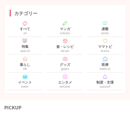
カテゴリー
すべて
マンガ
連載
all
column
series
特集
食・レシピ
ママトピ
special
recipe
mama
暮らし
グッズ
医療
life
goods
medical
イベント
エンタメ
制度・支援
event
entame
support
PICKUP