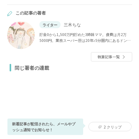
この記事の著者
三木ちな
ライター
貯金0から1,500万円貯めた3姉妹ママ。食費は月2万
5000円。業務スーパー歴は20年♪5分圏内にあるドン
キ、マツキヨ、ローソン100、カルディ、ダイソーがあ
り、神コスパ商品を探すパトロールが趣味♪節約と貯蓄
執筆記事一覧
が大好き。節約生活スペシャリスト、整理収納アドバ
イザー2級。クリンネスト1級。
同じ著者の連載
新着記事が配信されたら、メールやプ
2
クリップ
ッシュ通知でお知らせ！