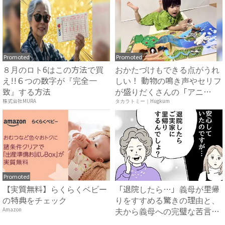
Promoted
Promoted
８月のロト6はこの方法で買
おかたづけもできる点がうれ
え!!６つの数字が『完全一
しい！ 動物の鳴き声やセリフ
致』する方法
が盛りだくさんの「アニ
ア ...
株式会社MURA
タカラトミー｜Hugkum
Promoted
【実質無料】らくらくベビー
「退院したら…」義母が里帰
の特典をチェック
りをすすめる驚きの理由と、
夫から義母への完璧な苦言
Amazon
#...