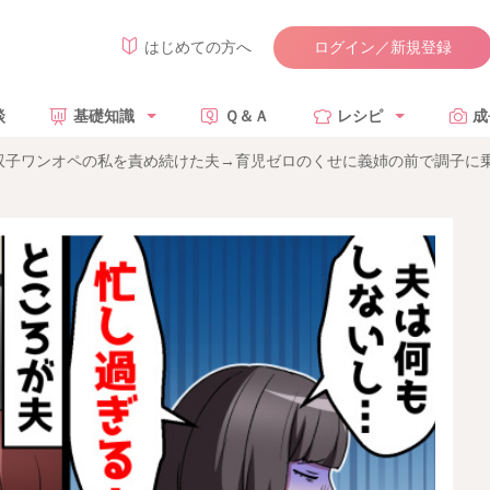
ログイン／新規登録
はじめての方へ
談
基礎知識
Ｑ＆Ａ
レシピ
成
双子ワンオペの私を責め続けた夫→育児ゼロのくせに義姉の前で調子に