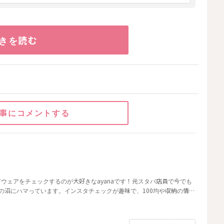
きを読む
事にコメントする
ウェアをチェックするのが大好きなayanaです！元スタバ店員で今でも
の沼にハマっています。インスタチェックが趣味で、100均や収納の情報
しに役立つ情報についても自信があります！ わたしの記事では、「これ
」と思った情報を選りすぐって紹介しています。