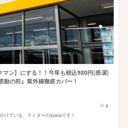
マン】にする！！今年も税込980円(感涙)
「感動の形」紫外線徹底カバー！
0
けている、ライターのayanaです！