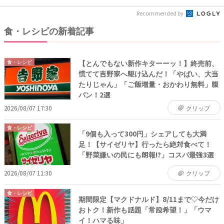
Recommended by
食・レシピの新着記事
【とんでもない新作キターーッ！】終売前、
食・レシピ
慌てて吉野家へ駆け込んだ！「やばい、大当
たりじゃん」「ご飯増量・おかわり無料」腹
パン！2選
2026/08/07 17:30
クリップ
食・レシピ
「9個も入って300円」シェアしても大満
足！【サイゼリヤ】行ったら絶対食べて！
「野菜嫌いの民にも朗報!?」コスパ最強3選
2026/08/07 11:30
クリップ
食・レシピ
期間限定【マクドナルド】8/11まで♡今だけ
おトク！新作も話題「常設希望！」「ウマ
イ！ハマる味」