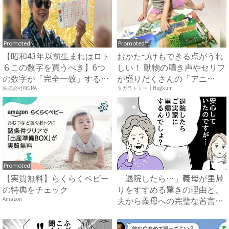
Promoted
Promoted
【昭和43年以前生まれはロト
おかたづけもできる点がうれ
６この数字を買うべき】6つ
しい！ 動物の鳴き声やセリフ
の数字が「完全一致」する
が盛りだくさんの「アニ
方...
ア ...
株式会社MURA
タカラトミー｜Hugkum
Promoted
【実質無料】らくらくベビー
「退院したら…」義母が里帰
の特典をチェック
りをすすめる驚きの理由と、
夫から義母への完璧な苦言
Amazon
#...