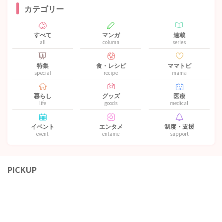
カテゴリー
すべて
マンガ
連載
all
column
series
特集
食・レシピ
ママトピ
special
recipe
mama
暮らし
グッズ
医療
life
goods
medical
イベント
エンタメ
制度・支援
event
entame
support
PICKUP