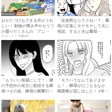
Promoted
おかたづけもできる点がうれ
「促進剤ならラクね…？」義
しい！ 動物の鳴き声やセリフ
母の言葉にモヤモヤして夫に
が盛りだくさんの「アニ
相談。すると夫は義母
ア ...
に…！？...
タカラトミー｜Hugkum
「もういい加減にして！」娘
「モラハラなんてありませ
の予想外の発言に動揺する嫁
ん！」嫁母が口ごもるなか、
母→その後、嫁母の衝撃行動
再度嫁が話し出した！ #常識
で...
知...