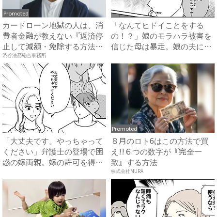
Promoted
カードローン地獄の人は、消
「なんてヒドイことをする
費者金融が教えない『返済停
の！？」娘のモラハラ被害を
止して減額・免除する方法』
信じた母は暴走。娘の夫に電
で...
話を...
渋谷法務総合事務所
Promoted
「大丈夫です。やっちゃって
８月のロト6はこの方法で買
ください」弁護士の登場で困
え!!６つの数字が『完全一
惑の嫁両親。嫁の許可を得た
致』する方法
母...
株式会社MURA