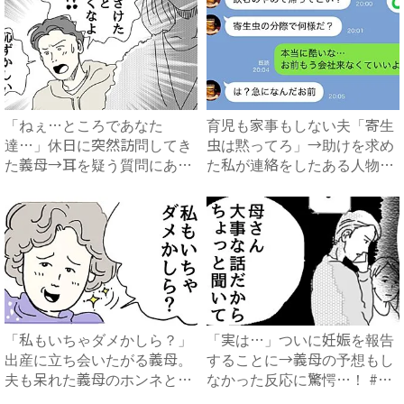
「ねぇ…ところであなた
育児も家事もしない夫「寄生
達…」休日に突然訪問してき
虫は黙ってろ」→助けを求め
た義母→耳を疑う質問にあ
た私が連絡をしたある人物と
然…！ ...
は...
「私もいちゃダメかしら？」
「実は…」ついに妊娠を報告
出産に立ち会いたがる義母。
することに→義母の予想もし
夫も呆れた義母のホンネと
なかった反応に驚愕…！ #
は…...
早...