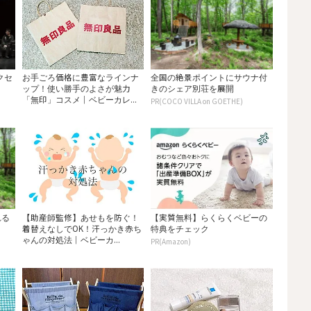
ークセ
お手ごろ価格に豊富なラインナ
全国の絶景ポイントにサウナ付
ップ！使い勝手のよさが魅力
きのシェア別荘を展開
「無印」コスメ｜ベビーカレ...
PR(COCO VILLA on GOETHE)
れる
【助産師監修】あせもを防ぐ！
【実質無料】らくらくベビーの
着替えなしでOK！汗っかき赤ち
特典をチェック
ゃんの対処法｜ベビーカ...
PR(Amazon)