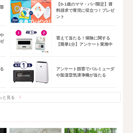
【0-1歳のママ・パパ限定】資
答
料請求で育児に役立つ！プレゼ
ント
や
答えて当たる！保険に関する
ゼ
【簡単1分】アンケート実施中
る
アンケート回答でバルミューダ
や加湿空気清浄機が当たる
っと見る