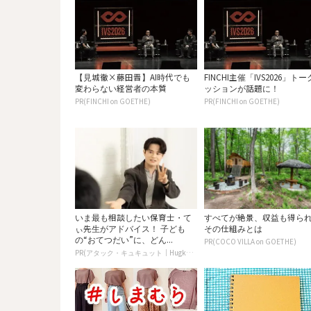
【見城徹×藤田晋】AI時代でも
FINCHI主催「IVS2026」ト
変わらない経営者の本質
ッションが話題に！
PR(FINCHI on GOETHE)
PR(FINCHI on GOETHE)
いま最も相談したい保育士・て
すべてが絶景、収益も得ら
ぃ先生がアドバイス！ 子ども
その仕組みとは
の“おてつだい”に、どん...
PR(COCO VILLA on GOETHE)
PR(アタック・キュキュット｜Hugkum)