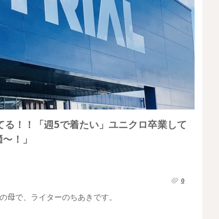
てる！！「週5で着たい」ユニクロ卒業して
適〜！」
0
児の母で、ライターのちあきです。