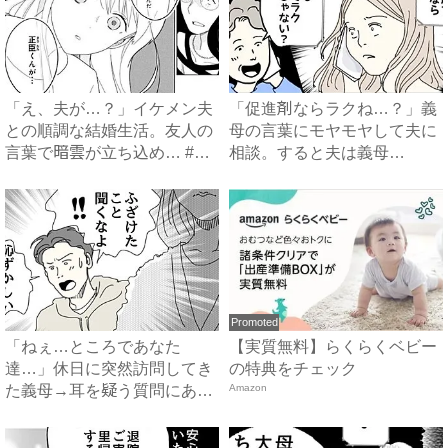
「え、夫が…？」イケメン夫
「促進剤ならラクね…？」義
との順調な結婚生活。友人の
母の言葉にモヤモヤして夫に
言葉で暗雲が立ち込め… #
相談。すると夫は義母
サ...
に…！？...
Promoted
「ねぇ…ところであなた
【実質無料】らくらくベビー
達…」休日に突然訪問してき
の特典をチェック
た義母→耳を疑う質問にあ
Amazon
然…！ ...