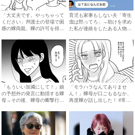
「大丈夫です。やっちゃって
育児も家事もしない夫「寄生
ください」弁護士の登場で困
虫は黙ってろ」→助けを求め
惑の嫁両親。嫁の許可を得た
た私が連絡をしたある人物と
母...
は...
「もういい加減にして！」娘
「モラハラなんてありませ
の予想外の発言に動揺する嫁
ん！」嫁母が口ごもるなか、
母→その後、嫁母の衝撃行動
再度嫁が話し出した！ #常識
で...
知...