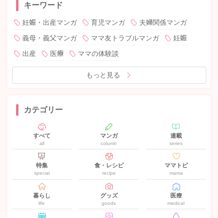
キーワード
妊娠・出産マンガ
育児マンガ
夫婦関係マンガ
義母・義父マンガ
ママ友トラブルマンガ
妊娠
出産
医療
ママの体験談
もっと見る
カテゴリー
すべて
マンガ
連載
all
column
series
特集
食・レシピ
ママトピ
special
recipe
mama
暮らし
グッズ
医療
life
goods
medical