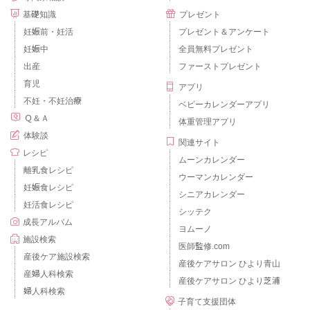
基礎知識
プレゼント
妊娠前・妊活
プレゼント＆アンケート
妊娠中
全員無料プレゼント
出産
ファーストプレゼント
育児
アプリ
不妊・不妊治療
ベビーカレンダーアプリ
Ｑ＆Ａ
体重管理アプリ
体験談
関連サイト
レシピ
ムーンカレンダー
離乳食レシピ
ウーマンカレンダー
妊娠食レシピ
シニアカレンダー
妊活食レシピ
シッテク
成長アルバム
ヨムーノ
施設検索
医師監修.com
産後ケア施設検索
産後ケアサロン ひより青山
産婦人科検索
産後ケアサロン ひより芝浦
婦人科検索
子育て支援団体