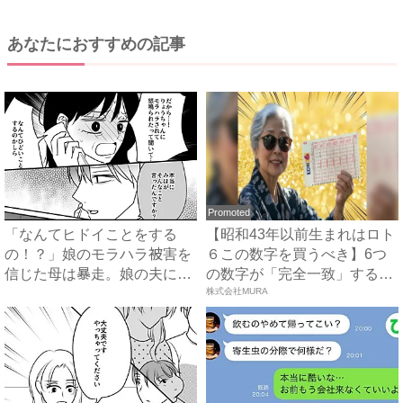
あなたにおすすめの記事
Promoted
「なんてヒドイことをする
【昭和43年以前生まれはロト
の！？」娘のモラハラ被害を
６この数字を買うべき】6つ
信じた母は暴走。娘の夫に電
の数字が「完全一致」する
話を...
方...
株式会社MURA