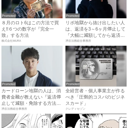
Promoted
Promoted
８月のロト6はこの方法で買
リボ地獄から抜け出したい人
え!!６つの数字が『完全一
は、返済を3～6ヶ月停止して
致』する方法
『大幅に減額してから返済
株式会社MURA
す...
渋谷法務総合事務所
Promoted
Promoted
カードローン地獄の人は、消
全経営者・個人事業主が作る
費者金融が教えない『返済停
べき「圧倒的コスパのビジネ
止して減額・免除する方法』
スカード」
で...
渋谷法務総合事務所
クレディセゾン