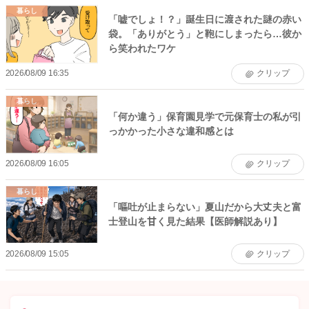
暮らし
「嘘でしょ！？」誕生日に渡された謎の赤い
袋。「ありがとう」と鞄にしまったら…彼か
ら笑われたワケ
2026/08/09 16:35
クリップ
暮らし
「何か違う」保育園見学で元保育士の私が引
っかかった小さな違和感とは
2026/08/09 16:05
クリップ
暮らし
「嘔吐が止まらない」夏山だから大丈夫と富
士登山を甘く見た結果【医師解説あり】
2026/08/09 15:05
クリップ