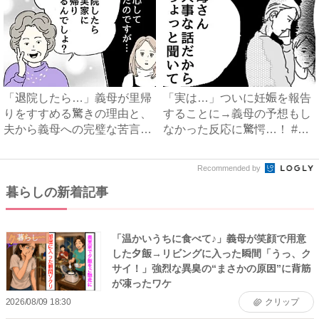
「退院したら…」義母が里帰
「実は…」ついに妊娠を報告
りをすすめる驚きの理由と、
することに→義母の予想もし
夫から義母への完璧な苦言
なかった反応に驚愕…！ #
#...
早...
Recommended by
暮らしの新着記事
「温かいうちに食べて♪」義母が笑顔で用意
暮らし
した夕飯→リビングに入った瞬間「うっ、ク
サイ！」強烈な異臭の“まさかの原因”に背筋
が凍ったワケ
2026/08/09 18:30
クリップ