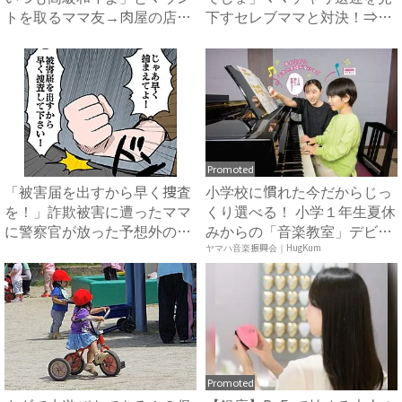
トを取るママ友→肉屋の店主
下すセレブママと対決！⇒衝
の...
撃...
Promoted
「被害届を出すから早く捜査
小学校に慣れた今だからじっ
を！」詐欺被害に遭ったママ
くり選べる！ 小学１年生夏休
に警察官が放った予想外の言
みからの「音楽教室」デビ
葉...
ュ...
ヤマハ音楽振興会｜HugKum
Promoted