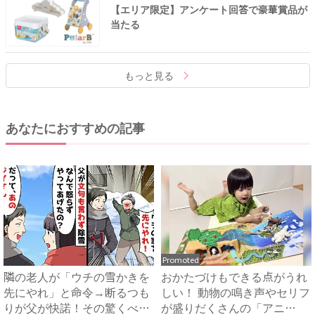
【エリア限定】アンケート回答で豪華賞品が
当たる
もっと見る
あなたにおすすめの記事
Promoted
隣の老人が「ウチの雪かきを
おかたづけもできる点がうれ
先にやれ」と命令→断るつも
しい！ 動物の鳴き声やセリフ
りが父が快諾！その驚くべき
が盛りだくさんの「アニ