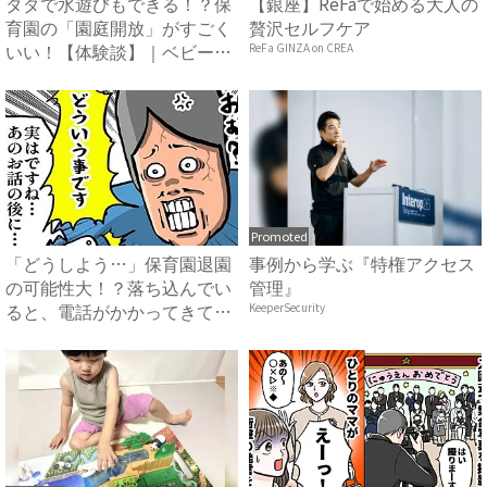
タダで水遊びもできる！？保
【銀座】ReFaで始める大人の
育園の「園庭開放」がすごく
贅沢セルフケア
いい！【体験談】｜ベビーカ
ReFa GINZA on CREA
レ...
Promoted
「どうしよう…」保育園退園
事例から学ぶ『特権アクセス
の可能性大！？落ち込んでい
管理』
ると、電話がかかってきて…
KeeperSecurity
...