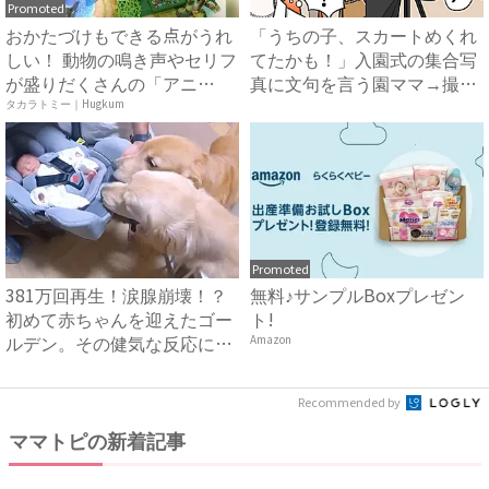
Promoted
おかたづけもできる点がうれ
「うちの子、スカートめくれ
しい！ 動物の鳴き声やセリフ
てたかも！」入園式の集合写
が盛りだくさんの「アニ
真に文句を言う園ママ→撮り
ア ...
直...
タカラトミー｜Hugkum
Promoted
381万回再生！涙腺崩壊！？
無料♪サンプルBoxプレゼン
初めて赤ちゃんを迎えたゴー
ト!
ルデン。その健気な反応に
Amazon
「...
Recommended by
ママトピの新着記事