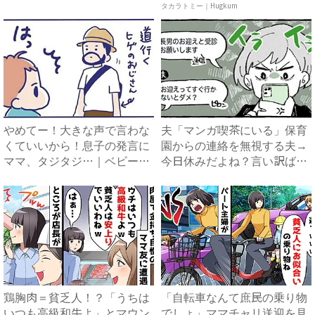
理...
ア ...
タカラトミー｜Hugkum
やめてー！大きな声で言わな
夫「マンガ喫茶にいる」保育
くていいから！息子の発言に
園からの連絡を無視する夫→
ママ、タジタジ…｜ベビーカ
今日休みだよね？言い訳ばか
レ...
り...
鶏胸肉＝貧乏人！？「うちは
「自転車なんて庶民の乗り物
いつも高級和牛よ」とマウン
でしょ」ママチャリ送迎を見