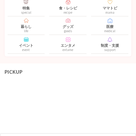
特集
食・レシピ
ママトピ
special
recipe
mama
暮らし
グッズ
医療
life
goods
medical
イベント
エンタメ
制度・支援
event
entame
support
PICKUP