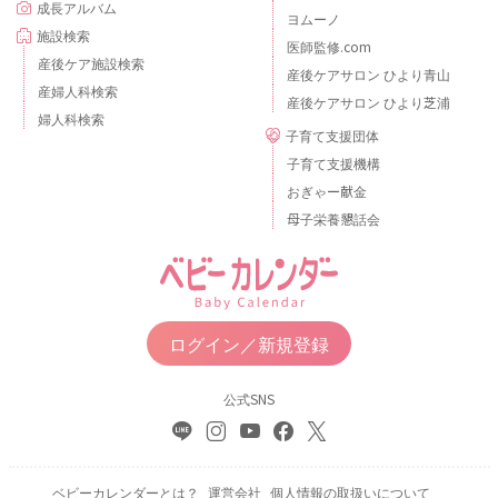
成長アルバム
ヨムーノ
施設検索
医師監修.com
産後ケア施設検索
産後ケアサロン ひより青山
産婦人科検索
産後ケアサロン ひより芝浦
婦人科検索
子育て支援団体
子育て支援機構
おぎゃー献金
母子栄養懇話会
ログイン／新規登録
公式SNS
ベビーカレンダーとは？
運営会社
個人情報の取扱いについて