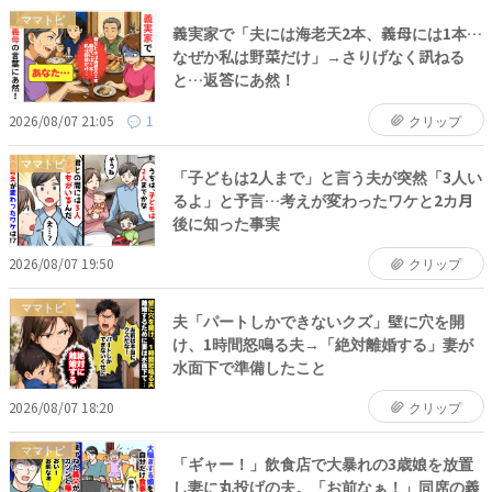
ママトピ
義実家で「夫には海老天2本、義母には1本…
なぜか私は野菜だけ」→さりげなく訊ねる
と…返答にあ然！
2026/08/07 21:05
1
クリップ
ママトピ
「子どもは2人まで」と言う夫が突然「3人い
るよ」と予言…考えが変わったワケと2カ月
後に知った事実
2026/08/07 19:50
クリップ
ママトピ
夫「パートしかできないクズ」壁に穴を開
け、1時間怒鳴る夫→「絶対離婚する」妻が
水面下で準備したこと
2026/08/07 18:20
クリップ
ママトピ
「ギャー！」飲食店で大暴れの3歳娘を放置
し妻に丸投げの夫。「お前なぁ！」同席の義