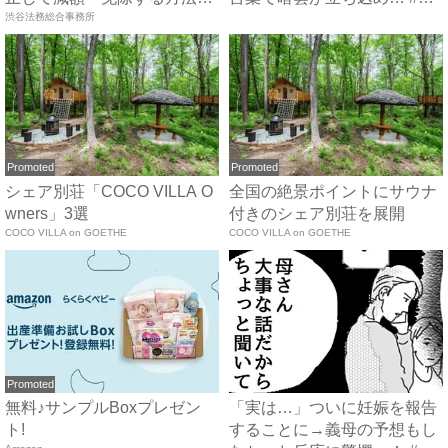
で...
渋谷法務総合事務所
サ...
Promoted
Promoted
シェア別荘「COCO VILLA O
全国の絶景ポイントにサウナ
wners」3選
付きのシェア別荘を展開
COCO VILLA on GOETHE
COCO VILLA on GOETHE
Promoted
無料♪サンプルBoxプレゼン
「実は…」ついに妊娠を報告
ト!
することに→義母の予想もし