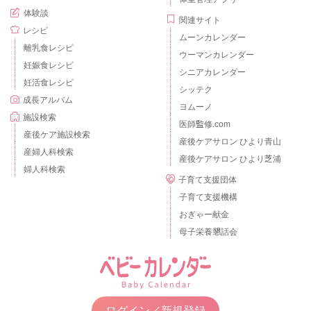
体験談
関連サイト
レシピ
ムーンカレンダー
離乳食レシピ
ウーマンカレンダー
妊娠食レシピ
シニアカレンダー
妊活食レシピ
シッテク
成長アルバム
ヨムーノ
施設検索
医師監修.com
産後ケア施設検索
産後ケアサロン ひより青山
産婦人科検索
産後ケアサロン ひより芝浦
婦人科検索
子育て支援団体
子育て支援機構
おぎゃー献金
母子栄養懇話会
ログイン／新規登録