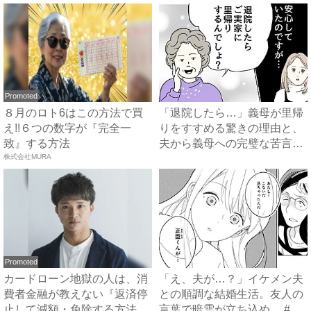
Promoted
８月のロト6はこの方法で買
「退院したら…」義母が里帰
え!!６つの数字が『完全一
りをすすめる驚きの理由と、
致』する方法
夫から義母への完璧な苦言
株式会社MURA
#...
Promoted
カードローン地獄の人は、消
「え、夫が…？」イケメン夫
費者金融が教えない『返済停
との順調な結婚生活。友人の
止して減額・免除する方法』
言葉で暗雲が立ち込め… #