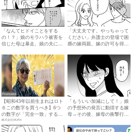
「なんてヒドイことをする
「大丈夫です。やっちゃって
の！？」娘のモラハラ被害を
ください」弁護士の登場で困
信じた母は暴走。娘の夫に電
惑の嫁両親。嫁の許可を得た
話を...
母...
Promoted
【昭和43年以前生まれはロト
「もういい加減にして！」娘
６この数字を買うべき】6つ
の予想外の発言に動揺する嫁
の数字が「完全一致」する
母→その後、嫁母の衝撃行動
方...
株式会社MURA
で...