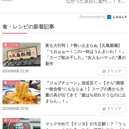
Amazon
なかった反応に驚愕…！ #
早...
Recommended by
食・レシピの新着記事
夜も大行列！？勢い止まらぬ【丸亀製麺】
食・レシピ
「うおぉぉ〜！この一杯はうんまいわ！！」
「スープ飲み干した」"友人もハマった"夏の
新作
2026/08/08 21:30
クリップ
『ジョブチューン』放送見て→【そら"満場
食・レシピ
一致合格"にもならぁ！】スープの奥から大
量の具が出てきて「腹はち切れそうなのに止
まらん…！」
2026/08/08 20:50
クリップ
食・レシピ
マックやめて【ケンタ】が大正解！？「うっ