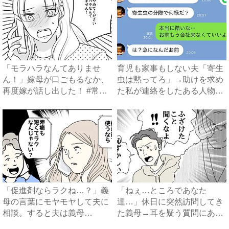
「モラハラなんてありませ
育児も家事もしない夫「寄生
ん！」嫁母が口ごもるなか、
虫は黙ってろ」→助けを求め
再度嫁が話し出した！ #常識
た私が連絡をしたある人物と
知...
は...
「促進剤ならラクね…？」義
「ねぇ…ところであなた
母の言葉にモヤモヤして夫に
達…」休日に突然訪問してき
相談。すると夫は義母
た義母→耳を疑う質問にあ
に…！？...
然…！ ...