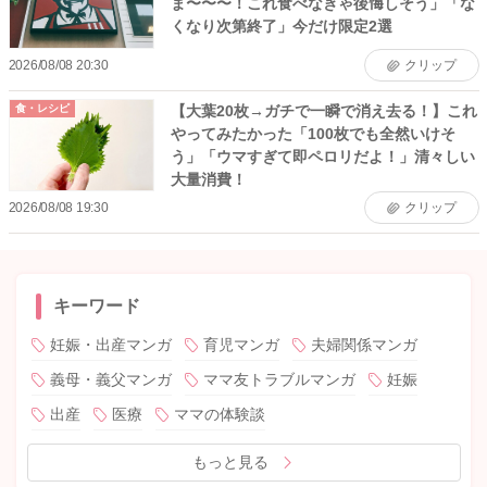
ま〜〜〜！これ食べなきゃ後悔しそう」「な
くなり次第終了」今だけ限定2選
2026/08/08 20:30
クリップ
【大葉20枚→ガチで一瞬で消え去る！】これ
食・レシピ
やってみたかった「100枚でも全然いけそ
う」「ウマすぎて即ペロリだよ！」清々しい
大量消費！
2026/08/08 19:30
クリップ
キーワード
妊娠・出産マンガ
育児マンガ
夫婦関係マンガ
義母・義父マンガ
ママ友トラブルマンガ
妊娠
出産
医療
ママの体験談
もっと見る