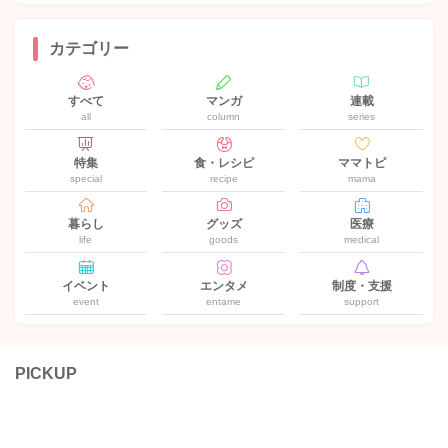
カテゴリー
すべて
マンガ
連載
all
column
series
特集
食・レシピ
ママトピ
special
recipe
mama
暮らし
グッズ
医療
life
goods
medical
イベント
エンタメ
制度・支援
event
entame
support
PICKUP