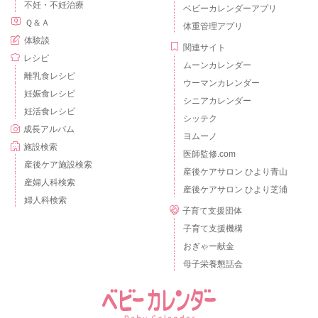
不妊・不妊治療
ベビーカレンダーアプリ
Ｑ＆Ａ
体重管理アプリ
体験談
関連サイト
レシピ
ムーンカレンダー
離乳食レシピ
ウーマンカレンダー
妊娠食レシピ
シニアカレンダー
妊活食レシピ
シッテク
成長アルバム
ヨムーノ
施設検索
医師監修.com
産後ケア施設検索
産後ケアサロン ひより青山
産婦人科検索
産後ケアサロン ひより芝浦
婦人科検索
子育て支援団体
子育て支援機構
おぎゃー献金
母子栄養懇話会