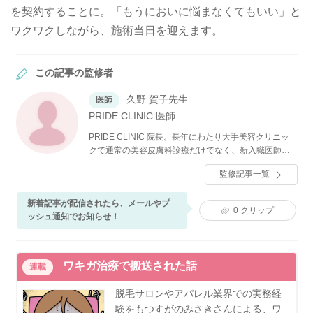
を契約することに。「もうにおいに悩まなくてもいい」と
ワクワクしながら、施術当日を迎えます。
この記事の監修者
久野 賀子先生
医師
PRIDE CLINIC 医師
PRIDE CLINIC 院長。長年にわたり大手美容クリニッ
クで通常の美容皮膚科診療だけでなく、新入職医師の
指導や、VIP対応などをおこなっている。それらの経験
監修記事一覧
を通じ、気軽に先進的な治療を受けていただける、自
由で明るいクリニックを目指している。
新着記事が配信されたら、メールやプ
0
クリップ
ッシュ通知でお知らせ！
ワキガ治療で搬送された話
連載
脱毛サロンやアパレル業界での実務経
験をもつすがのみさきさんによる、ワ