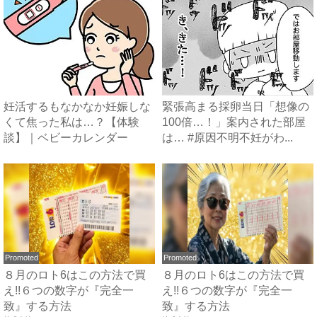
妊活するもなかなか妊娠しな
緊張高まる採卵当日「想像の
くて焦った私は…？【体験
100倍…！」案内された部屋
談】｜ベビーカレンダー
は… #原因不明不妊がわ...
Promoted
Promoted
８月のロト6はこの方法で買
８月のロト6はこの方法で買
え!!６つの数字が『完全一
え!!６つの数字が『完全一
致』する方法
致』する方法