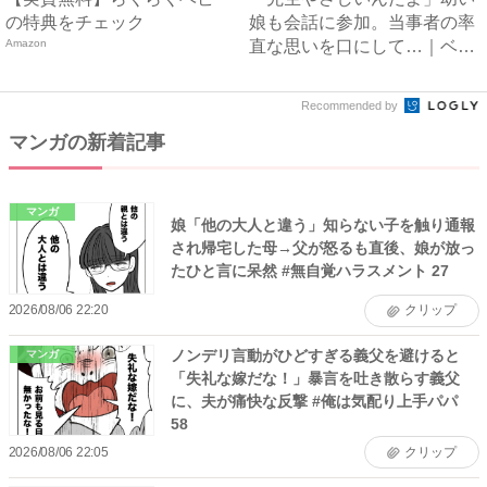
の特典をチェック
娘も会話に参加。当事者の率
Amazon
直な思いを口にして…｜ベビ
ー...
Recommended by
マンガの新着記事
マンガ
娘「他の大人と違う」知らない子を触り通報
され帰宅した母→父が怒るも直後、娘が放っ
たひと言に呆然 #無自覚ハラスメント 27
2026/08/06 22:20
クリップ
ノンデリ言動がひどすぎる義父を避けると
マンガ
「失礼な嫁だな！」暴言を吐き散らす義父
に、夫が痛快な反撃 #俺は気配り上手パパ
58
2026/08/06 22:05
クリップ