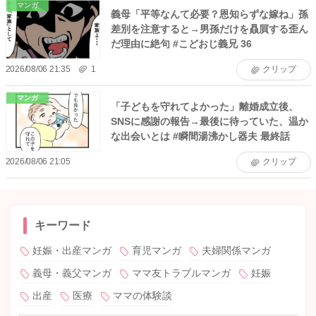
マンガ
義母「平等なんて必要？恩知らずな嫁ね」孫
差別を注意すると→男孫だけを贔屓する歪ん
だ理由に絶句 #こどおじ義兄 36
2026/08/06 21:35
1
クリップ
マンガ
「子どもを守れてよかった」離婚成立後、
SNSに感謝の報告→最後に待っていた、温か
な出会いとは #瞬間湯沸かし器夫 最終話
2026/08/06 21:05
クリップ
キーワード
妊娠・出産マンガ
育児マンガ
夫婦関係マンガ
義母・義父マンガ
ママ友トラブルマンガ
妊娠
出産
医療
ママの体験談