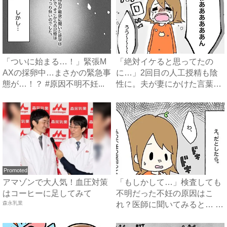
「ついに始まる…！」緊張M
「絶対イケると思ってたの
AXの採卵中…まさかの緊急事
に…」2回目の人工授精も陰
態が…！？ #原因不明不妊...
性に。夫が妻にかけた言葉に
涙 ...
Promoted
アマゾンで大人気！血圧対策
「もしかして…」検査しても
はコーヒーに足してみて
不明だった不妊の原因はこ
森永乳業
れ？医師に聞いてみると… #
原...