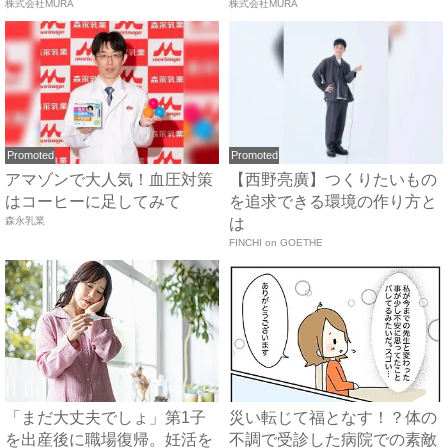
株式会社MURA
株式会社MURA
Promoted
Promoted
アマゾンで大人気！血圧対策
【西野亮廣】つくりたいもの
はコーヒーに足してみて
を追求できる環境の作り方と
森永乳業
は
FINCHI on GOETHE
「まだ大丈夫でしょ」第1子
災い転じて福となす！？体の
を出産後に職場復帰。妊活を
不調で受診した病院での素敵