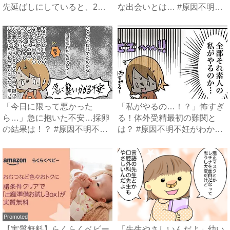
先延ばしにしていると、2人
な出会いとは… #原因不明
目...
不...
「今日に限って悪かった
「私がやるの…！？」怖すぎ
ら…」急に抱いた不安…採卵
る！体外受精最初の難関と
の結果は！？ #原因不明不妊
は？ #原因不明不妊がわかる
がわ...
ま...
Promoted
【実質無料】らくらくベビー
「先生やさしいんだよ」幼い