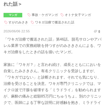
れた話＞
事故・ケガマンガ
オトナ女子マンガ
マンガ
すがのみさき
ワキガ治療で搬送された話
2026/06/06 22:55
0
「ワキガ治療で搬送された話」第46話。脱毛サロンやアパ
レル業界での実務経験を持つすがのみさきさんによる、ワ
キガ治療をしたときの話を描いたマンガ。
家族に「ワキガ？」と言われ続け、成長とともににおいを
自覚したみさきさん。有名クリニックを受診しますが、
「ワキガではない」と診断されます。それでも気になり、
治療を受けることを決意。ワキガ専門クリニックでは、マ
イクロ波で汗腺を破壊する「ミラドライ」を勧められます
が、麻酔の痛みと総額85万円にちゅうちょ。別のクリニッ
クで、医師による丁寧な説明に好感触を抱き、ミラドライ