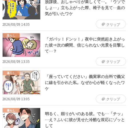
放課後、おしゃべりが楽しくて…。「ウソで
しょ…」立ち上がった際、椅子を見て…血の
気が引いたワケ
2026/08/09 14:35
クリップ
暮らし
「ガバッ！ドンッ！」夜中に突然起き上がっ
た彼⇒次の瞬間、信じられない光景を目撃し
て…？
2026/08/09 13:35
クリップ
暮らし
「座っていてください」義実家の台所で義父
に線を引かれた私。なぜか心が軽くなったワ
ケ
2026/08/09 13:05
クリップ
暮らし
明るく、頼りがいのある彼。でも…「チッ」
…え？ふいに彼が見せた冷酷な反応にゾッと
して