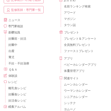
名前ランキング検索
監修医師・専門家一覧
アワード
マガジン
ニュース
タウン誌
専門家相談
基礎知識
プレゼント
妊娠前・妊活
プレゼント＆アンケート
妊娠中
全員無料プレゼント
出産
ファーストプレゼント
育児
アプリ
不妊・不妊治療
ベビーカレンダーアプリ
Ｑ＆Ａ
体重管理アプリ
体験談
関連サイト
レシピ
ムーンカレンダー
離乳食レシピ
ウーマンカレンダー
妊娠食レシピ
シニアカレンダー
妊活食レシピ
シッテク
成長アルバム
ヨムーノ