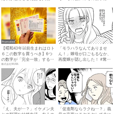
は...
で...
Promoted
【昭和43年以前生まれはロト
「モラハラなんてありませ
６この数字を買うべき】6つ
ん！」嫁母が口ごもるなか、
の数字が「完全一致」する
再度嫁が話し出した！ #常識
方...
知...
株式会社MURA
「え、夫が…？」イケメン夫
「促進剤ならラクね…？」義