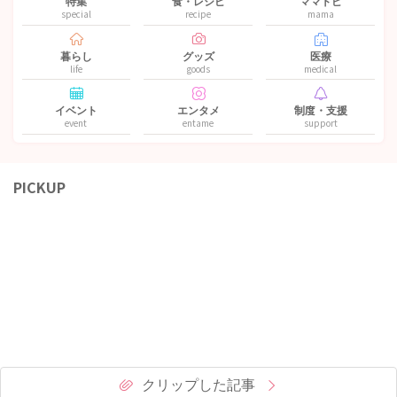
特集
食・レシピ
ママトピ
special
recipe
mama
暮らし
グッズ
医療
life
goods
medical
イベント
エンタメ
制度・支援
event
entame
support
PICKUP
クリップした記事