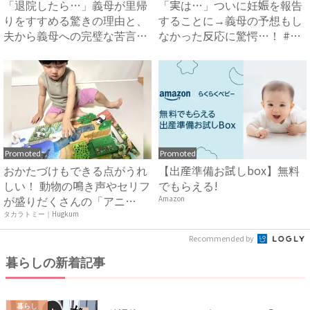
「退院したら…」義母が里帰
「実は…」ついに妊娠を報告
りをすすめる驚きの理由と、
することに→義母の予想もし
夫から義母への完璧な苦言
なかった反応に驚愕…！ #
#...
早...
Promoted
Promoted
おかたづけもできる点がうれ
【出産準備お試しbox】無料
しい！ 動物の鳴き声やセリフ
でもらえる!
が盛りだくさんの「アニ
Amazon
ア ...
タカラトミー｜Hugkum
Recommended by
暮らしの新着記事
暮らし