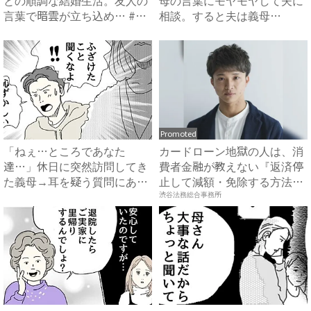
との順調な結婚生活。友人の
母の言葉にモヤモヤして夫に
言葉で暗雲が立ち込め… #
相談。すると夫は義母
サ...
に…！？...
Promoted
「ねぇ…ところであなた
カードローン地獄の人は、消
達…」休日に突然訪問してき
費者金融が教えない『返済停
た義母→耳を疑う質問にあ
止して減額・免除する方法』
然…！ ...
で...
渋谷法務総合事務所