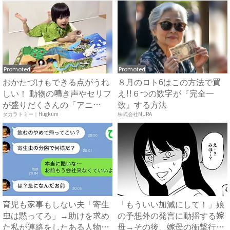
Promoted
Promoted
おかたづけもできる点がうれ
８月のロト6はこの方法で買
しい！ 動物の鳴き声やセリフ
え!!６つの数字が『完全一
が盛りだくさんの「アニ
致』する方法
ア ...
タカラトミー｜Hugkum
株式会社MURA
育児も家事もしない夫「寄生
「もういい加減にして！」娘
虫は黙ってろ」→助けを求め
の予想外の発言に動揺する嫁
た私が連絡をしたある人物と
母→その後、嫁母の衝撃行動