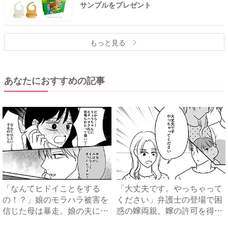
サンプルをプレゼント
もっと見る
あなたにおすすめの記事
「なんてヒドイことをする
「大丈夫です。やっちゃって
の！？」娘のモラハラ被害を
ください」弁護士の登場で困
信じた母は暴走。娘の夫に電
惑の嫁両親。嫁の許可を得た
話を...
母...